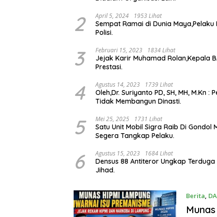
2
April 5, 2024
1953 Lihat
Sempat Ramai di Dunia Maya,Pelaku 
Polisi.
3
Februari 15, 2023
1834 Lihat
Jejak Karir Muhamad Rolan,Kepala B
Prestasi.
4
Agustus 14, 2023
1739 Lihat
Oleh,Dr. Suriyanto PD, SH, MH, M.Kn
Tidak Membangun Dinasti.
5
Mei 25, 2025
1731 Lihat
Satu Unit Mobil Sigra Raib Di Gondo
Segera Tangkap Pelaku.
6
Agustus 15, 2023
1684 Lihat
Densus 88 Antiteror Ungkap Terduga Te
Jihad.
Berita
,
DA
Munas 