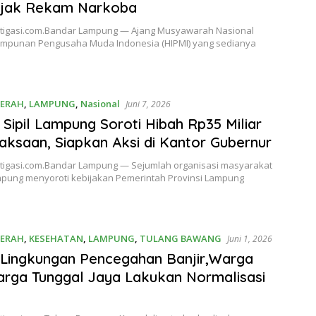
ejak Rekam Narkoba
stigasi.com.Bandar Lampung — Ajang Musyawarah Nasional
impunan Pengusaha Muda Indonesia (HIPMI) yang sedianya
ERAH
,
LAMPUNG
,
Nasional
Juni 7, 2026
i Sipil Lampung Soroti Hibah Rp35 Miliar
aksaan, Siapkan Aksi di Kantor Gubernur
stigasi.com.Bandar Lampung — Sejumlah organisasi masyarakat
ampung menyoroti kebijakan Pemerintah Provinsi Lampung
ERAH
,
KESEHATAN
,
LAMPUNG
,
TULANG BAWANG
Juni 1, 2026
 Lingkungan Pencegahan Banjir,Warga
rga Tunggal Jaya Lakukan Normalisasi