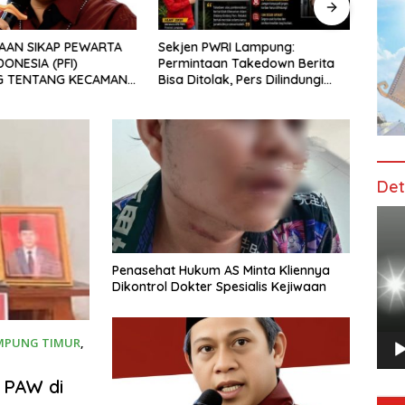
Sekjen PWRI Lampung:
Ting
AAN SIKAP PEWARTA
Permintaan Takedown Berita
dan B
ONESIA (PFI)
Bisa Ditolak, Pers Dilindungi
Muda,
G TENTANG KECAMAN
Undang-Undang
Adaka
DAKAN INTIMIDASI
Daar 
ERASAN TERHADAP
S DI PENGADILAN
TANJUNG KARANG.
Det
Pem
Vide
Penasehat Hukum AS Minta Kliennya
Dikontrol Dokter Spesialis Kejiwaan
MPUNG TIMUR
,
 PAW di