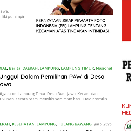
Jawa,
iliki pemimpin
PERNYATAAN SIKAP PEWARTA FOTO
INDONESIA (PFI) LAMPUNG TENTANG
KECAMAN ATAS TINDAKAN INTIMIDASI
DAN KEKERASAN TERHADAP JURNALIS
DI PENGADILAN NEGERI TANJUNG
KARANG.
IAL
,
Berita
,
DAERAH
,
LAMPUNG
,
LAMPUNG TIMUR
,
Nasional
6
 Unggul Dalam Pemilihan PAW di Desa
Jawa
stigasi.com.Lampung Timur. Desa Bumi Jawa, Kecamatan
 Nuban, secara resmi memiliki pemimpin baru. Haidir terpilih…
KL
ME
ERAH
,
KESEHATAN
,
LAMPUNG
,
TULANG BAWANG
Juli 6, 2026