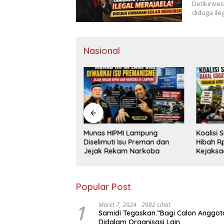
Detikinves
diduga ile
Nasional
Munas HIPMI Lampung
Koalisi 
nggul Dalam
Diselimuti Isu Preman dan
Hibah Rp
n PAW di Desa Bumi
Jejak Rekam Narkoba
Kejaksaa
Kantor 
Popular Post
1
Maret 7, 2024
2982 Lihat
Samidi Tegaskan.”Bagi Calon Anggot
Didalam Organisasi Lain.