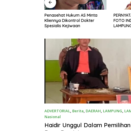
ul Dalam Pemilihan
Penasehat Hukum AS Minta
PERNYAT
a Bumi Jawa
Kliennya Dikontrol Dokter
FOTO IND
Spesialis Kejiwaan
LAMPUN
ATAS TIN
DAN KEK
JURNALI
NEGERI 
ADVERTORIAL
,
Berita
,
DAERAH
,
LAMPUNG
,
LA
Nasional
Juli 7, 2026
Haidir Unggul Dalam Pemilihan