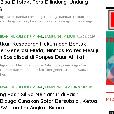
 Bisa Ditolak, Pers Dilindungi Undang-
g
stigasi.com.Bandar Lampung. Lembaga Bantuan Hukum (LBH)
t Gemilang mengungkap identitas sosok yang diduga sebagai…
ERAH
,
HUKUM & KRIMINAL
,
LAMPUNG
,
MESUJI
Juni 24, 2026
atkan Kesadaran Hukum dan Bentuk
er Generasi Muda,”Binmas Polres Mesuji
 Sosialisasi di Ponpes Daar Al fikri
stigasi.com.Mesuji Lampung– Dalam upaya meningkatkan
 hukum dan membentuk karakter generasi muda, Satuan
lres…
ERAH
,
HUKUM & KRIMINAL
,
LAMPUNG
,
LAMPUNG TIMUR
026
g Pasir Silika Menjamur di Pasir
PT.
”Diduga Gunakan Solar Bersubsidi, Ketua
WI Lamtim Angkat Bicara.