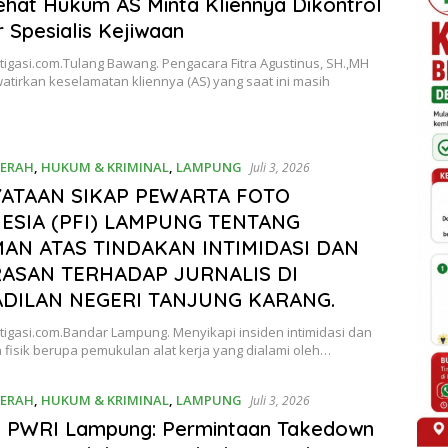
hat Hukum AS Minta Kliennya Dikontrol
 Spesialis Kejiwaan
tigasi.com.Tulang Bawang. Pengacara Fitra Agustinus, SH.,MH
tirkan keselamatan kliennya (AS) yang saat ini masih
ERAH
,
HUKUM & KRIMINAL
,
LAMPUNG
Juli 3, 2026
ATAAN SIKAP PEWARTA FOTO
ESIA (PFI) LAMPUNG TENTANG
AN ATAS TINDAKAN INTIMIDASI DAN
ASAN TERHADAP JURNALIS DI
DILAN NEGERI TANJUNG KARANG.
tigasi.com.Bandar Lampung. Menyikapi insiden intimidasi dan
fisik berupa pemukulan alat kerja yang dialami oleh…
ERAH
,
HUKUM & KRIMINAL
,
LAMPUNG
Juli 3, 2026
n PWRI Lampung: Permintaan Takedown