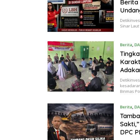
Berita
Undan
Detikinve
Sinar Lau
Berita
,
DA
Tingk
Karakt
Adakan
Detikinve
kesadaran
Binmas Po
Berita
,
DA
Juni 21, 2
Tamban
Sakti,
DPC PP