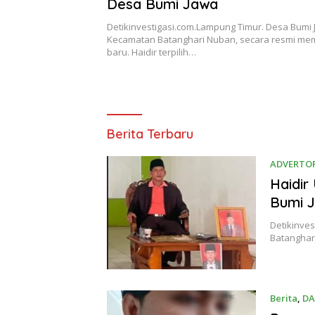
Desa Bumi Jawa
Detikinvestigasi.com.Lampung Timur. Desa Bumi 
Kecamatan Batanghari Nuban, secara resmi mem
baru. Haidir terpilih…
Detikinvestigasi.com
Berita Terbaru
ADVERTOR
Juli 7, 202
Haidir
Bumi 
Detikinve
Batanghari
Berita
,
DA