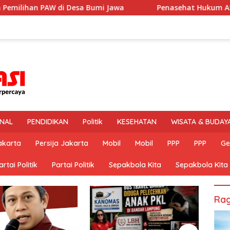
umi Jawa
Penasehat Hukum AS Minta Kliennya Dikontrol 
INAL
PENDIDIKAN
Politik
KESEHATAN
WISATA & BUDAY
akarta
Persija Jakarta
Mobil
Mobil
PPP
PPP
Ge
artai Politik
Partai Politik
Sepakbola Kita
Sepakbola Kita
Rag