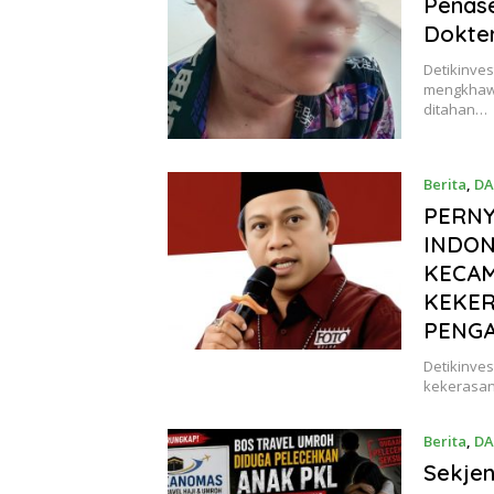
Penase
Dokter
Detikinves
mengkhawa
ditahan…
Berita
,
DA
PERNY
INDON
KECAM
KEKER
PENGA
Detikinves
kekerasan 
Berita
,
DA
Sekje