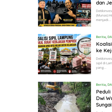
dan J
Detikinve
(Munas) H
menjadi…
Berita
,
DA
Koalis
ke Kej
Detikinve
sipil di L
yang…
Berita
,
DA
Peduli
Dwi Wa
Sungai