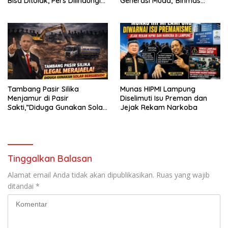
Bisa Ditolak, Pers Dilindungi
Generasi Muda,”Binmas
Undang-Undang
Polres Mesuji Adakan
Sosialisasi di Ponpes Daar Al
fikri
Tambang Pasir Silika
Munas HIPMI Lampung
Menjamur di Pasir
Diselimuti Isu Preman dan
Sakti,”Diduga Gunakan Solar
Jejak Rekam Narkoba
Bersubsidi, Ketua DPC PPWI
Lamtim Angkat Bicara.
Tinggalkan Balasan
Alamat email Anda tidak akan dipublikasikan.
Ruas yang wajib
ditandai
*