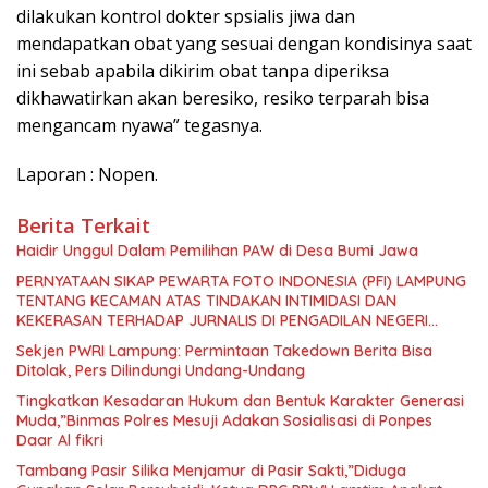
dilakukan kontrol dokter spsialis jiwa dan
mendapatkan obat yang sesuai dengan kondisinya saat
ini sebab apabila dikirim obat tanpa diperiksa
dikhawatirkan akan beresiko, resiko terparah bisa
mengancam nyawa” tegasnya.
Laporan : Nopen.
Berita Terkait
Haidir Unggul Dalam Pemilihan PAW di Desa Bumi Jawa
PERNYATAAN SIKAP PEWARTA FOTO INDONESIA (PFI) LAMPUNG
TENTANG KECAMAN ATAS TINDAKAN INTIMIDASI DAN
KEKERASAN TERHADAP JURNALIS DI PENGADILAN NEGERI
TANJUNG KARANG.
Sekjen PWRI Lampung: Permintaan Takedown Berita Bisa
Ditolak, Pers Dilindungi Undang-Undang
Tingkatkan Kesadaran Hukum dan Bentuk Karakter Generasi
Muda,”Binmas Polres Mesuji Adakan Sosialisasi di Ponpes
Daar Al fikri
Tambang Pasir Silika Menjamur di Pasir Sakti,”Diduga