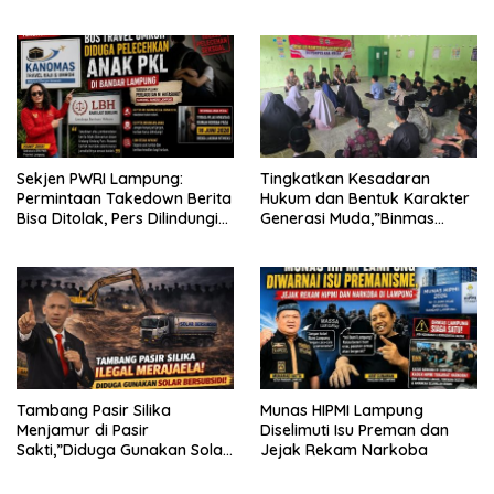
KECAMAN ATAS TINDAKAN
INTIMIDASI DAN KEKERASAN
TERHADAP JURNALIS DI
PENGADILAN NEGERI
TANJUNG KARANG.
Sekjen PWRI Lampung:
Tingkatkan Kesadaran
Permintaan Takedown Berita
Hukum dan Bentuk Karakter
Bisa Ditolak, Pers Dilindungi
Generasi Muda,”Binmas
Undang-Undang
Polres Mesuji Adakan
Sosialisasi di Ponpes Daar Al
fikri
Tambang Pasir Silika
Munas HIPMI Lampung
Menjamur di Pasir
Diselimuti Isu Preman dan
Sakti,”Diduga Gunakan Solar
Jejak Rekam Narkoba
Bersubsidi, Ketua DPC PPWI
Lamtim Angkat Bicara.