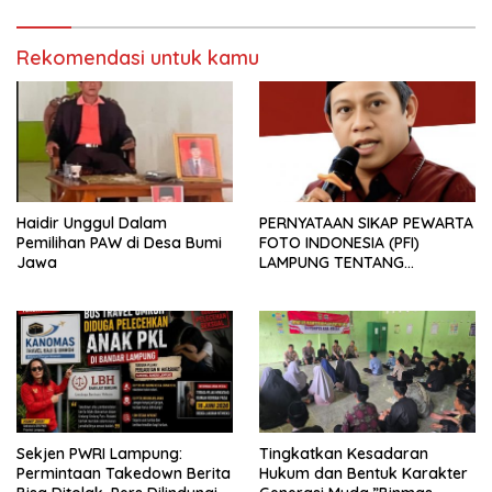
Rekomendasi untuk kamu
Haidir Unggul Dalam
PERNYATAAN SIKAP PEWARTA
Pemilihan PAW di Desa Bumi
FOTO INDONESIA (PFI)
Jawa
LAMPUNG TENTANG
KECAMAN ATAS TINDAKAN
INTIMIDASI DAN KEKERASAN
TERHADAP JURNALIS DI
PENGADILAN NEGERI
TANJUNG KARANG.
Sekjen PWRI Lampung:
Tingkatkan Kesadaran
Permintaan Takedown Berita
Hukum dan Bentuk Karakter