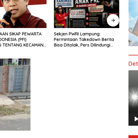
AAN SIKAP PEWARTA
Sekjen PWRI Lampung:
Ting
ONESIA (PFI)
Permintaan Takedown Berita
dan B
G TENTANG KECAMAN
Bisa Ditolak, Pers Dilindungi
Muda,
DAKAN INTIMIDASI
Undang-Undang
Adaka
ERASAN TERHADAP
Daar 
S DI PENGADILAN
Det
TANJUNG KARANG.
Pem
Vide