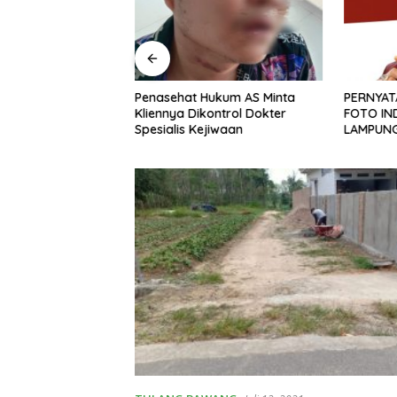
ul Dalam Pemilihan
Penasehat Hukum AS Minta
PERNYAT
a Bumi Jawa
Kliennya Dikontrol Dokter
FOTO IND
Spesialis Kejiwaan
LAMPUN
ATAS TIN
DAN KEK
JURNALI
NEGERI 