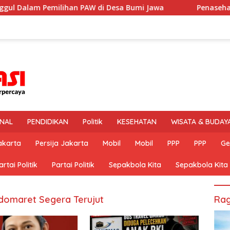
milihan PAW di Desa Bumi Jawa
Penasehat Hukum AS Min
INAL
PENDIDIKAN
Politik
KESEHATAN
WISATA & BUDAY
akarta
Persija Jakarta
Mobil
Mobil
PPP
PPP
Ge
artai Politik
Partai Politik
Sepakbola Kita
Sepakbola Kita
domaret Segera Terujut
Rag