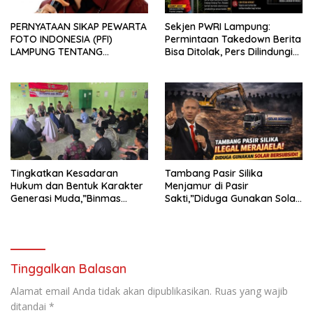
PERNYATAAN SIKAP PEWARTA
Sekjen PWRI Lampung:
FOTO INDONESIA (PFI)
Permintaan Takedown Berita
LAMPUNG TENTANG
Bisa Ditolak, Pers Dilindungi
KECAMAN ATAS TINDAKAN
Undang-Undang
INTIMIDASI DAN KEKERASAN
TERHADAP JURNALIS DI
PENGADILAN NEGERI
TANJUNG KARANG.
Tingkatkan Kesadaran
Tambang Pasir Silika
Hukum dan Bentuk Karakter
Menjamur di Pasir
Generasi Muda,”Binmas
Sakti,”Diduga Gunakan Solar
Polres Mesuji Adakan
Bersubsidi, Ketua DPC PPWI
Sosialisasi di Ponpes Daar Al
Lamtim Angkat Bicara.
fikri
Tinggalkan Balasan
Alamat email Anda tidak akan dipublikasikan.
Ruas yang wajib
ditandai
*