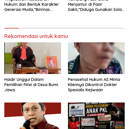
Hukum dan Bentuk Karakter
Menjamur di Pasir
Generasi Muda,”Binmas
Sakti,”Diduga Gunakan Solar
Polres Mesuji Adakan
Bersubsidi, Ketua DPC PPWI
Sosialisasi di Ponpes Daar Al
Lamtim Angkat Bicara.
fikri
Rekomendasi untuk kamu
Haidir Unggul Dalam
Penasehat Hukum AS Minta
Pemilihan PAW di Desa Bumi
Kliennya Dikontrol Dokter
Jawa
Spesialis Kejiwaan