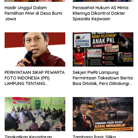
Haidir Unggul Dalam
Penasehat Hukum AS Minta
Pemilihan PAW di Desa Bumi
Kliennya Dikontrol Dokter
Jawa
Spesialis Kejiwaan
PERNYATAAN SIKAP PEWARTA
Sekjen PWRI Lampung:
FOTO INDONESIA (PFI)
Permintaan Takedown Berita
LAMPUNG TENTANG
Bisa Ditolak, Pers Dilindungi
KECAMAN ATAS TINDAKAN
Undang-Undang
INTIMIDASI DAN KEKERASAN
TERHADAP JURNALIS DI
PENGADILAN NEGERI
TANJUNG KARANG.
Tingkatkan Kesadaran
Tambang Pasir Silika