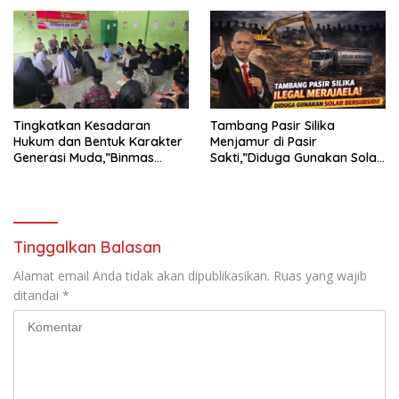
INTIMIDASI DAN KEKERASAN
TERHADAP JURNALIS DI
PENGADILAN NEGERI
TANJUNG KARANG.
Tingkatkan Kesadaran
Tambang Pasir Silika
Hukum dan Bentuk Karakter
Menjamur di Pasir
Generasi Muda,”Binmas
Sakti,”Diduga Gunakan Solar
Polres Mesuji Adakan
Bersubsidi, Ketua DPC PPWI
Sosialisasi di Ponpes Daar Al
Lamtim Angkat Bicara.
fikri
Tinggalkan Balasan
Alamat email Anda tidak akan dipublikasikan.
Ruas yang wajib
ditandai
*