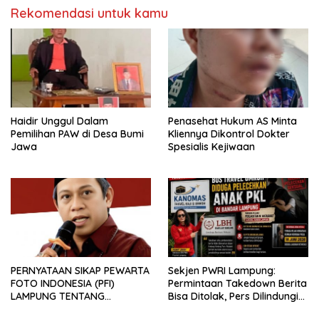
Rekomendasi untuk kamu
Haidir Unggul Dalam
Penasehat Hukum AS Minta
Pemilihan PAW di Desa Bumi
Kliennya Dikontrol Dokter
Jawa
Spesialis Kejiwaan
PERNYATAAN SIKAP PEWARTA
Sekjen PWRI Lampung:
FOTO INDONESIA (PFI)
Permintaan Takedown Berita
LAMPUNG TENTANG
Bisa Ditolak, Pers Dilindungi
KECAMAN ATAS TINDAKAN
Undang-Undang