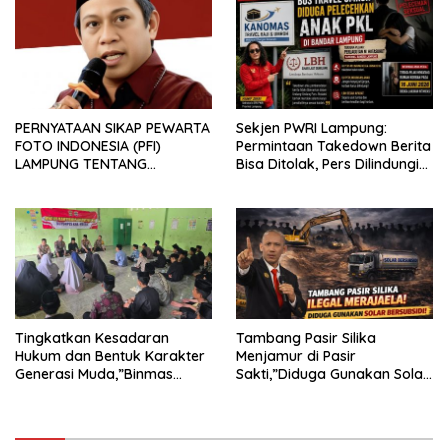
PERNYATAAN SIKAP PEWARTA
Sekjen PWRI Lampung:
FOTO INDONESIA (PFI)
Permintaan Takedown Berita
LAMPUNG TENTANG
Bisa Ditolak, Pers Dilindungi
KECAMAN ATAS TINDAKAN
Undang-Undang
INTIMIDASI DAN KEKERASAN
TERHADAP JURNALIS DI
PENGADILAN NEGERI
TANJUNG KARANG.
Tingkatkan Kesadaran
Tambang Pasir Silika
Hukum dan Bentuk Karakter
Menjamur di Pasir
Generasi Muda,”Binmas
Sakti,”Diduga Gunakan Solar
Polres Mesuji Adakan
Bersubsidi, Ketua DPC PPWI
Sosialisasi di Ponpes Daar Al
Lamtim Angkat Bicara.
fikri