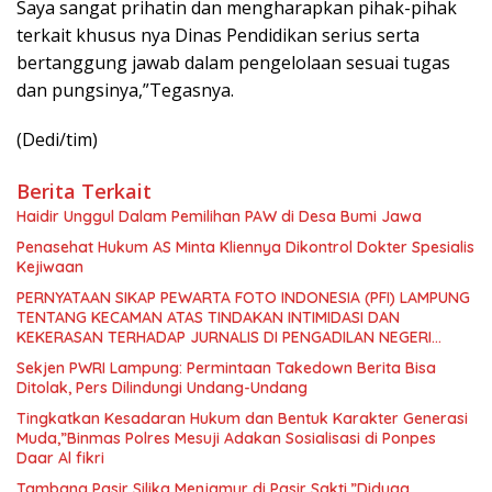
Saya sangat prihatin dan mengharapkan pihak-pihak
terkait khusus nya Dinas Pendidikan serius serta
bertanggung jawab dalam pengelolaan sesuai tugas
dan pungsinya,”Tegasnya.
(Dedi/tim)
Berita Terkait
Haidir Unggul Dalam Pemilihan PAW di Desa Bumi Jawa
Penasehat Hukum AS Minta Kliennya Dikontrol Dokter Spesialis
Kejiwaan
PERNYATAAN SIKAP PEWARTA FOTO INDONESIA (PFI) LAMPUNG
TENTANG KECAMAN ATAS TINDAKAN INTIMIDASI DAN
KEKERASAN TERHADAP JURNALIS DI PENGADILAN NEGERI
TANJUNG KARANG.
Sekjen PWRI Lampung: Permintaan Takedown Berita Bisa
Ditolak, Pers Dilindungi Undang-Undang
Tingkatkan Kesadaran Hukum dan Bentuk Karakter Generasi
Muda,”Binmas Polres Mesuji Adakan Sosialisasi di Ponpes
Daar Al fikri
Tambang Pasir Silika Menjamur di Pasir Sakti,”Diduga