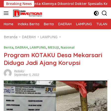
Langsung
S Minta Kliennya Dikontrol Dokter Spesialis Kejiwaan
Breaking News
ke
konten
Home
Indeks Berita
Berita
DAERAH
LAMPUNG
TULANG
Beranda
DAERAH
LAMPUNG
Berita
,
DAERAH
,
LAMPUNG
,
MESUJI
,
Nasional
Program KOTAKU Desa Mekarsari
Diduga Jadi Ajang Korupsi
Redaksi
September 5, 2022