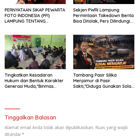
PERNYATAAN SIKAP PEWARTA
Sekjen PWRI Lampung:
FOTO INDONESIA (PFI)
Permintaan Takedown Berita
LAMPUNG TENTANG
Bisa Ditolak, Pers Dilindungi
KECAMAN ATAS TINDAKAN
Undang-Undang
INTIMIDASI DAN KEKERASAN
TERHADAP JURNALIS DI
PENGADILAN NEGERI
TANJUNG KARANG.
Tingkatkan Kesadaran
Tambang Pasir Silika
Hukum dan Bentuk Karakter
Menjamur di Pasir
Generasi Muda,”Binmas
Sakti,”Diduga Gunakan Solar
Polres Mesuji Adakan
Bersubsidi, Ketua DPC PPWI
Sosialisasi di Ponpes Daar Al
Lamtim Angkat Bicara.
fikri
Tinggalkan Balasan
Alamat email Anda tidak akan dipublikasikan.
Ruas yang wajib
ditandai
*