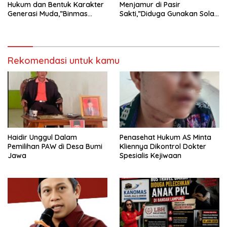
Hukum dan Bentuk Karakter
Menjamur di Pasir
Generasi Muda,”Binmas
Sakti,”Diduga Gunakan Solar
Polres Mesuji Adakan
Bersubsidi, Ketua DPC PPWI
Sosialisasi di Ponpes Daar Al
Lamtim Angkat Bicara.
fikri
Rekomendasi untuk kamu
Haidir Unggul Dalam
Penasehat Hukum AS Minta
Pemilihan PAW di Desa Bumi
Kliennya Dikontrol Dokter
Jawa
Spesialis Kejiwaan