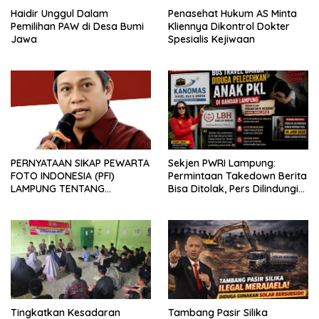
Haidir Unggul Dalam
Penasehat Hukum AS Minta
Pemilihan PAW di Desa Bumi
Kliennya Dikontrol Dokter
Jawa
Spesialis Kejiwaan
PERNYATAAN SIKAP PEWARTA
Sekjen PWRI Lampung:
FOTO INDONESIA (PFI)
Permintaan Takedown Berita
LAMPUNG TENTANG
Bisa Ditolak, Pers Dilindungi
KECAMAN ATAS TINDAKAN
Undang-Undang
INTIMIDASI DAN KEKERASAN
TERHADAP JURNALIS DI
PENGADILAN NEGERI
TANJUNG KARANG.
Tingkatkan Kesadaran
Tambang Pasir Silika