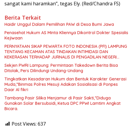
sangat kami haramkan”, tegas Ely. (Red/Chandra FS)
Berita Terkait
Haidir Unggul Dalam Pemilihan PAW di Desa Bumi Jawa
Penasehat Hukum AS Minta Kliennya Dikontrol Dokter Spesialis
Kejiwaan
PERNYATAAN SIKAP PEWARTA FOTO INDONESIA (PFI) LAMPUNG
TENTANG KECAMAN ATAS TINDAKAN INTIMIDASI DAN
KEKERASAN TERHADAP JURNALIS DI PENGADILAN NEGERI
TANJUNG KARANG.
Sekjen PWRI Lampung: Permintaan Takedown Berita Bisa
Ditolak, Pers Dilindungi Undang-Undang
Tingkatkan Kesadaran Hukum dan Bentuk Karakter Generasi
Muda,”Binmas Polres Mesuji Adakan Sosialisasi di Ponpes
Daar Al fikri
Tambang Pasir Silika Menjamur di Pasir Sakti,”Diduga
Gunakan Solar Bersubsidi, Ketua DPC PPWI Lamtim Angkat
Bicara.
Post Views:
637