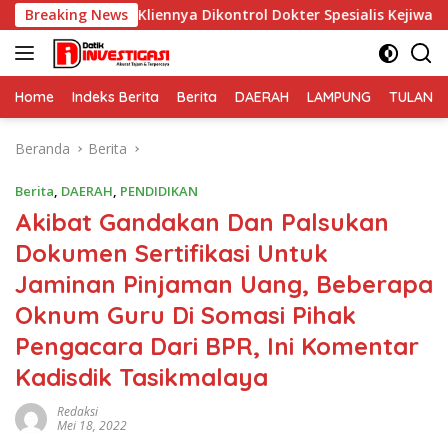
Langsung
iennya Dikontrol Dokter Spesialis Kejiwaan
Breaking News
PERNYATAA
ke
konten
Home
Indeks Berita
Berita
DAERAH
LAMPUNG
TULANG
Beranda
Berita
Berita
,
DAERAH
,
PENDIDIKAN
Akibat Gandakan Dan Palsukan
Dokumen Sertifikasi Untuk
Jaminan Pinjaman Uang, Beberapa
Oknum Guru Di Somasi Pihak
Pengacara Dari BPR, Ini Komentar
Kadisdik Tasikmalaya
Redaksi
Mei 18, 2022