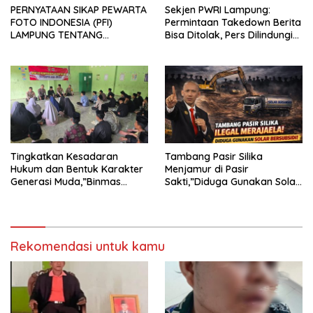
PERNYATAAN SIKAP PEWARTA
Sekjen PWRI Lampung:
FOTO INDONESIA (PFI)
Permintaan Takedown Berita
LAMPUNG TENTANG
Bisa Ditolak, Pers Dilindungi
KECAMAN ATAS TINDAKAN
Undang-Undang
INTIMIDASI DAN KEKERASAN
TERHADAP JURNALIS DI
PENGADILAN NEGERI
TANJUNG KARANG.
Tingkatkan Kesadaran
Tambang Pasir Silika
Hukum dan Bentuk Karakter
Menjamur di Pasir
Generasi Muda,”Binmas
Sakti,”Diduga Gunakan Solar
Polres Mesuji Adakan
Bersubsidi, Ketua DPC PPWI
Sosialisasi di Ponpes Daar Al
Lamtim Angkat Bicara.
fikri
Rekomendasi untuk kamu