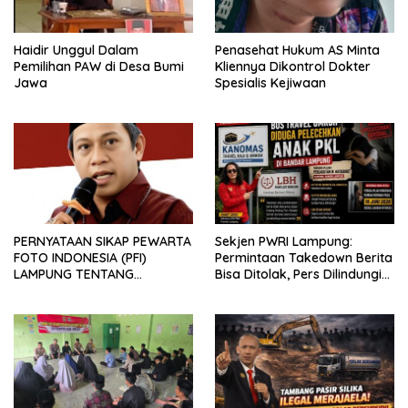
Haidir Unggul Dalam
Penasehat Hukum AS Minta
Pemilihan PAW di Desa Bumi
Kliennya Dikontrol Dokter
Jawa
Spesialis Kejiwaan
PERNYATAAN SIKAP PEWARTA
Sekjen PWRI Lampung:
FOTO INDONESIA (PFI)
Permintaan Takedown Berita
LAMPUNG TENTANG
Bisa Ditolak, Pers Dilindungi
KECAMAN ATAS TINDAKAN
Undang-Undang
INTIMIDASI DAN KEKERASAN
TERHADAP JURNALIS DI
PENGADILAN NEGERI
TANJUNG KARANG.