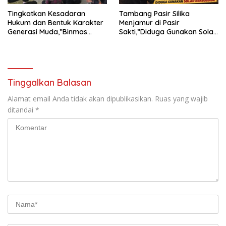
Tingkatkan Kesadaran
Tambang Pasir Silika
Hukum dan Bentuk Karakter
Menjamur di Pasir
Generasi Muda,”Binmas
Sakti,”Diduga Gunakan Solar
Polres Mesuji Adakan
Bersubsidi, Ketua DPC PPWI
Sosialisasi di Ponpes Daar Al
Lamtim Angkat Bicara.
fikri
Tinggalkan Balasan
Alamat email Anda tidak akan dipublikasikan.
Ruas yang wajib
ditandai
*