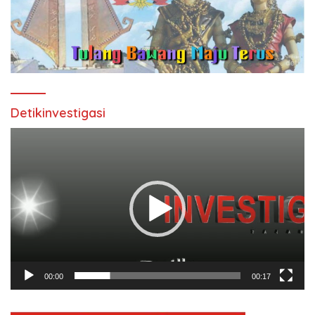
Detikinvestigasi
Pemutar
Video
00:00
00:17