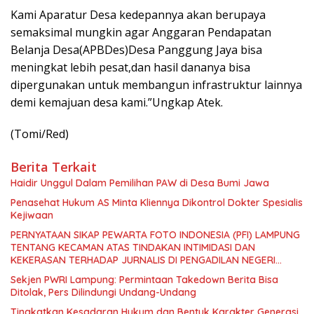
Kami Aparatur Desa kedepannya akan berupaya
semaksimal mungkin agar Anggaran Pendapatan
Belanja Desa(APBDes)Desa Panggung Jaya bisa
meningkat lebih pesat,dan hasil dananya bisa
dipergunakan untuk membangun infrastruktur lainnya
demi kemajuan desa kami.”Ungkap Atek.
(Tomi/Red)
Berita Terkait
Haidir Unggul Dalam Pemilihan PAW di Desa Bumi Jawa
Penasehat Hukum AS Minta Kliennya Dikontrol Dokter Spesialis
Kejiwaan
PERNYATAAN SIKAP PEWARTA FOTO INDONESIA (PFI) LAMPUNG
TENTANG KECAMAN ATAS TINDAKAN INTIMIDASI DAN
KEKERASAN TERHADAP JURNALIS DI PENGADILAN NEGERI
TANJUNG KARANG.
Sekjen PWRI Lampung: Permintaan Takedown Berita Bisa
Ditolak, Pers Dilindungi Undang-Undang
Tingkatkan Kesadaran Hukum dan Bentuk Karakter Generasi