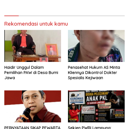
Polres Mesuji Adakan
Bersubsidi, Ketua DPC PPWI
Sosialisasi di Ponpes Daar Al
Lamtim Angkat Bicara.
fikri
Rekomendasi untuk kamu
Haidir Unggul Dalam
Penasehat Hukum AS Minta
Pemilihan PAW di Desa Bumi
Kliennya Dikontrol Dokter
Jawa
Spesialis Kejiwaan
PERNYATAAN SIKAP PEWARTA
Sekjen PWRI Lampung: