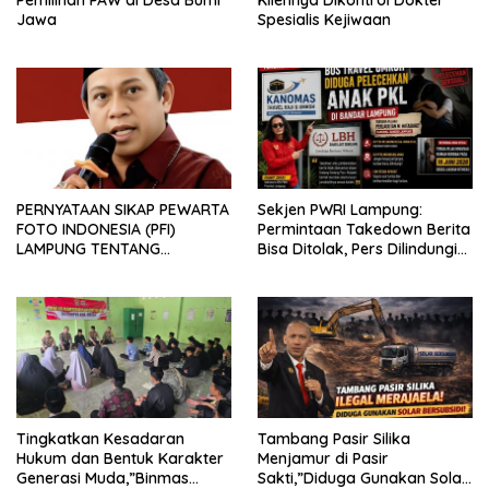
Pemilihan PAW di Desa Bumi
Kliennya Dikontrol Dokter
Jawa
Spesialis Kejiwaan
PERNYATAAN SIKAP PEWARTA
Sekjen PWRI Lampung:
FOTO INDONESIA (PFI)
Permintaan Takedown Berita
LAMPUNG TENTANG
Bisa Ditolak, Pers Dilindungi
KECAMAN ATAS TINDAKAN
Undang-Undang
INTIMIDASI DAN KEKERASAN
TERHADAP JURNALIS DI
PENGADILAN NEGERI
TANJUNG KARANG.
Tingkatkan Kesadaran
Tambang Pasir Silika
Hukum dan Bentuk Karakter
Menjamur di Pasir
Generasi Muda,”Binmas
Sakti,”Diduga Gunakan Solar