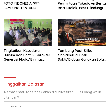
FOTO INDONESIA (PFI)
Permintaan Takedown Berita
LAMPUNG TENTANG
Bisa Ditolak, Pers Dilindungi
KECAMAN ATAS TINDAKAN
Undang-Undang
INTIMIDASI DAN KEKERASAN
TERHADAP JURNALIS DI
PENGADILAN NEGERI
TANJUNG KARANG.
Tingkatkan Kesadaran
Tambang Pasir Silika
Hukum dan Bentuk Karakter
Menjamur di Pasir
Generasi Muda,”Binmas
Sakti,”Diduga Gunakan Solar
Polres Mesuji Adakan
Bersubsidi, Ketua DPC PPWI
Sosialisasi di Ponpes Daar Al
Lamtim Angkat Bicara.
fikri
Tinggalkan Balasan
Alamat email Anda tidak akan dipublikasikan.
Ruas yang wajib
ditandai
*