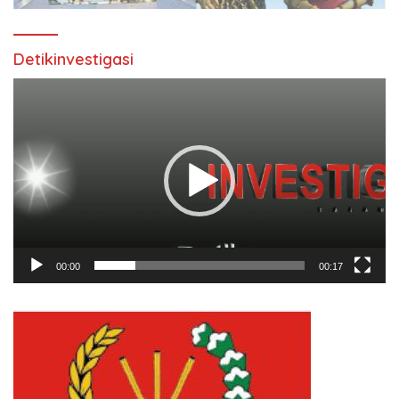
Detikinvestigasi
Pemutar
Video
00:00
00:17