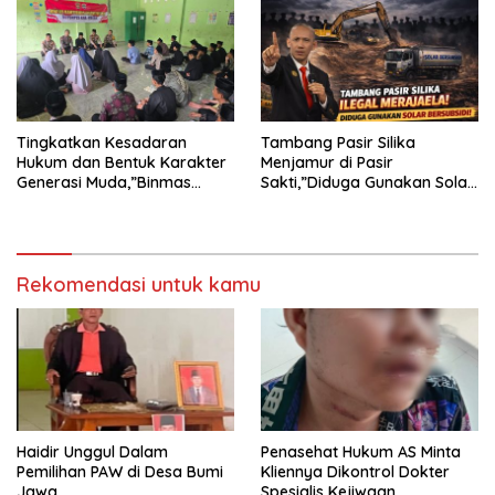
TERHADAP JURNALIS DI
PENGADILAN NEGERI
TANJUNG KARANG.
Tingkatkan Kesadaran
Tambang Pasir Silika
Hukum dan Bentuk Karakter
Menjamur di Pasir
Generasi Muda,”Binmas
Sakti,”Diduga Gunakan Solar
Polres Mesuji Adakan
Bersubsidi, Ketua DPC PPWI
Sosialisasi di Ponpes Daar Al
Lamtim Angkat Bicara.
fikri
Rekomendasi untuk kamu
Haidir Unggul Dalam
Penasehat Hukum AS Minta
Pemilihan PAW di Desa Bumi
Kliennya Dikontrol Dokter
Jawa
Spesialis Kejiwaan