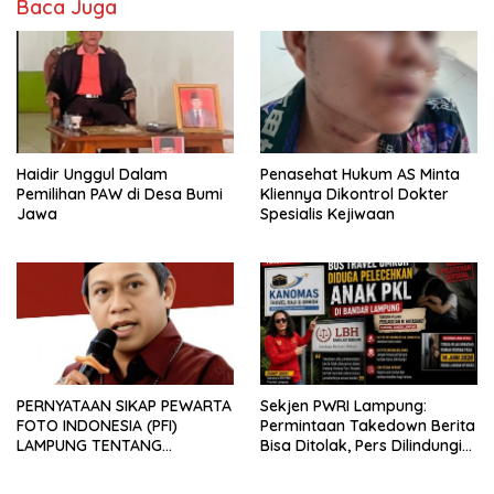
Baca Juga
Haidir Unggul Dalam
Penasehat Hukum AS Minta
Pemilihan PAW di Desa Bumi
Kliennya Dikontrol Dokter
Jawa
Spesialis Kejiwaan
PERNYATAAN SIKAP PEWARTA
Sekjen PWRI Lampung:
FOTO INDONESIA (PFI)
Permintaan Takedown Berita
LAMPUNG TENTANG
Bisa Ditolak, Pers Dilindungi
KECAMAN ATAS TINDAKAN
Undang-Undang
INTIMIDASI DAN KEKERASAN