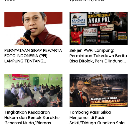
PERNYATAAN SIKAP PEWARTA
Sekjen PWRI Lampung:
FOTO INDONESIA (PFI)
Permintaan Takedown Berita
LAMPUNG TENTANG
Bisa Ditolak, Pers Dilindungi
KECAMAN ATAS TINDAKAN
Undang-Undang
INTIMIDASI DAN KEKERASAN
TERHADAP JURNALIS DI
PENGADILAN NEGERI
TANJUNG KARANG.
Tingkatkan Kesadaran
Tambang Pasir Silika
Hukum dan Bentuk Karakter
Menjamur di Pasir
Generasi Muda,”Binmas
Sakti,”Diduga Gunakan Solar
Polres Mesuji Adakan
Bersubsidi, Ketua DPC PPWI