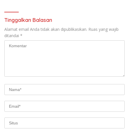
Sosialisasi di Ponpes Daar Al
Lamtim Angkat Bicara.
fikri
Tinggalkan Balasan
Alamat email Anda tidak akan dipublikasikan.
Ruas yang wajib
ditandai
*