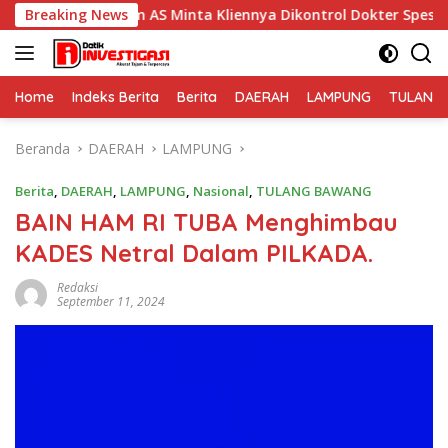
Langsung
um AS Minta Kliennya Dikontrol Dokter Spesialis Kejiwaan
Breaking News
ke
konten
Home
Indeks Berita
Berita
DAERAH
LAMPUNG
TULANG
Beranda
DAERAH
LAMPUNG
Berita
,
DAERAH
,
LAMPUNG
,
Nasional
,
TULANG BAWANG
BAIN HAM RI TUBA Menghimbau
KADES Netral Dalam PILKADA.
Redaksi
September 11, 2024