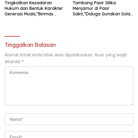
Tingkatkan Kesadaran
Tambang Pasir Silika
Hukum dan Bentuk Karakter
Menjamur di Pasir
Generasi Muda,”Binmas
Sakti,”Diduga Gunakan Solar
Polres Mesuji Adakan
Bersubsidi, Ketua DPC PPWI
Sosialisasi di Ponpes Daar Al
Lamtim Angkat Bicara.
fikri
Tinggalkan Balasan
Alamat email Anda tidak akan dipublikasikan.
Ruas yang wajib
ditandai
*