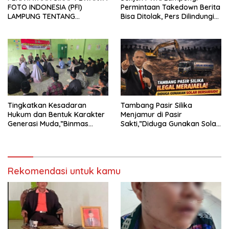
FOTO INDONESIA (PFI)
Permintaan Takedown Berita
LAMPUNG TENTANG
Bisa Ditolak, Pers Dilindungi
KECAMAN ATAS TINDAKAN
Undang-Undang
INTIMIDASI DAN KEKERASAN
TERHADAP JURNALIS DI
PENGADILAN NEGERI
TANJUNG KARANG.
Tingkatkan Kesadaran
Tambang Pasir Silika
Hukum dan Bentuk Karakter
Menjamur di Pasir
Generasi Muda,”Binmas
Sakti,”Diduga Gunakan Solar
Polres Mesuji Adakan
Bersubsidi, Ketua DPC PPWI
Sosialisasi di Ponpes Daar Al
Lamtim Angkat Bicara.
fikri
Rekomendasi untuk kamu