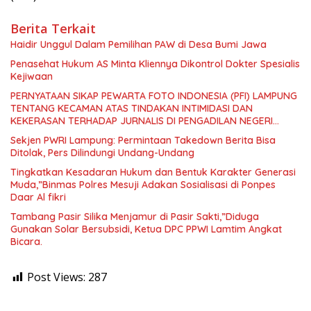
Berita Terkait
Haidir Unggul Dalam Pemilihan PAW di Desa Bumi Jawa
Penasehat Hukum AS Minta Kliennya Dikontrol Dokter Spesialis
Kejiwaan
PERNYATAAN SIKAP PEWARTA FOTO INDONESIA (PFI) LAMPUNG
TENTANG KECAMAN ATAS TINDAKAN INTIMIDASI DAN
KEKERASAN TERHADAP JURNALIS DI PENGADILAN NEGERI
TANJUNG KARANG.
Sekjen PWRI Lampung: Permintaan Takedown Berita Bisa
Ditolak, Pers Dilindungi Undang-Undang
Tingkatkan Kesadaran Hukum dan Bentuk Karakter Generasi
Muda,”Binmas Polres Mesuji Adakan Sosialisasi di Ponpes
Daar Al fikri
Tambang Pasir Silika Menjamur di Pasir Sakti,”Diduga
Gunakan Solar Bersubsidi, Ketua DPC PPWI Lamtim Angkat
Bicara.
Post Views:
287