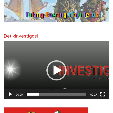
Detikinvestigasi
Pemutar
Video
00:00
00:17