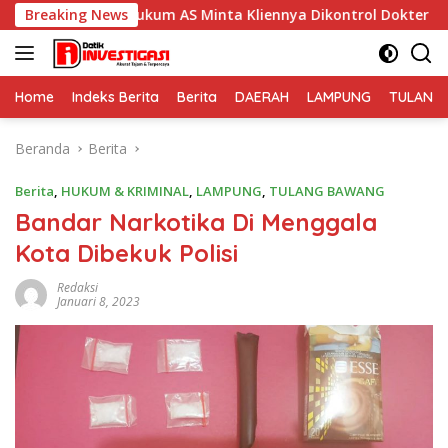
Langsung
at Hukum AS Minta Kliennya Dikontrol Dokter Spesialis Kejiwa
Breaking News
ke
konten
Home
Indeks Berita
Berita
DAERAH
LAMPUNG
TULANG
Beranda
Berita
Berita
,
HUKUM & KRIMINAL
,
LAMPUNG
,
TULANG BAWANG
Bandar Narkotika Di Menggala
Kota Dibekuk Polisi
Redaksi
Januari 8, 2023