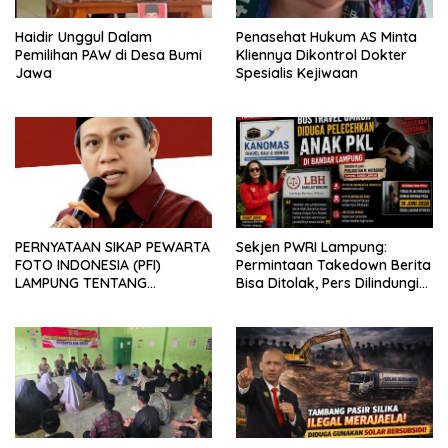
Haidir Unggul Dalam
Penasehat Hukum AS Minta
Pemilihan PAW di Desa Bumi
Kliennya Dikontrol Dokter
Jawa
Spesialis Kejiwaan
PERNYATAAN SIKAP PEWARTA
Sekjen PWRI Lampung:
FOTO INDONESIA (PFI)
Permintaan Takedown Berita
LAMPUNG TENTANG
Bisa Ditolak, Pers Dilindungi
KECAMAN ATAS TINDAKAN
Undang-Undang
INTIMIDASI DAN KEKERASAN
TERHADAP JURNALIS DI
PENGADILAN NEGERI
TANJUNG KARANG.