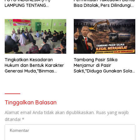
LAMPUNG TENTANG
Bisa Ditolak, Pers Dilindungi
KECAMAN ATAS TINDAKAN
Undang-Undang
INTIMIDASI DAN KEKERASAN
TERHADAP JURNALIS DI
PENGADILAN NEGERI
TANJUNG KARANG.
Tingkatkan Kesadaran
Tambang Pasir Silika
Hukum dan Bentuk Karakter
Menjamur di Pasir
Generasi Muda,”Binmas
Sakti,”Diduga Gunakan Solar
Polres Mesuji Adakan
Bersubsidi, Ketua DPC PPWI
Sosialisasi di Ponpes Daar Al
Lamtim Angkat Bicara.
fikri
Tinggalkan Balasan
Alamat email Anda tidak akan dipublikasikan.
Ruas yang wajib
ditandai
*