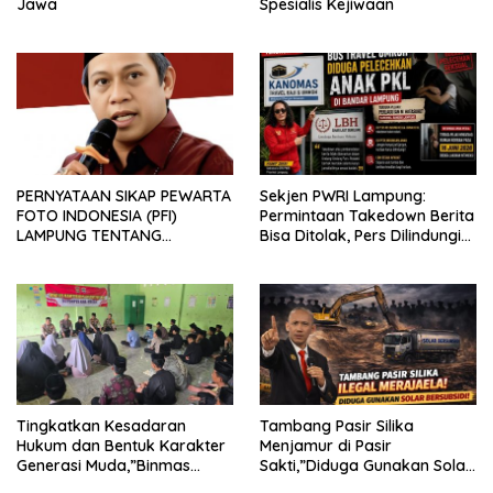
Jawa
Spesialis Kejiwaan
PERNYATAAN SIKAP PEWARTA
Sekjen PWRI Lampung:
FOTO INDONESIA (PFI)
Permintaan Takedown Berita
LAMPUNG TENTANG
Bisa Ditolak, Pers Dilindungi
KECAMAN ATAS TINDAKAN
Undang-Undang
INTIMIDASI DAN KEKERASAN
TERHADAP JURNALIS DI
PENGADILAN NEGERI
TANJUNG KARANG.
Tingkatkan Kesadaran
Tambang Pasir Silika
Hukum dan Bentuk Karakter
Menjamur di Pasir
Generasi Muda,”Binmas
Sakti,”Diduga Gunakan Solar
Polres Mesuji Adakan
Bersubsidi, Ketua DPC PPWI