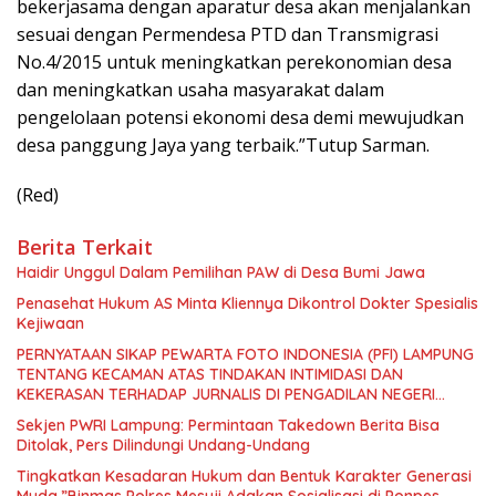
bekerjasama dengan aparatur desa akan menjalankan
sesuai dengan Permendesa PTD dan Transmigrasi
No.4/2015 untuk meningkatkan perekonomian desa
dan meningkatkan usaha masyarakat dalam
pengelolaan potensi ekonomi desa demi mewujudkan
desa panggung Jaya yang terbaik.”Tutup Sarman.
(Red)
Berita Terkait
Haidir Unggul Dalam Pemilihan PAW di Desa Bumi Jawa
Penasehat Hukum AS Minta Kliennya Dikontrol Dokter Spesialis
Kejiwaan
PERNYATAAN SIKAP PEWARTA FOTO INDONESIA (PFI) LAMPUNG
TENTANG KECAMAN ATAS TINDAKAN INTIMIDASI DAN
KEKERASAN TERHADAP JURNALIS DI PENGADILAN NEGERI
TANJUNG KARANG.
Sekjen PWRI Lampung: Permintaan Takedown Berita Bisa
Ditolak, Pers Dilindungi Undang-Undang
Tingkatkan Kesadaran Hukum dan Bentuk Karakter Generasi
Muda,”Binmas Polres Mesuji Adakan Sosialisasi di Ponpes