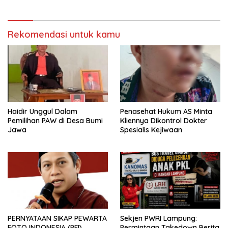
Sosialisasi di Ponpes Daar Al
Lamtim Angkat Bicara.
fikri
Rekomendasi untuk kamu
Haidir Unggul Dalam
Penasehat Hukum AS Minta
Pemilihan PAW di Desa Bumi
Kliennya Dikontrol Dokter
Jawa
Spesialis Kejiwaan
PERNYATAAN SIKAP PEWARTA
Sekjen PWRI Lampung:
FOTO INDONESIA (PFI)
Permintaan Takedown Berita