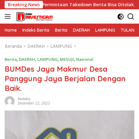
Langsung
ermintaan Takedown Berita Bisa Ditolak, Pers Dilindungi Und
Breaking News
ke
konten
Home
Indeks Berita
Berita
DAERAH
LAMPUNG
TULANG
Beranda
DAERAH
LAMPUNG
Berita
,
DAERAH
,
LAMPUNG
,
MESUJI
,
Nasional
BUMDes Jaya Makmur Desa
Panggung Jaya Berjalan Dengan
Baik.
Redaksi
Desember 22, 2023