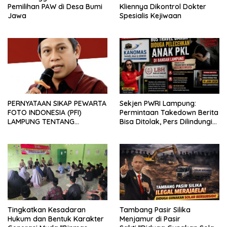
Pemilihan PAW di Desa Bumi
Kliennya Dikontrol Dokter
Jawa
Spesialis Kejiwaan
PERNYATAAN SIKAP PEWARTA
Sekjen PWRI Lampung:
FOTO INDONESIA (PFI)
Permintaan Takedown Berita
LAMPUNG TENTANG
Bisa Ditolak, Pers Dilindungi
KECAMAN ATAS TINDAKAN
Undang-Undang
INTIMIDASI DAN KEKERASAN
TERHADAP JURNALIS DI
PENGADILAN NEGERI
TANJUNG KARANG.
Tingkatkan Kesadaran
Tambang Pasir Silika
Hukum dan Bentuk Karakter
Menjamur di Pasir