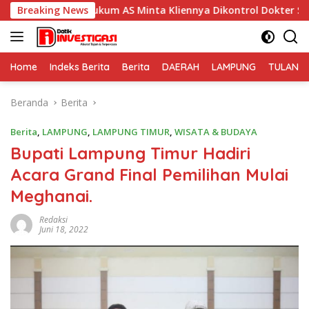
Langsung
ukum AS Minta Kliennya Dikontrol Dokter Spesialis Kejiwaan
Breaking News
ke
konten
Home
Indeks Berita
Berita
DAERAH
LAMPUNG
TULANG
Beranda
Berita
Berita
,
LAMPUNG
,
LAMPUNG TIMUR
,
WISATA & BUDAYA
Bupati Lampung Timur Hadiri
Acara Grand Final Pemilihan Mulai
Meghanai.
Redaksi
Juni 18, 2022