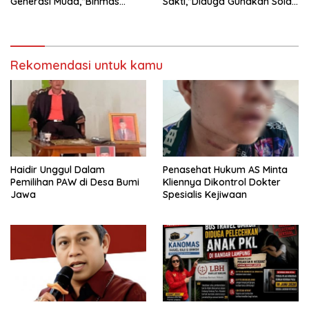
Generasi Muda,”Binmas
Sakti,”Diduga Gunakan Solar
Polres Mesuji Adakan
Bersubsidi, Ketua DPC PPWI
Sosialisasi di Ponpes Daar Al
Lamtim Angkat Bicara.
fikri
Rekomendasi untuk kamu
Haidir Unggul Dalam
Penasehat Hukum AS Minta
Pemilihan PAW di Desa Bumi
Kliennya Dikontrol Dokter
Jawa
Spesialis Kejiwaan