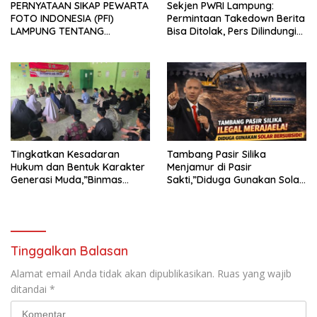
PERNYATAAN SIKAP PEWARTA
Sekjen PWRI Lampung:
FOTO INDONESIA (PFI)
Permintaan Takedown Berita
LAMPUNG TENTANG
Bisa Ditolak, Pers Dilindungi
KECAMAN ATAS TINDAKAN
Undang-Undang
INTIMIDASI DAN KEKERASAN
TERHADAP JURNALIS DI
PENGADILAN NEGERI
TANJUNG KARANG.
Tingkatkan Kesadaran
Tambang Pasir Silika
Hukum dan Bentuk Karakter
Menjamur di Pasir
Generasi Muda,”Binmas
Sakti,”Diduga Gunakan Solar
Polres Mesuji Adakan
Bersubsidi, Ketua DPC PPWI
Sosialisasi di Ponpes Daar Al
Lamtim Angkat Bicara.
fikri
Tinggalkan Balasan
Alamat email Anda tidak akan dipublikasikan.
Ruas yang wajib
ditandai
*