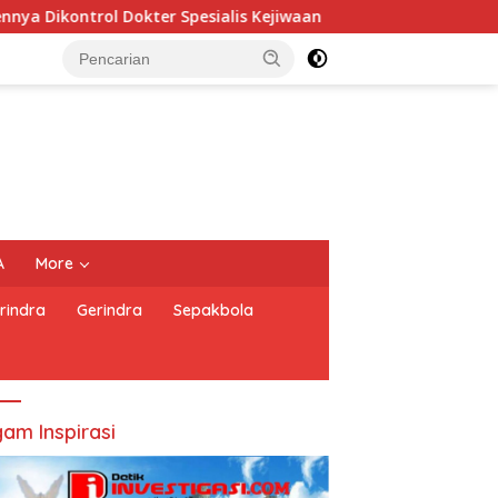
ialis Kejiwaan
PERNYATAAN SIKAP PEWARTA FOTO INDO
A
More
rindra
Gerindra
Sepakbola
am Inspirasi