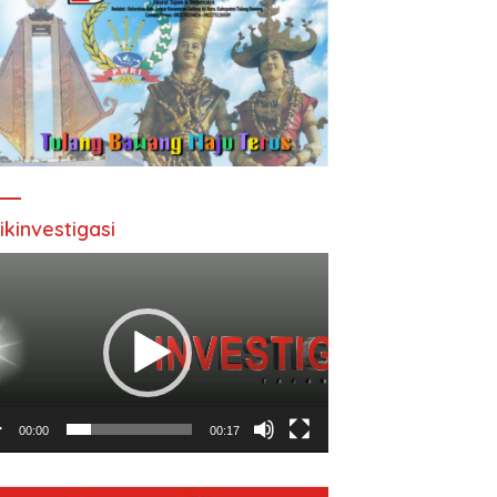
ikinvestigasi
utar
o
00:00
00:17