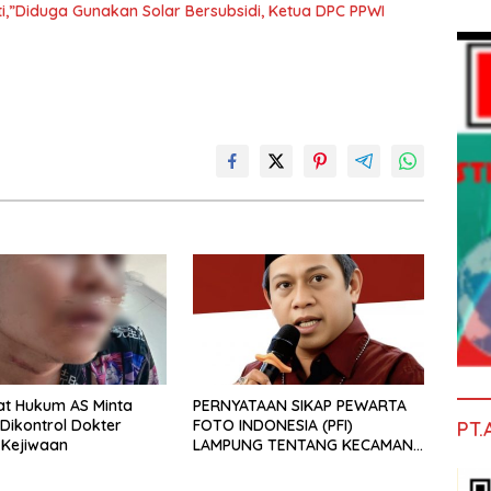
ti,”Diduga Gunakan Solar Bersubsidi, Ketua DPC PPWI
at Hukum AS Minta
PERNYATAAN SIKAP PEWARTA
 Dikontrol Dokter
FOTO INDONESIA (PFI)
PT.
s Kejiwaan
LAMPUNG TENTANG KECAMAN
ATAS TINDAKAN INTIMIDASI
DAN KEKERASAN TERHADAP