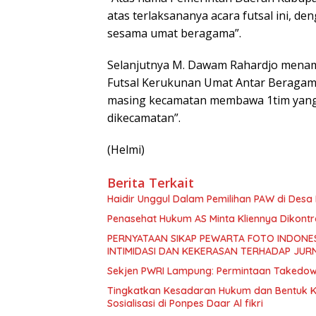
atas terlaksananya acara futsal ini, d
sesama umat beragama”.
Selanjutnya M. Dawam Rahardjo mena
Futsal Kerukunan Umat Antar Beragama 
masing kecamatan membawa 1tim yang 
dikecamatan”.
(Helmi)
Berita Terkait
Haidir Unggul Dalam Pemilihan PAW di Des
Penasehat Hukum AS Minta Kliennya Dikontro
PERNYATAAN SIKAP PEWARTA FOTO INDONES
INTIMIDASI DAN KEKERASAN TERHADAP JURN
Sekjen PWRI Lampung: Permintaan Takedown 
Tingkatkan Kesadaran Hukum dan Bentuk Ka
Sosialisasi di Ponpes Daar Al fikri