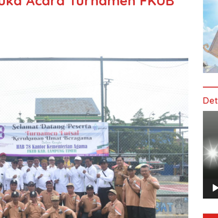
uka Acara Turnamen FKUB
Det
Pem
Vide