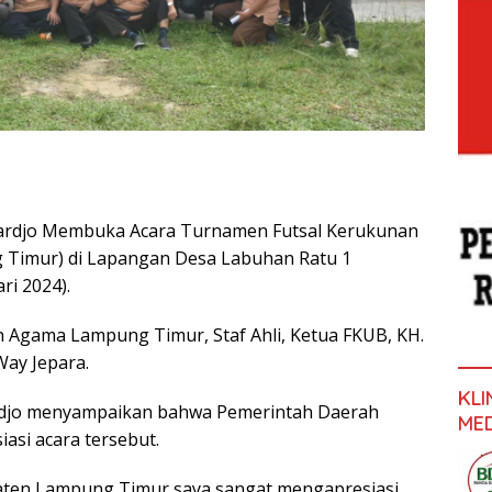
rdjo Membuka Acara Turnamen Futsal Kerukunan
Timur) di Lapangan Desa Labuhan Ratu 1
ri 2024).
n Agama Lampung Timur, Staf Ahli, Ketua FKUB, KH.
ay Jepara.
KL
rdjo menyampaikan bahwa Pemerintah Daerah
ME
si acara tersebut.
ten Lampung Timur saya sangat mengapresiasi