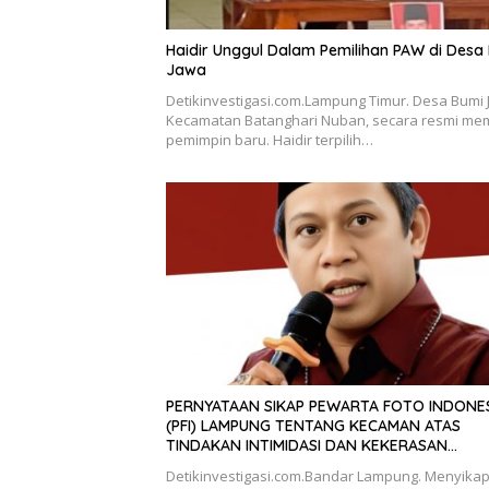
Haidir Unggul Dalam Pemilihan PAW di Desa
Jawa
Detikinvestigasi.com.Lampung Timur. Desa Bumi 
Kecamatan Batanghari Nuban, secara resmi memi
pemimpin baru. Haidir terpilih…
PERNYATAAN SIKAP PEWARTA FOTO INDONE
(PFI) LAMPUNG TENTANG KECAMAN ATAS
TINDAKAN INTIMIDASI DAN KEKERASAN
TERHADAP JURNALIS DI PENGADILAN NEGERI
Detikinvestigasi.com.Bandar Lampung. Menyikap
TANJUNG KARANG.