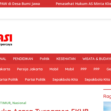
Penasehat Hukum AS Minta Kliennya Dikontrol Dokter Spes
INAL
PENDIDIKAN
Politik
KESEHATAN
WISATA & BUDAY
akarta
Persija Jakarta
Mobil
Mobil
PPP
PPP
Ge
artai Politik
Partai Politik
Sepakbola Kita
Sepakbola Kita
Rag
TIMUR
,
Nasional