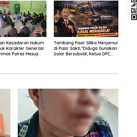
JURNALIS DI PENGADILAN
NEGERI TANJUNG KARANG.
kan Kesadaran Hukum
Tambang Pasir Silika Menjamur
uk Karakter Generasi
di Pasir Sakti,”Diduga Gunakan
nmas Polres Mesuji
Solar Bersubsidi, Ketua DPC
osialisasi di Ponpes
PPWI Lamtim Angkat Bicara.
ikri