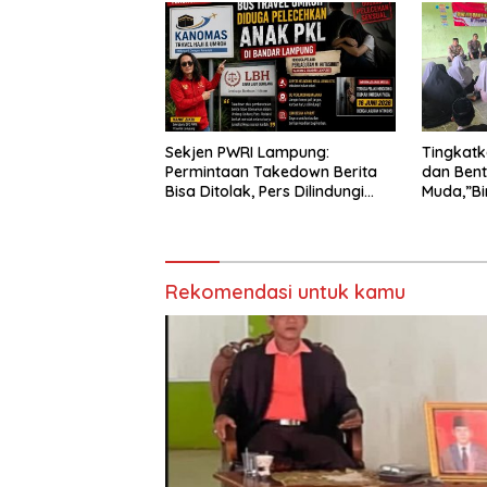
Sekjen PWRI Lampung:
Tingkat
Permintaan Takedown Berita
dan Bent
Bisa Ditolak, Pers Dilindungi
Muda,”Bi
Undang-Undang
Adakan S
Daar Al f
Rekomendasi untuk kamu