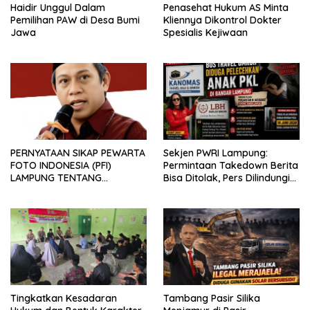
Haidir Unggul Dalam
Penasehat Hukum AS Minta
Pemilihan PAW di Desa Bumi
Kliennya Dikontrol Dokter
Jawa
Spesialis Kejiwaan
PERNYATAAN SIKAP PEWARTA
Sekjen PWRI Lampung:
FOTO INDONESIA (PFI)
Permintaan Takedown Berita
LAMPUNG TENTANG
Bisa Ditolak, Pers Dilindungi
KECAMAN ATAS TINDAKAN
Undang-Undang
INTIMIDASI DAN KEKERASAN
TERHADAP JURNALIS DI
PENGADILAN NEGERI
TANJUNG KARANG.
Tingkatkan Kesadaran
Tambang Pasir Silika