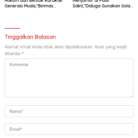
Hukum dan Bentuk Karakter
Menjamur di Pasir
Generasi Muda,”Binmas
Sakti,”Diduga Gunakan Solar
Polres Mesuji Adakan
Bersubsidi, Ketua DPC PPWI
Sosialisasi di Ponpes Daar Al
Lamtim Angkat Bicara.
fikri
Tinggalkan Balasan
Alamat email Anda tidak akan dipublikasikan.
Ruas yang wajib
ditandai
*