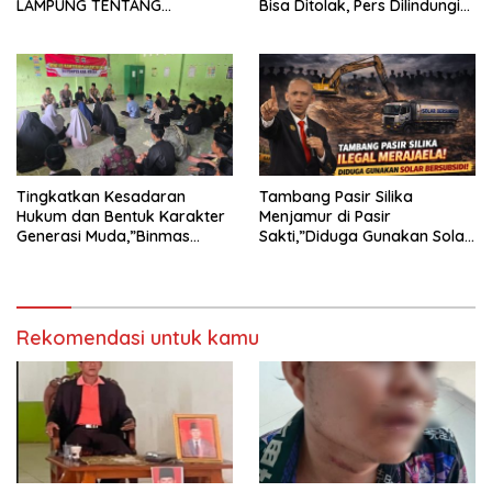
LAMPUNG TENTANG
Bisa Ditolak, Pers Dilindungi
KECAMAN ATAS TINDAKAN
Undang-Undang
INTIMIDASI DAN KEKERASAN
TERHADAP JURNALIS DI
PENGADILAN NEGERI
TANJUNG KARANG.
Tingkatkan Kesadaran
Tambang Pasir Silika
Hukum dan Bentuk Karakter
Menjamur di Pasir
Generasi Muda,”Binmas
Sakti,”Diduga Gunakan Solar
Polres Mesuji Adakan
Bersubsidi, Ketua DPC PPWI
Sosialisasi di Ponpes Daar Al
Lamtim Angkat Bicara.
fikri
Rekomendasi untuk kamu