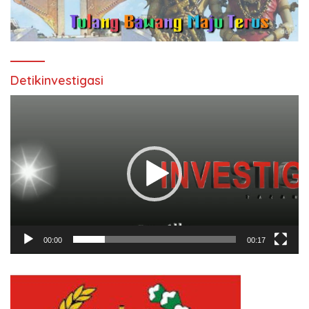
Detikinvestigasi
Pemutar
Video
00:00
00:17