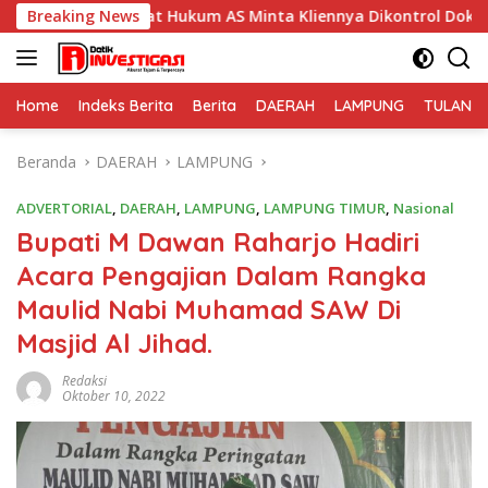
Langsung
ehat Hukum AS Minta Kliennya Dikontrol Dokter Spesialis Kejiw
Breaking News
ke
konten
Home
Indeks Berita
Berita
DAERAH
LAMPUNG
TULANG
Beranda
DAERAH
LAMPUNG
ADVERTORIAL
,
DAERAH
,
LAMPUNG
,
LAMPUNG TIMUR
,
Nasional
Bupati M Dawan Raharjo Hadiri
Acara Pengajian Dalam Rangka
Maulid Nabi Muhamad SAW Di
Masjid Al Jihad.
Redaksi
Oktober 10, 2022