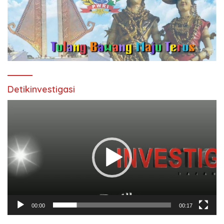
Detikinvestigasi
Pemutar
Video
00:00
00:17