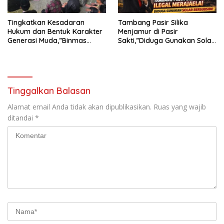
Tingkatkan Kesadaran
Tambang Pasir Silika
Hukum dan Bentuk Karakter
Menjamur di Pasir
Generasi Muda,”Binmas
Sakti,”Diduga Gunakan Solar
Polres Mesuji Adakan
Bersubsidi, Ketua DPC PPWI
Sosialisasi di Ponpes Daar Al
Lamtim Angkat Bicara.
fikri
Tinggalkan Balasan
Alamat email Anda tidak akan dipublikasikan.
Ruas yang wajib
ditandai
*