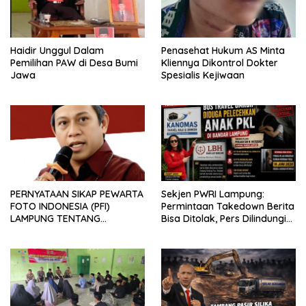
Haidir Unggul Dalam
Penasehat Hukum AS Minta
Pemilihan PAW di Desa Bumi
Kliennya Dikontrol Dokter
Jawa
Spesialis Kejiwaan
PERNYATAAN SIKAP PEWARTA
Sekjen PWRI Lampung:
FOTO INDONESIA (PFI)
Permintaan Takedown Berita
LAMPUNG TENTANG
Bisa Ditolak, Pers Dilindungi
KECAMAN ATAS TINDAKAN
Undang-Undang
INTIMIDASI DAN KEKERASAN
TERHADAP JURNALIS DI
PENGADILAN NEGERI
TANJUNG KARANG.