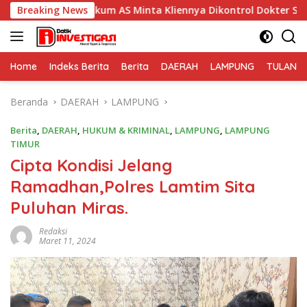
Langsung
 Hukum AS Minta Kliennya Dikontrol Dokter Spesialis Kejiwaan
Breaking News
ke
konten
Home
Indeks Berita
Berita
DAERAH
LAMPUNG
TULANG
Beranda
DAERAH
LAMPUNG
Berita
,
DAERAH
,
HUKUM & KRIMINAL
,
LAMPUNG
,
LAMPUNG
TIMUR
Cipta Kondisi Jelang
Ramadhan,Polres Lamtim Sita
Puluhan Miras.
Redaksi
Maret 11, 2024