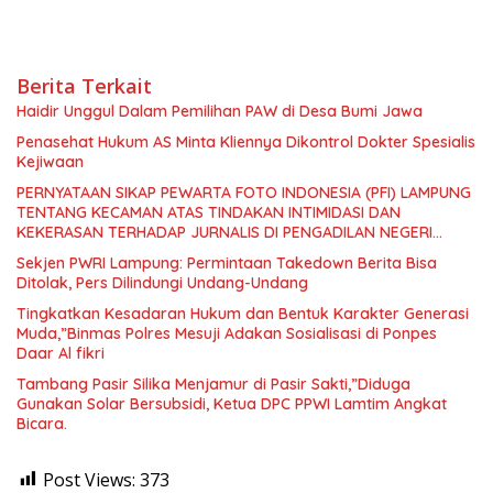
Berita Terkait
Haidir Unggul Dalam Pemilihan PAW di Desa Bumi Jawa
Penasehat Hukum AS Minta Kliennya Dikontrol Dokter Spesialis
Kejiwaan
PERNYATAAN SIKAP PEWARTA FOTO INDONESIA (PFI) LAMPUNG
TENTANG KECAMAN ATAS TINDAKAN INTIMIDASI DAN
KEKERASAN TERHADAP JURNALIS DI PENGADILAN NEGERI
TANJUNG KARANG.
Sekjen PWRI Lampung: Permintaan Takedown Berita Bisa
Ditolak, Pers Dilindungi Undang-Undang
Tingkatkan Kesadaran Hukum dan Bentuk Karakter Generasi
Muda,”Binmas Polres Mesuji Adakan Sosialisasi di Ponpes
Daar Al fikri
Tambang Pasir Silika Menjamur di Pasir Sakti,”Diduga
Gunakan Solar Bersubsidi, Ketua DPC PPWI Lamtim Angkat
Bicara.
Post Views:
373