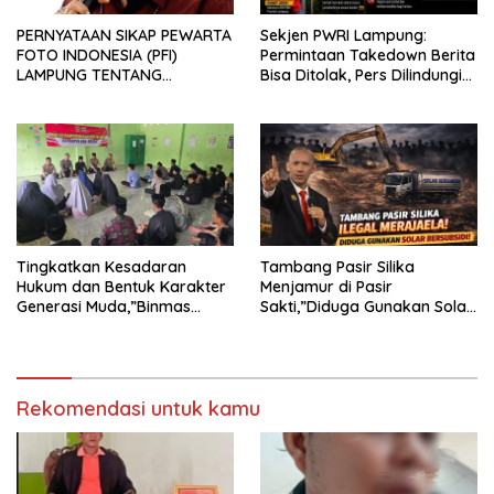
PERNYATAAN SIKAP PEWARTA
Sekjen PWRI Lampung:
FOTO INDONESIA (PFI)
Permintaan Takedown Berita
LAMPUNG TENTANG
Bisa Ditolak, Pers Dilindungi
KECAMAN ATAS TINDAKAN
Undang-Undang
INTIMIDASI DAN KEKERASAN
TERHADAP JURNALIS DI
PENGADILAN NEGERI
TANJUNG KARANG.
Tingkatkan Kesadaran
Tambang Pasir Silika
Hukum dan Bentuk Karakter
Menjamur di Pasir
Generasi Muda,”Binmas
Sakti,”Diduga Gunakan Solar
Polres Mesuji Adakan
Bersubsidi, Ketua DPC PPWI
Sosialisasi di Ponpes Daar Al
Lamtim Angkat Bicara.
fikri
Rekomendasi untuk kamu