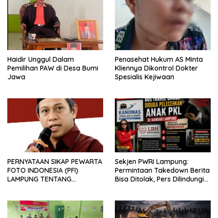
Haidir Unggul Dalam
Penasehat Hukum AS Minta
Pemilihan PAW di Desa Bumi
Kliennya Dikontrol Dokter
Jawa
Spesialis Kejiwaan
PERNYATAAN SIKAP PEWARTA
Sekjen PWRI Lampung:
FOTO INDONESIA (PFI)
Permintaan Takedown Berita
LAMPUNG TENTANG
Bisa Ditolak, Pers Dilindungi
KECAMAN ATAS TINDAKAN
Undang-Undang
INTIMIDASI DAN KEKERASAN
TERHADAP JURNALIS DI
PENGADILAN NEGERI