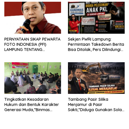
PERNYATAAN SIKAP PEWARTA
Sekjen PWRI Lampung:
FOTO INDONESIA (PFI)
Permintaan Takedown Berita
LAMPUNG TENTANG
Bisa Ditolak, Pers Dilindungi
KECAMAN ATAS TINDAKAN
Undang-Undang
INTIMIDASI DAN KEKERASAN
TERHADAP JURNALIS DI
PENGADILAN NEGERI
TANJUNG KARANG.
Tingkatkan Kesadaran
Tambang Pasir Silika
Hukum dan Bentuk Karakter
Menjamur di Pasir
Generasi Muda,”Binmas
Sakti,”Diduga Gunakan Solar
Polres Mesuji Adakan
Bersubsidi, Ketua DPC PPWI
Sosialisasi di Ponpes Daar Al
Lamtim Angkat Bicara.
fikri