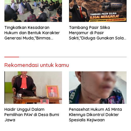
TANJUNG KARANG.
Tingkatkan Kesadaran
Tambang Pasir Silika
Hukum dan Bentuk Karakter
Menjamur di Pasir
Generasi Muda,”Binmas
Sakti,”Diduga Gunakan Solar
Polres Mesuji Adakan
Bersubsidi, Ketua DPC PPWI
Sosialisasi di Ponpes Daar Al
Lamtim Angkat Bicara.
fikri
Rekomendasi untuk kamu
Haidir Unggul Dalam
Penasehat Hukum AS Minta
Pemilihan PAW di Desa Bumi
Kliennya Dikontrol Dokter
Jawa
Spesialis Kejiwaan