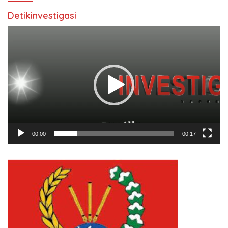
Detikinvestigasi
Pemutar
Video
00:00
00:17