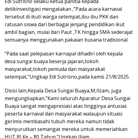
Edi Sutrisno selaku ketua panitia kepada
detikinvestigasi mengatakan ,”Pada acara karnaval
tersebut di ikuti warga setempat,ibu-ibu PKK dan
ratusan siswa dari berbagai jenjang pendidikan ikut
ambil bagian, mulai dari Paut ,TK hingga SMA sederajat
semuanya menggunakan pakaian busana tradisional.
“Pada saat pelepasan karnapal dihadiri oleh kepala
desa sungai buaya beserja jajaran,tokoh
masyarakat,tokoh pemuda dan masyarakat
setempat,”Ungkap Edi Sutrisno,pada kamis 21/8/2025.
Disisi lain,Kepala Desa Sungai Buaya,M,Ilzam, juga
mengungkapkan,”Kami seluruh Aparatur Desa Sungai
Buaya sangat mengapresiasi atas tingginya antusias
peserta karnaval dan masyarakat walaupun situasi
gerimis membasahi tubuh mereka namun tidak
menyurutkan semangat mereka untuk memeriahkan
HUT RI Ke – 80 Tahun.”Ungkap Iljam.