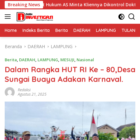
Langsung
asehat Hukum AS Minta Kliennya Dikontrol Dokter Spesialis Ke
Breaking News
ke
konten
Home
Indeks Berita
Berita
DAERAH
LAMPUNG
TULANG
Beranda
DAERAH
LAMPUNG
Berita
,
DAERAH
,
LAMPUNG
,
MESUJI
,
Nasional
Dalam Rangka HUT RI Ke – 80,Desa
Sungai Buaya Adakan Karnaval.
Redaksi
Agustus 21, 2025