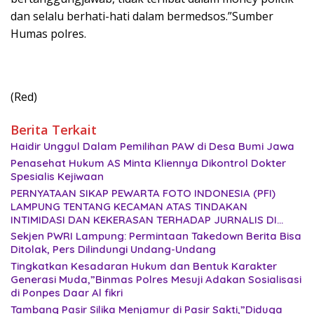
Penasehat Hukum AS Minta Kliennya Dikontrol Dokter Spesialis
Kejiwaan
PERNYATAAN SIKAP PEWARTA FOTO INDONESIA (PFI) LAMPUNG
TENTANG KECAMAN ATAS TINDAKAN INTIMIDASI DAN
KEKERASAN TERHADAP JURNALIS DI PENGADILAN NEGERI
TANJUNG KARANG.
Sekjen PWRI Lampung: Permintaan Takedown Berita Bisa
Ditolak, Pers Dilindungi Undang-Undang
Tingkatkan Kesadaran Hukum dan Bentuk Karakter Generasi
Muda,”Binmas Polres Mesuji Adakan Sosialisasi di Ponpes
Daar Al fikri
Tambang Pasir Silika Menjamur di Pasir Sakti,”Diduga
Gunakan Solar Bersubsidi, Ketua DPC PPWI Lamtim Angkat
Bicara.
Post Views:
407