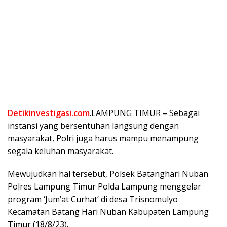
Detikinvestigasi.com
.LAMPUNG TIMUR – Sebagai
instansi yang bersentuhan langsung dengan
masyarakat, Polri juga harus mampu menampung
segala keluhan masyarakat.
Mewujudkan hal tersebut, Polsek Batanghari Nuban
Polres Lampung Timur Polda Lampung menggelar
program ‘Jum’at Curhat’ di desa Trisnomulyo
Kecamatan Batang Hari Nuban Kabupaten Lampung
Timur (18/8/23).
Dalam kesempatan tersebut, Kapolsek Batanghari
Nuban Polres Lampung Timur AKP Dian Andika
beserta anggotanya hadir di tengah masyarakat
Kecamatan Trisnomulyo Kabupaten Lampung Timur.
Disambut langsung oleh ketua BPD desa Trisnomulyo.
“Selamat datang di desa kami, terimakasih atas