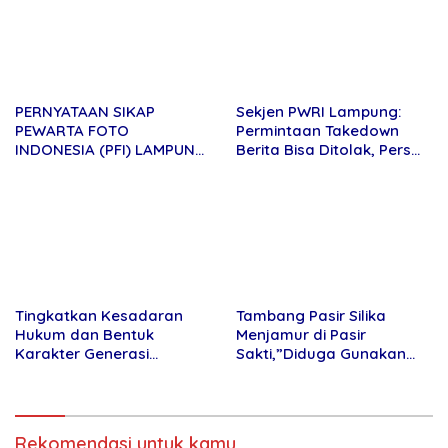
TERHADAP JURNALIS DI
PENGADILAN NEGERI
TANJUNG KARANG.
Tingkatkan Kesadaran
Tambang Pasir Silika
Hukum dan Bentuk Karakter
Menjamur di Pasir
Generasi Muda,”Binmas
Sakti,”Diduga Gunakan Solar
Polres Mesuji Adakan
Bersubsidi, Ketua DPC PPWI
Sosialisasi di Ponpes Daar Al
Lamtim Angkat Bicara.
fikri
Rekomendasi untuk kamu
Haidir Unggul Dalam
Penasehat Hukum AS Minta
Pemilihan PAW di Desa Bumi
Kliennya Dikontrol Dokter
Jawa
Spesialis Kejiwaan