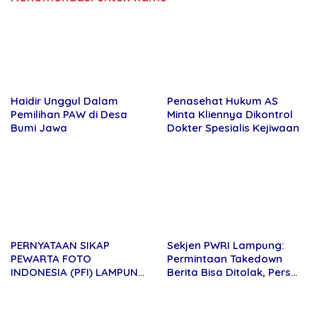
PERNYATAAN SIKAP PEWARTA
Sekjen PWRI Lampung:
FOTO INDONESIA (PFI)
Permintaan Takedown Berita
LAMPUNG TENTANG
Bisa Ditolak, Pers Dilindungi
KECAMAN ATAS TINDAKAN
Undang-Undang
INTIMIDASI DAN KEKERASAN
TERHADAP JURNALIS DI
PENGADILAN NEGERI
TANJUNG KARANG.
Tingkatkan Kesadaran
Tambang Pasir Silika
Hukum dan Bentuk Karakter
Menjamur di Pasir
Generasi Muda,”Binmas
Sakti,”Diduga Gunakan Solar
Polres Mesuji Adakan
Bersubsidi, Ketua DPC PPWI