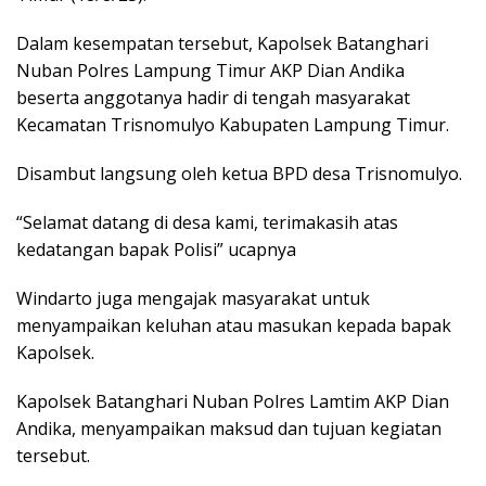
kedatangan bapak Polisi” ucapnya
Windarto juga mengajak masyarakat untuk
menyampaikan keluhan atau masukan kepada bapak
Kapolsek.
Kapolsek Batanghari Nuban Polres Lamtim AKP Dian
Andika, menyampaikan maksud dan tujuan kegiatan
tersebut.
“Untuk menampung aspirasi dari masyarakat yang
nantinya akan kita tampung dan kita upayakan
solusinya. Terlebih kami juga menerima masukan,
saran maupun kritikan yang sifatnya membangun bagi
Polres Lampung Timur,” ucap Kapolsek dalam
sambutannya.
Hadir juga dalam giat Jum’at Curhat, Perangkat desa
Trisnomulyo beserta Masyarakat sekitar.