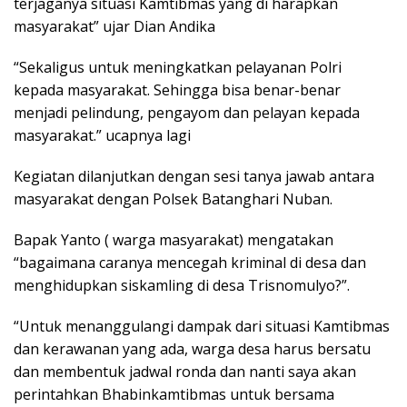
masyarakat dengan Polsek Batanghari Nuban.
Bapak Yanto ( warga masyarakat) mengatakan
“bagaimana caranya mencegah kriminal di desa dan
menghidupkan siskamling di desa Trisnomulyo?”.
“Untuk menanggulangi dampak dari situasi Kamtibmas
dan kerawanan yang ada, warga desa harus bersatu
dan membentuk jadwal ronda dan nanti saya akan
perintahkan Bhabinkamtibmas untuk bersama
masyarakat melaksanakan ronda malam” jawab
Kapolsek Batanghari Nuban
Bapak apen selaku warga juga bertanya “Adanya anak-
anak yang menggunakan sepeda motor dan kenalpot
racing setiap malam membuat masyarakat tidak
nyaman, mohon petunjuknya”.
“Nanti saya dan anggota akan himbauan kepada anak-