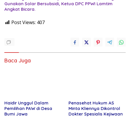
Baca Juga
Haidir Unggul Dalam
Penasehat Hukum AS Minta
Pemilihan PAW di Desa Bumi
Kliennya Dikontrol Dokter
Jawa
Spesialis Kejiwaan
PERNYATAAN SIKAP PEWARTA
Sekjen PWRI Lampung:
FOTO INDONESIA (PFI)
Permintaan Takedown Berita
LAMPUNG TENTANG
Bisa Ditolak, Pers Dilindungi
KECAMAN ATAS TINDAKAN
Undang-Undang
INTIMIDASI DAN KEKERASAN