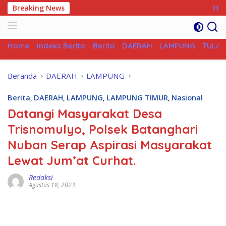
Langsung
Breaking News
Haidir Unggul Dalam
ke
konten
Home
Indeks Berita
Berita
DAERAH
LAMPUNG
TULANG
Beranda
DAERAH
LAMPUNG
Berita
,
DAERAH
,
LAMPUNG
,
LAMPUNG TIMUR
,
Nasional
Datangi Masyarakat Desa
Trisnomulyo, Polsek Batanghari
Nuban Serap Aspirasi Masyarakat
Lewat Jum’at Curhat.
Redaksi
Agustus 18, 2023