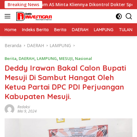
Langsung
um AS Minta Kliennya Dikontrol Dokter Spesialis Kejiwaan
Breaking News
ke
konten
Home
Indeks Berita
Berita
DAERAH
LAMPUNG
TULANG
Beranda
DAERAH
LAMPUNG
Berita
,
DAERAH
,
LAMPUNG
,
MESUJI
,
Nasional
Deddy Irawan Bakal Calon Bupati
Mesuji Di Sambut Hangat Oleh
Ketua Partai DPC PDI Perjuangan
Kabupaten Mesuji.
Redaksi
Mei 9, 2024