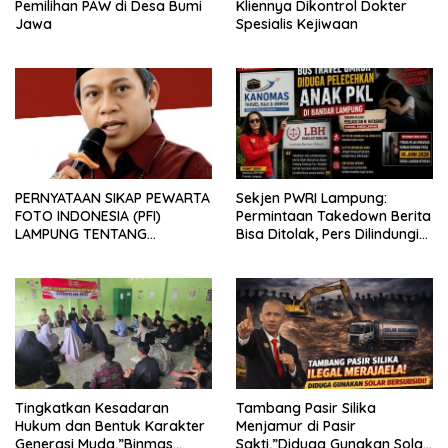
Pemilihan PAW di Desa Bumi
Kliennya Dikontrol Dokter
Jawa
Spesialis Kejiwaan
PERNYATAAN SIKAP PEWARTA
Sekjen PWRI Lampung:
FOTO INDONESIA (PFI)
Permintaan Takedown Berita
LAMPUNG TENTANG
Bisa Ditolak, Pers Dilindungi
KECAMAN ATAS TINDAKAN
Undang-Undang
INTIMIDASI DAN KEKERASAN
TERHADAP JURNALIS DI
PENGADILAN NEGERI
TANJUNG KARANG.
Tingkatkan Kesadaran
Tambang Pasir Silika
Hukum dan Bentuk Karakter
Menjamur di Pasir
Generasi Muda,”Binmas
Sakti,”Diduga Gunakan Solar