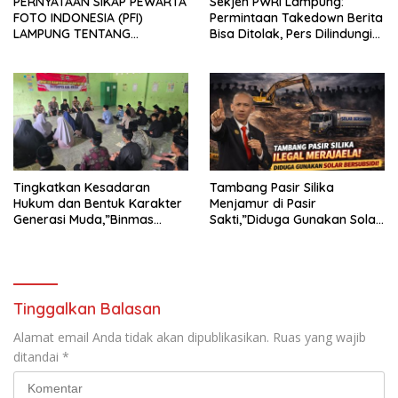
PERNYATAAN SIKAP PEWARTA
Sekjen PWRI Lampung:
FOTO INDONESIA (PFI)
Permintaan Takedown Berita
LAMPUNG TENTANG
Bisa Ditolak, Pers Dilindungi
KECAMAN ATAS TINDAKAN
Undang-Undang
INTIMIDASI DAN KEKERASAN
TERHADAP JURNALIS DI
PENGADILAN NEGERI
TANJUNG KARANG.
Tingkatkan Kesadaran
Tambang Pasir Silika
Hukum dan Bentuk Karakter
Menjamur di Pasir
Generasi Muda,”Binmas
Sakti,”Diduga Gunakan Solar
Polres Mesuji Adakan
Bersubsidi, Ketua DPC PPWI
Sosialisasi di Ponpes Daar Al
Lamtim Angkat Bicara.
fikri
Tinggalkan Balasan
Alamat email Anda tidak akan dipublikasikan.
Ruas yang wajib
ditandai
*