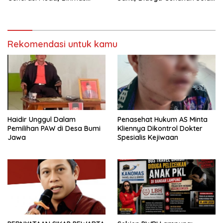
Polres Mesuji Adakan
Bersubsidi, Ketua DPC PPWI
Sosialisasi di Ponpes Daar Al
Lamtim Angkat Bicara.
fikri
Rekomendasi untuk kamu
Haidir Unggul Dalam
Penasehat Hukum AS Minta
Pemilihan PAW di Desa Bumi
Kliennya Dikontrol Dokter
Jawa
Spesialis Kejiwaan