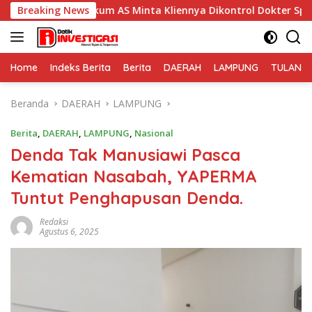
Langsung
kum AS Minta Kliennya Dikontrol Dokter Spesialis Kejiwaan
Breaking News
ke
konten
Home
Indeks Berita
Berita
DAERAH
LAMPUNG
TULANG
Beranda
DAERAH
LAMPUNG
Berita
,
DAERAH
,
LAMPUNG
,
Nasional
Denda Tak Manusiawi Pasca
Kematian Nasabah, YAPERMA
Tuntut Penghapusan Denda.
Redaksi
Agustus 6, 2025