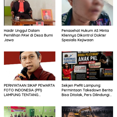
Haidir Unggul Dalam
Penasehat Hukum AS Minta
Pemilihan PAW di Desa Bumi
Kliennya Dikontrol Dokter
Jawa
Spesialis Kejiwaan
PERNYATAAN SIKAP PEWARTA
Sekjen PWRI Lampung:
FOTO INDONESIA (PFI)
Permintaan Takedown Berita
LAMPUNG TENTANG
Bisa Ditolak, Pers Dilindungi
KECAMAN ATAS TINDAKAN
Undang-Undang
INTIMIDASI DAN KEKERASAN
TERHADAP JURNALIS DI
PENGADILAN NEGERI