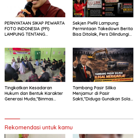
PERNYATAAN SIKAP PEWARTA
Sekjen PWRI Lampung:
FOTO INDONESIA (PFI)
Permintaan Takedown Berita
LAMPUNG TENTANG
Bisa Ditolak, Pers Dilindungi
KECAMAN ATAS TINDAKAN
Undang-Undang
INTIMIDASI DAN KEKERASAN
TERHADAP JURNALIS DI
PENGADILAN NEGERI
TANJUNG KARANG.
Tingkatkan Kesadaran
Tambang Pasir Silika
Hukum dan Bentuk Karakter
Menjamur di Pasir
Generasi Muda,”Binmas
Sakti,”Diduga Gunakan Solar
Polres Mesuji Adakan
Bersubsidi, Ketua DPC PPWI
Sosialisasi di Ponpes Daar Al
Lamtim Angkat Bicara.
fikri
Rekomendasi untuk kamu