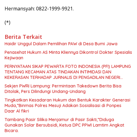
Hermansyah: 0822-1999-9921.
(*)
Berita Terkait
Haidir Unggul Dalam Pemilihan PAW di Desa Bumi Jawa
Penasehat Hukum AS Minta Kliennya Dikontrol Dokter Spesialis
Kejiwaan
PERNYATAAN SIKAP PEWARTA FOTO INDONESIA (PFI) LAMPUNG
TENTANG KECAMAN ATAS TINDAKAN INTIMIDASI DAN
KEKERASAN TERHADAP JURNALIS DI PENGADILAN NEGERI
TANJUNG KARANG.
Sekjen PWRI Lampung: Permintaan Takedown Berita Bisa
Ditolak, Pers Dilindungi Undang-Undang
Tingkatkan Kesadaran Hukum dan Bentuk Karakter Generasi
Muda,”Binmas Polres Mesuji Adakan Sosialisasi di Ponpes
Daar Al fikri
Tambang Pasir Silika Menjamur di Pasir Sakti,”Diduga
Gunakan Solar Bersubsidi, Ketua DPC PPWI Lamtim Angkat
Bicara.