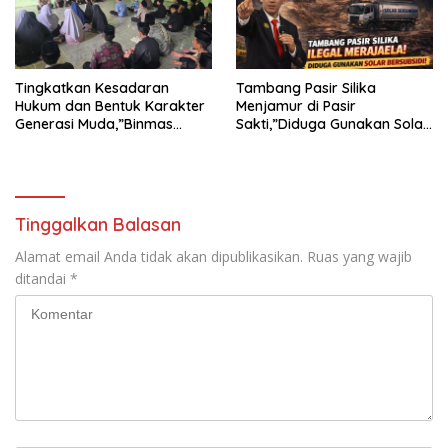
TANJUNG KARANG.
Tingkatkan Kesadaran
Tambang Pasir Silika
Hukum dan Bentuk Karakter
Menjamur di Pasir
Generasi Muda,”Binmas
Sakti,”Diduga Gunakan Solar
Polres Mesuji Adakan
Bersubsidi, Ketua DPC PPWI
Sosialisasi di Ponpes Daar Al
Lamtim Angkat Bicara.
fikri
Tinggalkan Balasan
Alamat email Anda tidak akan dipublikasikan.
Ruas yang wajib
ditandai
*