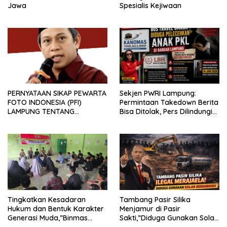
Jawa
Spesialis Kejiwaan
PERNYATAAN SIKAP PEWARTA
Sekjen PWRI Lampung:
FOTO INDONESIA (PFI)
Permintaan Takedown Berita
LAMPUNG TENTANG
Bisa Ditolak, Pers Dilindungi
KECAMAN ATAS TINDAKAN
Undang-Undang
INTIMIDASI DAN KEKERASAN
TERHADAP JURNALIS DI
PENGADILAN NEGERI
TANJUNG KARANG.
Tingkatkan Kesadaran
Tambang Pasir Silika
Hukum dan Bentuk Karakter
Menjamur di Pasir
Generasi Muda,”Binmas
Sakti,”Diduga Gunakan Solar