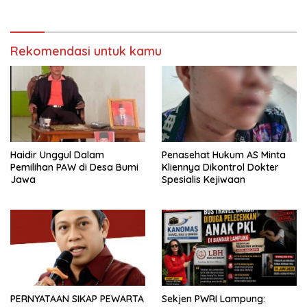
Polres Mesuji Adakan
Bersubsidi, Ketua DPC PPWI
Sosialisasi di Ponpes Daar Al
Lamtim Angkat Bicara.
fikri
Rekomendasi untuk kamu
Haidir Unggul Dalam
Penasehat Hukum AS Minta
Pemilihan PAW di Desa Bumi
Kliennya Dikontrol Dokter
Jawa
Spesialis Kejiwaan
PERNYATAAN SIKAP PEWARTA
Sekjen PWRI Lampung: