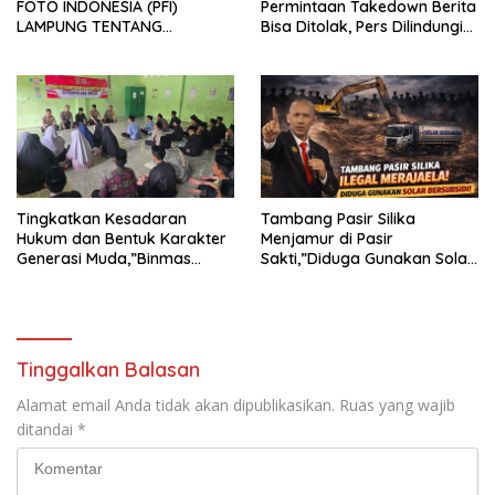
FOTO INDONESIA (PFI)
Permintaan Takedown Berita
LAMPUNG TENTANG
Bisa Ditolak, Pers Dilindungi
KECAMAN ATAS TINDAKAN
Undang-Undang
INTIMIDASI DAN KEKERASAN
TERHADAP JURNALIS DI
PENGADILAN NEGERI
TANJUNG KARANG.
Tingkatkan Kesadaran
Tambang Pasir Silika
Hukum dan Bentuk Karakter
Menjamur di Pasir
Generasi Muda,”Binmas
Sakti,”Diduga Gunakan Solar
Polres Mesuji Adakan
Bersubsidi, Ketua DPC PPWI
Sosialisasi di Ponpes Daar Al
Lamtim Angkat Bicara.
fikri
Tinggalkan Balasan
Alamat email Anda tidak akan dipublikasikan.
Ruas yang wajib
ditandai
*