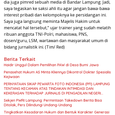
dia juga pimred sebuah media di Bandar Lampung. Jadi,
saya tegaskan ke saksi ahli itu agar jangan bawa-bawa
interest pribadi dan kelompoknya ke persidangan ini.
Saya juga langsung meminta Majelis Hakim untuk
mencatat hal tersebut,” ujar trainer yang sudah melatih
ribuan anggota TNI-Polri, mahasiswa, PNS,
dosen/guru, LSM, wartawan dan masyarakat umum di
bidang jurnalistik ini. (Tim/ Red)
Berita Terkait
Haidir Unggul Dalam Pemilihan PAW di Desa Bumi Jawa
Penasehat Hukum AS Minta Kliennya Dikontrol Dokter Spesialis
Kejiwaan
PERNYATAAN SIKAP PEWARTA FOTO INDONESIA (PFI) LAMPUNG
TENTANG KECAMAN ATAS TINDAKAN INTIMIDASI DAN
KEKERASAN TERHADAP JURNALIS DI PENGADILAN NEGERI
TANJUNG KARANG.
Sekjen PWRI Lampung: Permintaan Takedown Berita Bisa
Ditolak, Pers Dilindungi Undang-Undang
Tingkatkan Kesadaran Hukum dan Bentuk Karakter Generasi