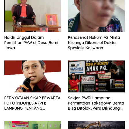
Haidir Unggul Dalam
Penasehat Hukum AS Minta
Pemilihan PAW di Desa Bumi
Kliennya Dikontrol Dokter
Jawa
Spesialis Kejiwaan
PERNYATAAN SIKAP PEWARTA
Sekjen PWRI Lampung:
FOTO INDONESIA (PFI)
Permintaan Takedown Berita
LAMPUNG TENTANG
Bisa Ditolak, Pers Dilindungi
KECAMAN ATAS TINDAKAN
Undang-Undang
INTIMIDASI DAN KEKERASAN
TERHADAP JURNALIS DI
PENGADILAN NEGERI