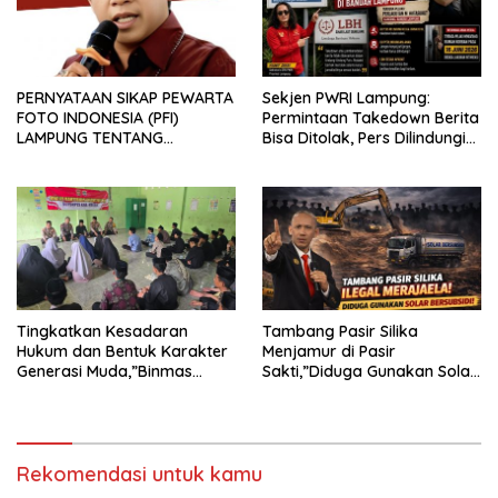
PERNYATAAN SIKAP PEWARTA
Sekjen PWRI Lampung:
FOTO INDONESIA (PFI)
Permintaan Takedown Berita
LAMPUNG TENTANG
Bisa Ditolak, Pers Dilindungi
KECAMAN ATAS TINDAKAN
Undang-Undang
INTIMIDASI DAN KEKERASAN
TERHADAP JURNALIS DI
PENGADILAN NEGERI
TANJUNG KARANG.
Tingkatkan Kesadaran
Tambang Pasir Silika
Hukum dan Bentuk Karakter
Menjamur di Pasir
Generasi Muda,”Binmas
Sakti,”Diduga Gunakan Solar
Polres Mesuji Adakan
Bersubsidi, Ketua DPC PPWI
Sosialisasi di Ponpes Daar Al
Lamtim Angkat Bicara.
fikri
Rekomendasi untuk kamu