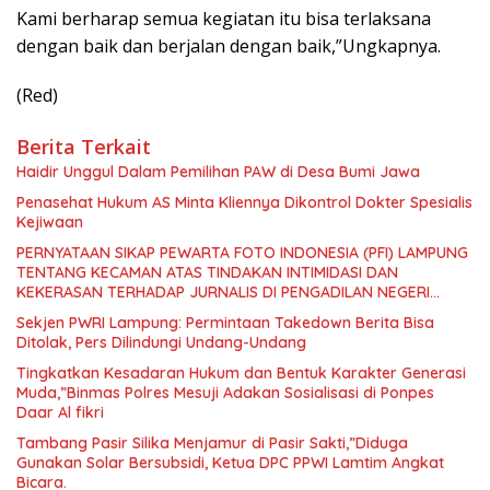
Kami berharap semua kegiatan itu bisa terlaksana
dengan baik dan berjalan dengan baik,”Ungkapnya.
(Red)
Berita Terkait
Haidir Unggul Dalam Pemilihan PAW di Desa Bumi Jawa
Penasehat Hukum AS Minta Kliennya Dikontrol Dokter Spesialis
Kejiwaan
PERNYATAAN SIKAP PEWARTA FOTO INDONESIA (PFI) LAMPUNG
TENTANG KECAMAN ATAS TINDAKAN INTIMIDASI DAN
KEKERASAN TERHADAP JURNALIS DI PENGADILAN NEGERI
TANJUNG KARANG.
Sekjen PWRI Lampung: Permintaan Takedown Berita Bisa
Ditolak, Pers Dilindungi Undang-Undang
Tingkatkan Kesadaran Hukum dan Bentuk Karakter Generasi
Muda,”Binmas Polres Mesuji Adakan Sosialisasi di Ponpes
Daar Al fikri
Tambang Pasir Silika Menjamur di Pasir Sakti,”Diduga
Gunakan Solar Bersubsidi, Ketua DPC PPWI Lamtim Angkat
Bicara.