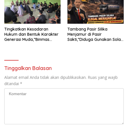
TANJUNG KARANG.
Tingkatkan Kesadaran
Tambang Pasir Silika
Hukum dan Bentuk Karakter
Menjamur di Pasir
Generasi Muda,”Binmas
Sakti,”Diduga Gunakan Solar
Polres Mesuji Adakan
Bersubsidi, Ketua DPC PPWI
Sosialisasi di Ponpes Daar Al
Lamtim Angkat Bicara.
fikri
Tinggalkan Balasan
Alamat email Anda tidak akan dipublikasikan.
Ruas yang wajib
ditandai
*