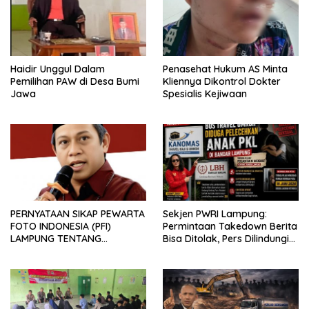
Haidir Unggul Dalam
Penasehat Hukum AS Minta
Pemilihan PAW di Desa Bumi
Kliennya Dikontrol Dokter
Jawa
Spesialis Kejiwaan
PERNYATAAN SIKAP PEWARTA
Sekjen PWRI Lampung:
FOTO INDONESIA (PFI)
Permintaan Takedown Berita
LAMPUNG TENTANG
Bisa Ditolak, Pers Dilindungi
KECAMAN ATAS TINDAKAN
Undang-Undang
INTIMIDASI DAN KEKERASAN
TERHADAP JURNALIS DI
PENGADILAN NEGERI
TANJUNG KARANG.