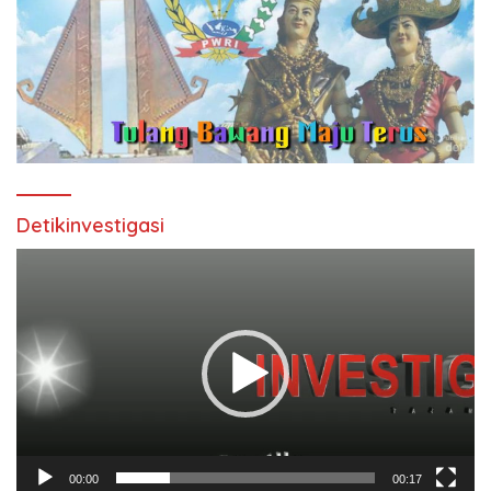
Detikinvestigasi
Pemutar
Video
00:00
00:17