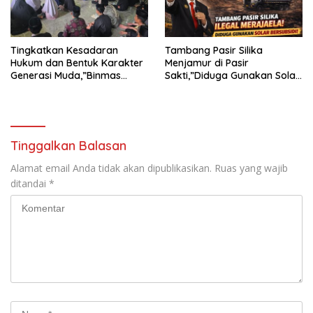
Tingkatkan Kesadaran
Tambang Pasir Silika
Hukum dan Bentuk Karakter
Menjamur di Pasir
Generasi Muda,”Binmas
Sakti,”Diduga Gunakan Solar
Polres Mesuji Adakan
Bersubsidi, Ketua DPC PPWI
Sosialisasi di Ponpes Daar Al
Lamtim Angkat Bicara.
fikri
Tinggalkan Balasan
Alamat email Anda tidak akan dipublikasikan.
Ruas yang wajib
ditandai
*