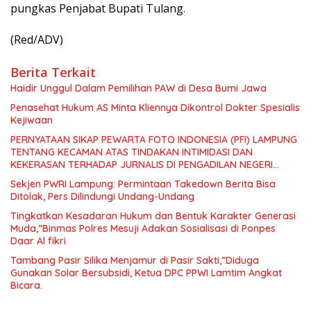
pungkas Penjabat Bupati Tulang.
(Red/ADV)
Berita Terkait
Haidir Unggul Dalam Pemilihan PAW di Desa Bumi Jawa
Penasehat Hukum AS Minta Kliennya Dikontrol Dokter Spesialis
Kejiwaan
PERNYATAAN SIKAP PEWARTA FOTO INDONESIA (PFI) LAMPUNG
TENTANG KECAMAN ATAS TINDAKAN INTIMIDASI DAN
KEKERASAN TERHADAP JURNALIS DI PENGADILAN NEGERI
TANJUNG KARANG.
Sekjen PWRI Lampung: Permintaan Takedown Berita Bisa
Ditolak, Pers Dilindungi Undang-Undang
Tingkatkan Kesadaran Hukum dan Bentuk Karakter Generasi
Muda,”Binmas Polres Mesuji Adakan Sosialisasi di Ponpes
Daar Al fikri
Tambang Pasir Silika Menjamur di Pasir Sakti,”Diduga
Gunakan Solar Bersubsidi, Ketua DPC PPWI Lamtim Angkat
Bicara.