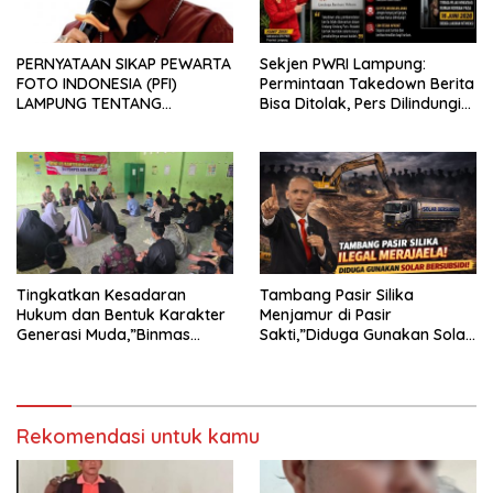
PERNYATAAN SIKAP PEWARTA
Sekjen PWRI Lampung:
FOTO INDONESIA (PFI)
Permintaan Takedown Berita
LAMPUNG TENTANG
Bisa Ditolak, Pers Dilindungi
KECAMAN ATAS TINDAKAN
Undang-Undang
INTIMIDASI DAN KEKERASAN
TERHADAP JURNALIS DI
PENGADILAN NEGERI
TANJUNG KARANG.
Tingkatkan Kesadaran
Tambang Pasir Silika
Hukum dan Bentuk Karakter
Menjamur di Pasir
Generasi Muda,”Binmas
Sakti,”Diduga Gunakan Solar
Polres Mesuji Adakan
Bersubsidi, Ketua DPC PPWI
Sosialisasi di Ponpes Daar Al
Lamtim Angkat Bicara.
fikri
Rekomendasi untuk kamu