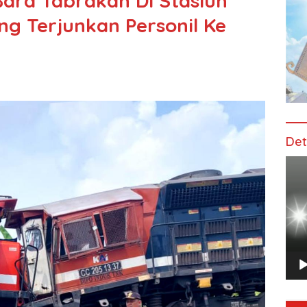
Bara Tabrakan Di Stasiun
g Terjunkan Personil Ke
Det
Pem
Vide