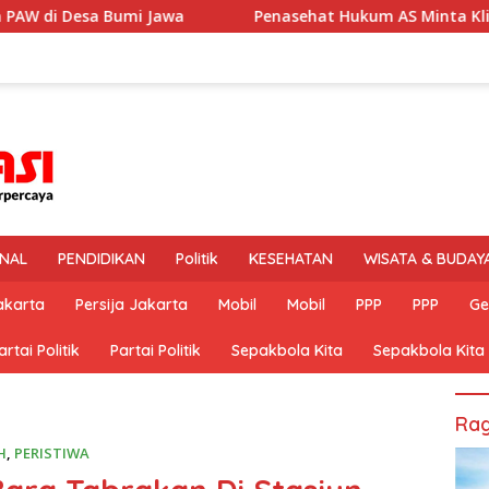
Penasehat Hukum AS Minta Kliennya Dikontrol Dokter Spesi
INAL
PENDIDIKAN
Politik
KESEHATAN
WISATA & BUDAY
akarta
Persija Jakarta
Mobil
Mobil
PPP
PPP
Ge
artai Politik
Partai Politik
Sepakbola Kita
Sepakbola Kita
Rag
H
,
PERISTIWA