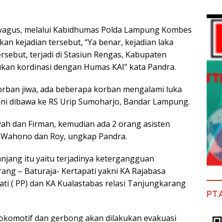
yagus, melalui Kabidhumas Polda Lampung Kombes
n kejadian tersebut, “Ya benar, kejadian laka
rsebut, terjadi di Stasiun Rengas, Kabupaten
kan kordinasi dengan Humas KAI” kata Pandra.
korban jiwa, ada beberapa korban mengalami luka
t ini dibawa ke RS Urip Sumoharjo, Bandar Lampung.
yah dan Firman, kemudian ada 2 orang asisten
n. Wahono dan Roy, ungkap Pandra.
jang itu yaitu terjadinya ketergangguan
rang – Baturaja- Kertapati yakni KA Rajabasa
ati ( PP) dan KA Kualastabas relasi Tanjungkarang
PT.
okomotif dan gerbong akan dilakukan evakuasi