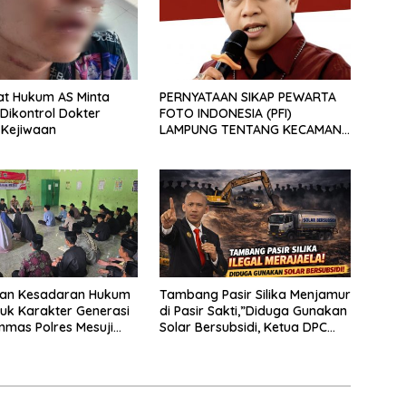
at Hukum AS Minta
PERNYATAAN SIKAP PEWARTA
 Dikontrol Dokter
FOTO INDONESIA (PFI)
s Kejiwaan
LAMPUNG TENTANG KECAMAN
ATAS TINDAKAN INTIMIDASI
DAN KEKERASAN TERHADAP
JURNALIS DI PENGADILAN
NEGERI TANJUNG KARANG.
kan Kesadaran Hukum
Tambang Pasir Silika Menjamur
uk Karakter Generasi
di Pasir Sakti,”Diduga Gunakan
nmas Polres Mesuji
Solar Bersubsidi, Ketua DPC
osialisasi di Ponpes
PPWI Lamtim Angkat Bicara.
ikri