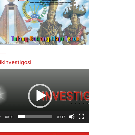
ikinvestigasi
utar
o
00:00
00:17