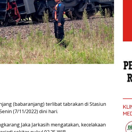
jang (babaranjang) terlibat tabrakan di Stasiun
KL
in (7/11/2022) dini hari.
ME
gkarang Jaka Jarkasih mengatakan, kecelakaan
erjadi sekitar pukul 02.25 WIB.