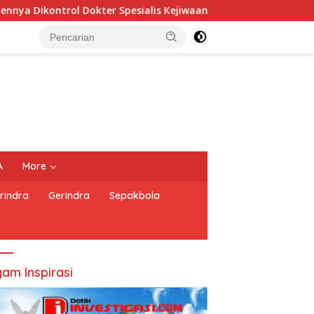
alis Kejiwaan
PERNYATAAN SIKAP PEWARTA FOTO INDON
A
More
rindra
Gerindra
Sepakbola
am Inspirasi