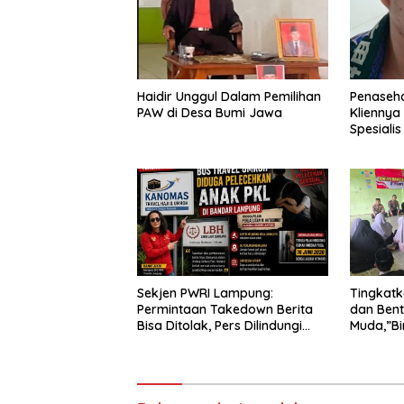
Haidir Unggul Dalam Pemilihan
Penaseh
PAW di Desa Bumi Jawa
Kliennya
Spesiali
Sekjen PWRI Lampung:
Tingkat
Permintaan Takedown Berita
dan Bent
Bisa Ditolak, Pers Dilindungi
Muda,”Bi
Undang-Undang
Adakan S
Daar Al f