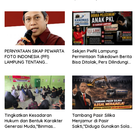
PERNYATAAN SIKAP PEWARTA
Sekjen PWRI Lampung:
FOTO INDONESIA (PFI)
Permintaan Takedown Berita
LAMPUNG TENTANG
Bisa Ditolak, Pers Dilindungi
KECAMAN ATAS TINDAKAN
Undang-Undang
INTIMIDASI DAN KEKERASAN
TERHADAP JURNALIS DI
PENGADILAN NEGERI
TANJUNG KARANG.
Tingkatkan Kesadaran
Tambang Pasir Silika
Hukum dan Bentuk Karakter
Menjamur di Pasir
Generasi Muda,”Binmas
Sakti,”Diduga Gunakan Solar
Polres Mesuji Adakan
Bersubsidi, Ketua DPC PPWI