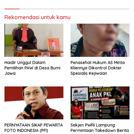
Sosialisasi di Ponpes Daar Al
Lamtim Angkat Bicara.
fikri
Rekomendasi untuk kamu
Haidir Unggul Dalam
Penasehat Hukum AS Minta
Pemilihan PAW di Desa Bumi
Kliennya Dikontrol Dokter
Jawa
Spesialis Kejiwaan
PERNYATAAN SIKAP PEWARTA
Sekjen PWRI Lampung:
FOTO INDONESIA (PFI)
Permintaan Takedown Berita