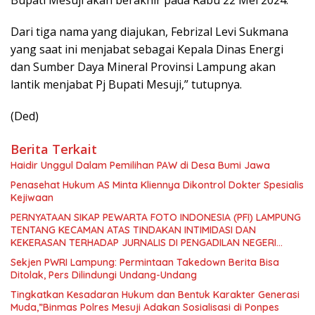
Bupati Mesuji akan berakhir pada Rabu 22 Mei 2024.
Dari tiga nama yang diajukan, Febrizal Levi Sukmana
yang saat ini menjabat sebagai Kepala Dinas Energi
dan Sumber Daya Mineral Provinsi Lampung akan
lantik menjabat Pj Bupati Mesuji,” tutupnya.
(Ded)
Berita Terkait
Haidir Unggul Dalam Pemilihan PAW di Desa Bumi Jawa
Penasehat Hukum AS Minta Kliennya Dikontrol Dokter Spesialis
Kejiwaan
PERNYATAAN SIKAP PEWARTA FOTO INDONESIA (PFI) LAMPUNG
TENTANG KECAMAN ATAS TINDAKAN INTIMIDASI DAN
KEKERASAN TERHADAP JURNALIS DI PENGADILAN NEGERI
TANJUNG KARANG.
Sekjen PWRI Lampung: Permintaan Takedown Berita Bisa
Ditolak, Pers Dilindungi Undang-Undang
Tingkatkan Kesadaran Hukum dan Bentuk Karakter Generasi
Muda,”Binmas Polres Mesuji Adakan Sosialisasi di Ponpes