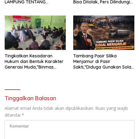
LAMPUNG TENTANG
Bisa Ditolak, Pers Dilindungi
KECAMAN ATAS TINDAKAN
Undang-Undang
INTIMIDASI DAN KEKERASAN
TERHADAP JURNALIS DI
PENGADILAN NEGERI
TANJUNG KARANG.
Tingkatkan Kesadaran
Tambang Pasir Silika
Hukum dan Bentuk Karakter
Menjamur di Pasir
Generasi Muda,”Binmas
Sakti,”Diduga Gunakan Solar
Polres Mesuji Adakan
Bersubsidi, Ketua DPC PPWI
Sosialisasi di Ponpes Daar Al
Lamtim Angkat Bicara.
fikri
Tinggalkan Balasan
Alamat email Anda tidak akan dipublikasikan.
Ruas yang wajib
ditandai
*