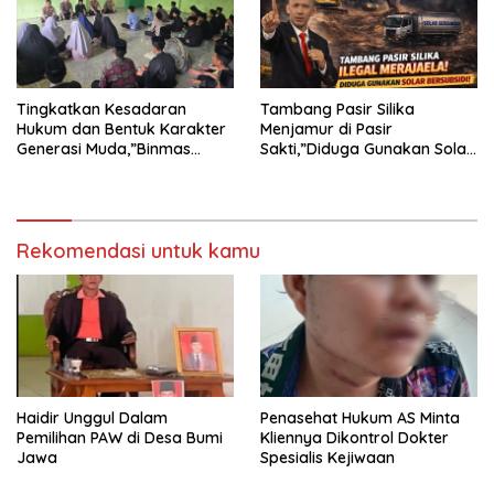
TANJUNG KARANG.
Tingkatkan Kesadaran
Tambang Pasir Silika
Hukum dan Bentuk Karakter
Menjamur di Pasir
Generasi Muda,”Binmas
Sakti,”Diduga Gunakan Solar
Polres Mesuji Adakan
Bersubsidi, Ketua DPC PPWI
Sosialisasi di Ponpes Daar Al
Lamtim Angkat Bicara.
fikri
Rekomendasi untuk kamu
Haidir Unggul Dalam
Penasehat Hukum AS Minta
Pemilihan PAW di Desa Bumi
Kliennya Dikontrol Dokter
Jawa
Spesialis Kejiwaan