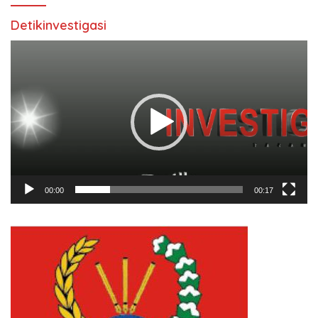
Detikinvestigasi
Pemutar
Video
00:00
00:17