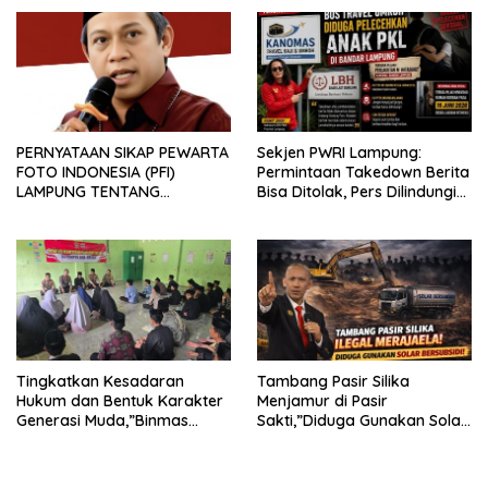
PERNYATAAN SIKAP PEWARTA
Sekjen PWRI Lampung:
FOTO INDONESIA (PFI)
Permintaan Takedown Berita
LAMPUNG TENTANG
Bisa Ditolak, Pers Dilindungi
KECAMAN ATAS TINDAKAN
Undang-Undang
INTIMIDASI DAN KEKERASAN
TERHADAP JURNALIS DI
PENGADILAN NEGERI
TANJUNG KARANG.
Tingkatkan Kesadaran
Tambang Pasir Silika
Hukum dan Bentuk Karakter
Menjamur di Pasir
Generasi Muda,”Binmas
Sakti,”Diduga Gunakan Solar
Polres Mesuji Adakan
Bersubsidi, Ketua DPC PPWI
Sosialisasi di Ponpes Daar Al
Lamtim Angkat Bicara.
fikri