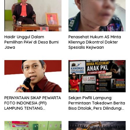
Haidir Unggul Dalam
Penasehat Hukum AS Minta
Pemilihan PAW di Desa Bumi
Kliennya Dikontrol Dokter
Jawa
Spesialis Kejiwaan
PERNYATAAN SIKAP PEWARTA
Sekjen PWRI Lampung:
FOTO INDONESIA (PFI)
Permintaan Takedown Berita
LAMPUNG TENTANG
Bisa Ditolak, Pers Dilindungi
KECAMAN ATAS TINDAKAN
Undang-Undang
INTIMIDASI DAN KEKERASAN
TERHADAP JURNALIS DI
PENGADILAN NEGERI