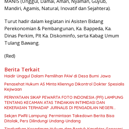
MANIS (Unggul, Damai, Aman, Nyaman, Guyub,
Mandiri, Agamis, Natural, Inovatif dan Sejahtera).
Turut hadir dalam kegiatan ini Asisten Bidang
Perekonomian & Pembangunan, Ka. Bappeda, Ka.
Dinas Perkim, Plt Ka. Diskominfo, serta Kabag Umum
Tulang Bawang.
(Red)
Berita Terkait
Haidir Unggul Dalam Pemilihan PAW di Desa Bumi Jawa
Penasehat Hukum AS Minta Kliennya Dikontrol Dokter Spesialis
Kejiwaan
PERNYATAAN SIKAP PEWARTA FOTO INDONESIA (PFI) LAMPUNG
TENTANG KECAMAN ATAS TINDAKAN INTIMIDASI DAN
KEKERASAN TERHADAP JURNALIS DI PENGADILAN NEGERI
TANJUNG KARANG.
Sekjen PWRI Lampung: Permintaan Takedown Berita Bisa
Ditolak, Pers Dilindungi Undang-Undang
Tingkatkan Kesadaran Hukum dan Bentuk Karakter Generasi