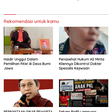
Polres Mesuji Adakan
Bersubsidi, Ketua DPC PPWI
Sosialisasi di Ponpes Daar Al
Lamtim Angkat Bicara.
fikri
Rekomendasi untuk kamu
Haidir Unggul Dalam
Penasehat Hukum AS Minta
Pemilihan PAW di Desa Bumi
Kliennya Dikontrol Dokter
Jawa
Spesialis Kejiwaan
PERNYATAAN SIKAP PEWARTA
Sekjen PWRI Lampung: