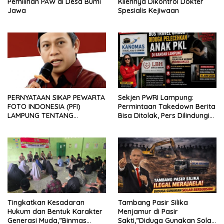
Pemilihan PAW di Desa Bumi
Kliennya Dikontrol Dokter
Jawa
Spesialis Kejiwaan
PERNYATAAN SIKAP PEWARTA
Sekjen PWRI Lampung:
FOTO INDONESIA (PFI)
Permintaan Takedown Berita
LAMPUNG TENTANG
Bisa Ditolak, Pers Dilindungi
KECAMAN ATAS TINDAKAN
Undang-Undang
INTIMIDASI DAN KEKERASAN
TERHADAP JURNALIS DI
PENGADILAN NEGERI
TANJUNG KARANG.
Tingkatkan Kesadaran
Tambang Pasir Silika
Hukum dan Bentuk Karakter
Menjamur di Pasir
Generasi Muda,”Binmas
Sakti,”Diduga Gunakan Solar