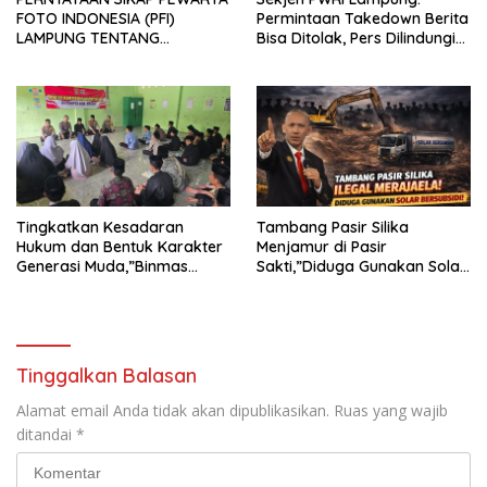
FOTO INDONESIA (PFI)
Permintaan Takedown Berita
LAMPUNG TENTANG
Bisa Ditolak, Pers Dilindungi
KECAMAN ATAS TINDAKAN
Undang-Undang
INTIMIDASI DAN KEKERASAN
TERHADAP JURNALIS DI
PENGADILAN NEGERI
TANJUNG KARANG.
Tingkatkan Kesadaran
Tambang Pasir Silika
Hukum dan Bentuk Karakter
Menjamur di Pasir
Generasi Muda,”Binmas
Sakti,”Diduga Gunakan Solar
Polres Mesuji Adakan
Bersubsidi, Ketua DPC PPWI
Sosialisasi di Ponpes Daar Al
Lamtim Angkat Bicara.
fikri
Tinggalkan Balasan
Alamat email Anda tidak akan dipublikasikan.
Ruas yang wajib
ditandai
*