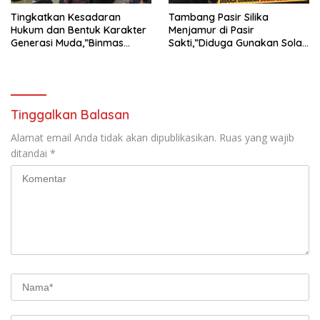
Tingkatkan Kesadaran
Tambang Pasir Silika
Hukum dan Bentuk Karakter
Menjamur di Pasir
Generasi Muda,”Binmas
Sakti,”Diduga Gunakan Solar
Polres Mesuji Adakan
Bersubsidi, Ketua DPC PPWI
Sosialisasi di Ponpes Daar Al
Lamtim Angkat Bicara.
fikri
Tinggalkan Balasan
Alamat email Anda tidak akan dipublikasikan.
Ruas yang wajib
ditandai
*