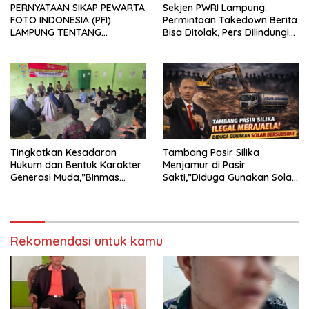
PERNYATAAN SIKAP PEWARTA
Sekjen PWRI Lampung:
FOTO INDONESIA (PFI)
Permintaan Takedown Berita
LAMPUNG TENTANG
Bisa Ditolak, Pers Dilindungi
KECAMAN ATAS TINDAKAN
Undang-Undang
INTIMIDASI DAN KEKERASAN
TERHADAP JURNALIS DI
PENGADILAN NEGERI
TANJUNG KARANG.
Tingkatkan Kesadaran
Tambang Pasir Silika
Hukum dan Bentuk Karakter
Menjamur di Pasir
Generasi Muda,”Binmas
Sakti,”Diduga Gunakan Solar
Polres Mesuji Adakan
Bersubsidi, Ketua DPC PPWI
Sosialisasi di Ponpes Daar Al
Lamtim Angkat Bicara.
fikri
Rekomendasi untuk kamu