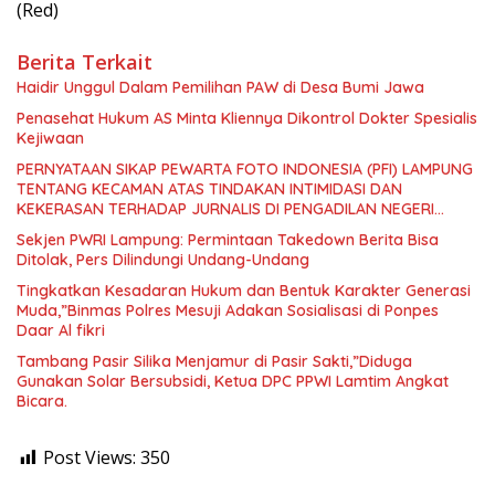
(Red)
Berita Terkait
Haidir Unggul Dalam Pemilihan PAW di Desa Bumi Jawa
Penasehat Hukum AS Minta Kliennya Dikontrol Dokter Spesialis
Kejiwaan
PERNYATAAN SIKAP PEWARTA FOTO INDONESIA (PFI) LAMPUNG
TENTANG KECAMAN ATAS TINDAKAN INTIMIDASI DAN
KEKERASAN TERHADAP JURNALIS DI PENGADILAN NEGERI
TANJUNG KARANG.
Sekjen PWRI Lampung: Permintaan Takedown Berita Bisa
Ditolak, Pers Dilindungi Undang-Undang
Tingkatkan Kesadaran Hukum dan Bentuk Karakter Generasi
Muda,”Binmas Polres Mesuji Adakan Sosialisasi di Ponpes
Daar Al fikri
Tambang Pasir Silika Menjamur di Pasir Sakti,”Diduga
Gunakan Solar Bersubsidi, Ketua DPC PPWI Lamtim Angkat
Bicara.
Post Views:
350