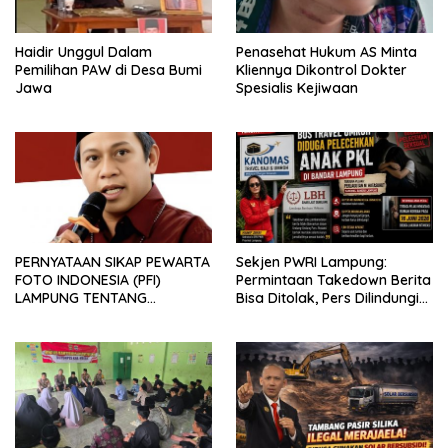
Haidir Unggul Dalam
Penasehat Hukum AS Minta
Pemilihan PAW di Desa Bumi
Kliennya Dikontrol Dokter
Jawa
Spesialis Kejiwaan
PERNYATAAN SIKAP PEWARTA
Sekjen PWRI Lampung:
FOTO INDONESIA (PFI)
Permintaan Takedown Berita
LAMPUNG TENTANG
Bisa Ditolak, Pers Dilindungi
KECAMAN ATAS TINDAKAN
Undang-Undang
INTIMIDASI DAN KEKERASAN
TERHADAP JURNALIS DI
PENGADILAN NEGERI
TANJUNG KARANG.