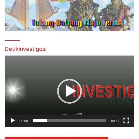
Detikinvestigasi
Pemutar
Video
00:00
00:17