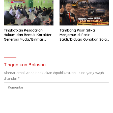
TERHADAP JURNALIS DI
PENGADILAN NEGERI
TANJUNG KARANG.
Tingkatkan Kesadaran
Tambang Pasir Silika
Hukum dan Bentuk Karakter
Menjamur di Pasir
Generasi Muda,”Binmas
Sakti,”Diduga Gunakan Solar
Polres Mesuji Adakan
Bersubsidi, Ketua DPC PPWI
Sosialisasi di Ponpes Daar Al
Lamtim Angkat Bicara.
fikri
Tinggalkan Balasan
Alamat email Anda tidak akan dipublikasikan.
Ruas yang wajib
ditandai
*