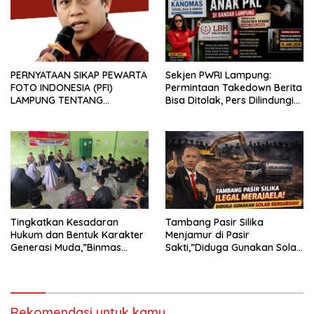
PERNYATAAN SIKAP PEWARTA
Sekjen PWRI Lampung:
FOTO INDONESIA (PFI)
Permintaan Takedown Berita
LAMPUNG TENTANG
Bisa Ditolak, Pers Dilindungi
KECAMAN ATAS TINDAKAN
Undang-Undang
INTIMIDASI DAN KEKERASAN
TERHADAP JURNALIS DI
PENGADILAN NEGERI
TANJUNG KARANG.
Tingkatkan Kesadaran
Tambang Pasir Silika
Hukum dan Bentuk Karakter
Menjamur di Pasir
Generasi Muda,”Binmas
Sakti,”Diduga Gunakan Solar
Polres Mesuji Adakan
Bersubsidi, Ketua DPC PPWI
Sosialisasi di Ponpes Daar Al
Lamtim Angkat Bicara.
fikri
Rekomendasi untuk kamu