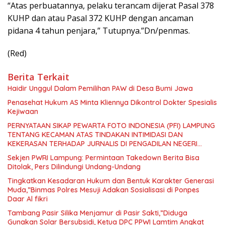
“Atas perbuatannya, pelaku terancam dijerat Pasal 378
KUHP dan atau Pasal 372 KUHP dengan ancaman
pidana 4 tahun penjara,” Tutupnya.”Dn/penmas.
(Red)
Berita Terkait
Haidir Unggul Dalam Pemilihan PAW di Desa Bumi Jawa
Penasehat Hukum AS Minta Kliennya Dikontrol Dokter Spesialis
Kejiwaan
PERNYATAAN SIKAP PEWARTA FOTO INDONESIA (PFI) LAMPUNG
TENTANG KECAMAN ATAS TINDAKAN INTIMIDASI DAN
KEKERASAN TERHADAP JURNALIS DI PENGADILAN NEGERI
TANJUNG KARANG.
Sekjen PWRI Lampung: Permintaan Takedown Berita Bisa
Ditolak, Pers Dilindungi Undang-Undang
Tingkatkan Kesadaran Hukum dan Bentuk Karakter Generasi
Muda,”Binmas Polres Mesuji Adakan Sosialisasi di Ponpes
Daar Al fikri
Tambang Pasir Silika Menjamur di Pasir Sakti,”Diduga
Gunakan Solar Bersubsidi, Ketua DPC PPWI Lamtim Angkat