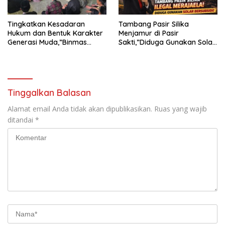
Tingkatkan Kesadaran
Tambang Pasir Silika
Hukum dan Bentuk Karakter
Menjamur di Pasir
Generasi Muda,”Binmas
Sakti,”Diduga Gunakan Solar
Polres Mesuji Adakan
Bersubsidi, Ketua DPC PPWI
Sosialisasi di Ponpes Daar Al
Lamtim Angkat Bicara.
fikri
Tinggalkan Balasan
Alamat email Anda tidak akan dipublikasikan.
Ruas yang wajib
ditandai
*