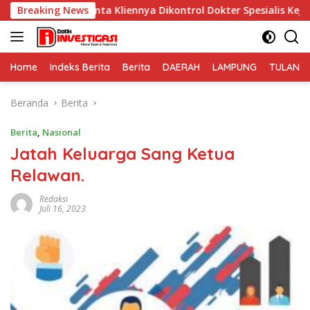
Langsung
nta Kliennya Dikontrol Dokter Spesialis Kejiwaan
Breaking News
PER
ke
konten
Home
Indeks Berita
Berita
DAERAH
LAMPUNG
TULANG
Beranda
Berita
Berita
,
Nasional
Jatah Keluarga Sang Ketua
Relawan.
Redaksi
Juli 16, 2023