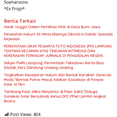
Soeharsono
*Ex Projo*
Berita Terkait
Haidir Unggul Dalam Pemilihan PAW di Desa Bumi Jawa
Penasehat Hukum AS Minta Kliennya Dikontrol Dokter Spesialis
Kejiwaan
PERNYATAAN SIKAP PEWARTA FOTO INDONESIA (PFI) LAMPUNG
TENTANG KECAMAN ATAS TINDAKAN INTIMIDASI DAN
KEKERASAN TERHADAP JURNALIS DI PENGADILAN NEGERI
TANJUNG KARANG.
Sekjen PWRI Lampung: Permintaan Takedown Berita Bisa
Ditolak, Pers Dilindungi Undang-Undang
Tingkatkan Kesadaran Hukum dan Bentuk Karakter Generasi
Muda,”Binmas Polres Mesuji Adakan Sosialisasi di Ponpes
Daar Al fikri
Tambang Pasir Silika Menjamur di Pasir Sakti,”Diduga
Gunakan Solar Bersubsidi, Ketua DPC PPWI Lamtim Angkat
Bicara.
Post Views:
404