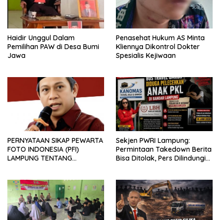
Haidir Unggul Dalam
Penasehat Hukum AS Minta
Pemilihan PAW di Desa Bumi
Kliennya Dikontrol Dokter
Jawa
Spesialis Kejiwaan
PERNYATAAN SIKAP PEWARTA
Sekjen PWRI Lampung:
FOTO INDONESIA (PFI)
Permintaan Takedown Berita
LAMPUNG TENTANG
Bisa Ditolak, Pers Dilindungi
KECAMAN ATAS TINDAKAN
Undang-Undang
INTIMIDASI DAN KEKERASAN
TERHADAP JURNALIS DI
PENGADILAN NEGERI
TANJUNG KARANG.