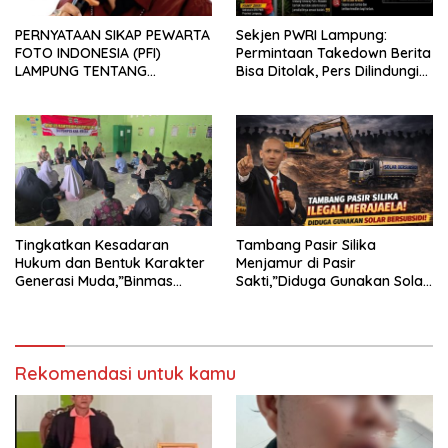
PERNYATAAN SIKAP PEWARTA
Sekjen PWRI Lampung:
FOTO INDONESIA (PFI)
Permintaan Takedown Berita
LAMPUNG TENTANG
Bisa Ditolak, Pers Dilindungi
KECAMAN ATAS TINDAKAN
Undang-Undang
INTIMIDASI DAN KEKERASAN
TERHADAP JURNALIS DI
PENGADILAN NEGERI
TANJUNG KARANG.
Tingkatkan Kesadaran
Tambang Pasir Silika
Hukum dan Bentuk Karakter
Menjamur di Pasir
Generasi Muda,”Binmas
Sakti,”Diduga Gunakan Solar
Polres Mesuji Adakan
Bersubsidi, Ketua DPC PPWI
Sosialisasi di Ponpes Daar Al
Lamtim Angkat Bicara.
fikri
Rekomendasi untuk kamu