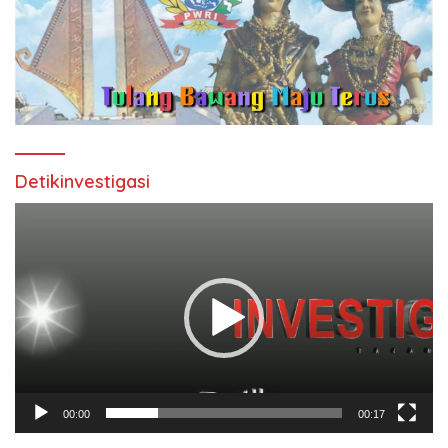
Detikinvestigasi
Pemutar
Video
00:00
00:17