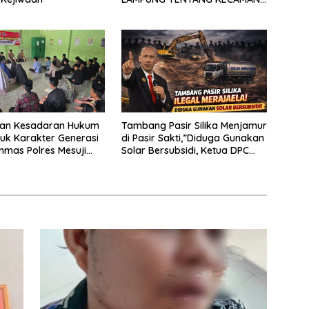
ATAS TINDAKAN INTIMIDASI
DAN KEKERASAN TERHADAP
JURNALIS DI PENGADILAN
NEGERI TANJUNG KARANG.
kan Kesadaran Hukum
Tambang Pasir Silika Menjamur
uk Karakter Generasi
di Pasir Sakti,”Diduga Gunakan
nmas Polres Mesuji
Solar Bersubsidi, Ketua DPC
osialisasi di Ponpes
PPWI Lamtim Angkat Bicara.
ikri