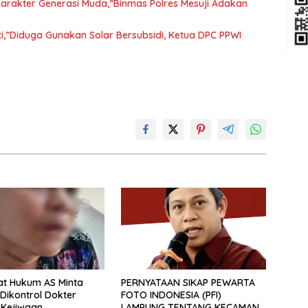
rakter Generasi Muda,”Binmas Polres Mesuji Adakan
ti,”Diduga Gunakan Solar Bersubsidi, Ketua DPC PPWI
at Hukum AS Minta
PERNYATAAN SIKAP PEWARTA
 Dikontrol Dokter
FOTO INDONESIA (PFI)
s Kejiwaan
LAMPUNG TENTANG KECAMAN