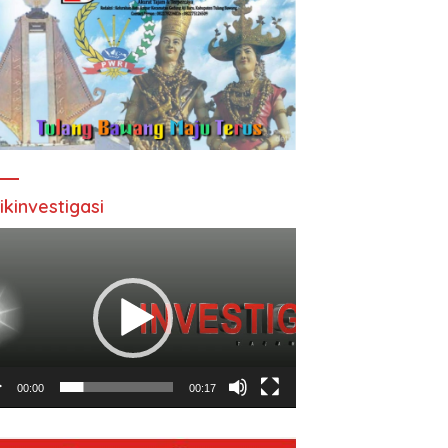
ikinvestigasi
utar
o
00:00
00:17