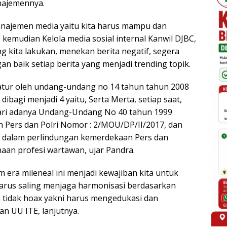
najemennya.
anajemen media yaitu kita harus mampu dan
kemudian Kelola media sosial internal Kanwil DJBC,
g kita lakukan, menekan berita negatif, segera
gan baik setiap berita yang menjadi trending topik.
atur oleh undang-undang no 14 tahun tahun 2008
dibagi menjadi 4 yaitu, Serta Merta, setiap saat,
sari adanya Undang-Undang No 40 tahun 1999
 Pers dan Polri Nomor : 2/MOU/DP/II/2017, dan
si dalam perlindungan kemerdekaan Pers dan
an profesi wartawan, ujar Pandra.
m era mileneal ini menjadi kewajiban kita untuk
arus saling menjaga harmonisasi berdasarkan
tidak hoax yakni harus mengedukasi dan
 UU ITE, lanjutnya.