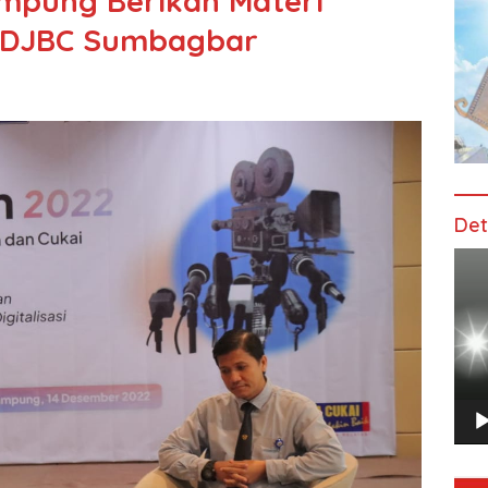
mpung Berikan Materi
l DJBC Sumbagbar
Det
Pem
Vide