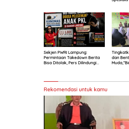
Sekjen PWRI Lampung:
Tingkat
Permintaan Takedown Berita
dan Bent
Bisa Ditolak, Pers Dilindungi
Muda,”Bi
Undang-Undang
Adakan S
Daar Al f
Rekomendasi untuk kamu