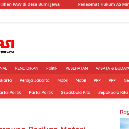
wa
Penasehat Hukum AS Minta Kliennya Dikontrol Dokter
INAL
PENDIDIKAN
Politik
KESEHATAN
WISATA & BUDAY
akarta
Persija Jakarta
Mobil
Mobil
PPP
PPP
Ge
artai Politik
Partai Politik
Sepakbola Kita
Sepakbola Kita
Rag