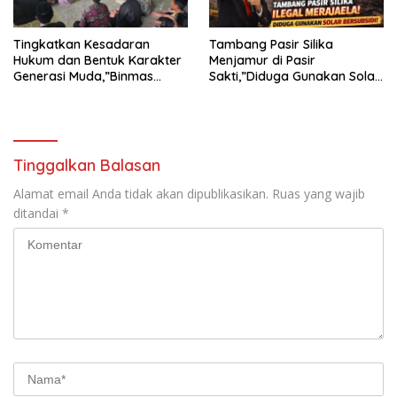
Tingkatkan Kesadaran
Tambang Pasir Silika
Hukum dan Bentuk Karakter
Menjamur di Pasir
Generasi Muda,”Binmas
Sakti,”Diduga Gunakan Solar
Polres Mesuji Adakan
Bersubsidi, Ketua DPC PPWI
Sosialisasi di Ponpes Daar Al
Lamtim Angkat Bicara.
fikri
Tinggalkan Balasan
Alamat email Anda tidak akan dipublikasikan.
Ruas yang wajib
ditandai
*