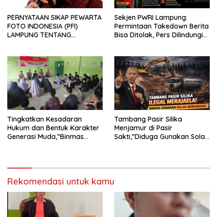
PERNYATAAN SIKAP PEWARTA
Sekjen PWRI Lampung:
FOTO INDONESIA (PFI)
Permintaan Takedown Berita
LAMPUNG TENTANG
Bisa Ditolak, Pers Dilindungi
KECAMAN ATAS TINDAKAN
Undang-Undang
INTIMIDASI DAN KEKERASAN
TERHADAP JURNALIS DI
PENGADILAN NEGERI
TANJUNG KARANG.
Tingkatkan Kesadaran
Tambang Pasir Silika
Hukum dan Bentuk Karakter
Menjamur di Pasir
Generasi Muda,”Binmas
Sakti,”Diduga Gunakan Solar
Polres Mesuji Adakan
Bersubsidi, Ketua DPC PPWI
Sosialisasi di Ponpes Daar Al
Lamtim Angkat Bicara.
fikri
Rekomendasi untuk kamu