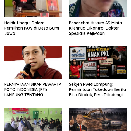
Haidir Unggul Dalam
Penasehat Hukum AS Minta
Pemilihan PAW di Desa Bumi
Kliennya Dikontrol Dokter
Jawa
Spesialis Kejiwaan
PERNYATAAN SIKAP PEWARTA
Sekjen PWRI Lampung:
FOTO INDONESIA (PFI)
Permintaan Takedown Berita
LAMPUNG TENTANG
Bisa Ditolak, Pers Dilindungi
KECAMAN ATAS TINDAKAN
Undang-Undang
INTIMIDASI DAN KEKERASAN
TERHADAP JURNALIS DI
PENGADILAN NEGERI
TANJUNG KARANG.