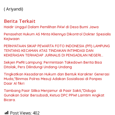
( Ariyandi)
Berita Terkait
Haidir Unggul Dalam Pemilihan PAW di Desa Bumi Jawa
Penasehat Hukum AS Minta Kliennya Dikontrol Dokter Spesialis
Kejiwaan
PERNYATAAN SIKAP PEWARTA FOTO INDONESIA (PFI) LAMPUNG
TENTANG KECAMAN ATAS TINDAKAN INTIMIDASI DAN
KEKERASAN TERHADAP JURNALIS DI PENGADILAN NEGERI
TANJUNG KARANG.
Sekjen PWRI Lampung: Permintaan Takedown Berita Bisa
Ditolak, Pers Dilindungi Undang-Undang
Tingkatkan Kesadaran Hukum dan Bentuk Karakter Generasi
Muda,”Binmas Polres Mesuji Adakan Sosialisasi di Ponpes
Daar Al fikri
Tambang Pasir Silika Menjamur di Pasir Sakti,”Diduga
Gunakan Solar Bersubsidi, Ketua DPC PPWI Lamtim Angkat
Bicara.
Post Views:
402