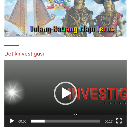
Detikinvestigasi
Pemutar
Video
00:00
00:17