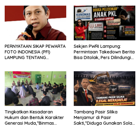
PERNYATAAN SIKAP PEWARTA
Sekjen PWRI Lampung:
FOTO INDONESIA (PFI)
Permintaan Takedown Berita
LAMPUNG TENTANG
Bisa Ditolak, Pers Dilindungi
KECAMAN ATAS TINDAKAN
Undang-Undang
INTIMIDASI DAN KEKERASAN
TERHADAP JURNALIS DI
PENGADILAN NEGERI
TANJUNG KARANG.
Tingkatkan Kesadaran
Tambang Pasir Silika
Hukum dan Bentuk Karakter
Menjamur di Pasir
Generasi Muda,”Binmas
Sakti,”Diduga Gunakan Solar
Polres Mesuji Adakan
Bersubsidi, Ketua DPC PPWI
Sosialisasi di Ponpes Daar Al
Lamtim Angkat Bicara.
fikri