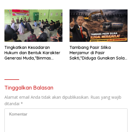
KECAMAN ATAS TINDAKAN
Undang-Undang
INTIMIDASI DAN KEKERASAN
TERHADAP JURNALIS DI
PENGADILAN NEGERI
TANJUNG KARANG.
Tingkatkan Kesadaran
Tambang Pasir Silika
Hukum dan Bentuk Karakter
Menjamur di Pasir
Generasi Muda,”Binmas
Sakti,”Diduga Gunakan Solar
Polres Mesuji Adakan
Bersubsidi, Ketua DPC PPWI
Sosialisasi di Ponpes Daar Al
Lamtim Angkat Bicara.
fikri
Tinggalkan Balasan
Alamat email Anda tidak akan dipublikasikan.
Ruas yang wajib
ditandai
*