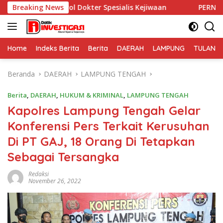
Langsung
 Dokter Spesialis Kejiwaan
Breaking News
PERNYATAAN SIKAP PEWART
ke
konten
Home
Indeks Berita
Berita
DAERAH
LAMPUNG
TULANG
Beranda
DAERAH
LAMPUNG TENGAH
Berita
,
DAERAH
,
HUKUM & KRIMINAL
,
LAMPUNG TENGAH
Kapolres Lampung Tengah Gelar
Konferensi Pers Terkait Kerusuhan
Di PT GAJ, 18 Orang Di Tetapkan
Sebagai Tersangka
Redaksi
November 26, 2022