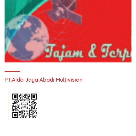
PT.Aldo Jaya Abadi Multivision