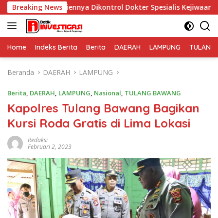
Langsung
iennya Dikontrol Dokter Spesialis Kejiwaan
Breaking News
PERNYATA
ke
konten
Home
Indeks Berita
Berita
DAERAH
LAMPUNG
TULANG
Beranda
DAERAH
LAMPUNG
Berita
,
DAERAH
,
LAMPUNG
,
Nasional
,
TULANG BAWANG
Kapolres Tulang Bawang Bagikan
Kursi Roda Gratis di Lima Lokasi
Redaksi
Februari 2, 2023