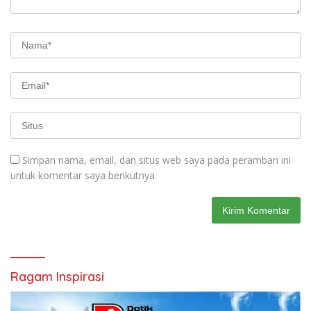
Simpan nama, email, dan situs web saya pada peramban ini
untuk komentar saya berikutnya.
Ragam Inspirasi