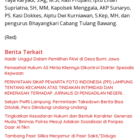
Yaya Karyadi, S.Ag, M.Si, Kasi Propam, Iptu Eman
Supriatna, SH, MM, Kapolsek Menggala, AKP Sunaryo,
PS. Kasi Dokkes, Aiptu Dwi Kurniawan, S.Kep, MH, dan
pengurus Bhayangkari Cabang Tulang Bawang.
(Red)
Berita Terkait
Haidir Unggul Dalam Pemilihan PAW di Desa Bumi Jawa
Penasehat Hukum AS Minta Kliennya Dikontrol Dokter Spesialis
Kejiwaan
PERNYATAAN SIKAP PEWARTA FOTO INDONESIA (PFI) LAMPUNG
TENTANG KECAMAN ATAS TINDAKAN INTIMIDASI DAN
KEKERASAN TERHADAP JURNALIS DI PENGADILAN NEGERI
TANJUNG KARANG.
Sekjen PWRI Lampung: Permintaan Takedown Berita Bisa
Ditolak, Pers Dilindungi Undang-Undang
Tingkatkan Kesadaran Hukum dan Bentuk Karakter Generasi
Muda,”Binmas Polres Mesuji Adakan Sosialisasi di Ponpes
Daar Al fikri
Tambang Pasir Silika Menjamur di Pasir Sakti,”Diduga