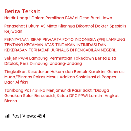
Berita Terkait
Haidir Unggul Dalam Pemilihan PAW di Desa Bumi Jawa
Penasehat Hukum AS Minta Kliennya Dikontrol Dokter Spesialis
Kejiwaan
PERNYATAAN SIKAP PEWARTA FOTO INDONESIA (PFI) LAMPUNG
TENTANG KECAMAN ATAS TINDAKAN INTIMIDASI DAN
KEKERASAN TERHADAP JURNALIS DI PENGADILAN NEGERI
TANJUNG KARANG.
Sekjen PWRI Lampung: Permintaan Takedown Berita Bisa
Ditolak, Pers Dilindungi Undang-Undang
Tingkatkan Kesadaran Hukum dan Bentuk Karakter Generasi
Muda,”Binmas Polres Mesuji Adakan Sosialisasi di Ponpes
Daar Al fikri
Tambang Pasir Silika Menjamur di Pasir Sakti,”Diduga
Gunakan Solar Bersubsidi, Ketua DPC PPWI Lamtim Angkat
Bicara.
Post Views:
454