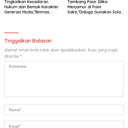
Tingkatkan Kesadaran
Tambang Pasir Silika
Hukum dan Bentuk Karakter
Menjamur di Pasir
Generasi Muda,”Binmas
Sakti,”Diduga Gunakan Solar
Polres Mesuji Adakan
Bersubsidi, Ketua DPC PPWI
Sosialisasi di Ponpes Daar Al
Lamtim Angkat Bicara.
fikri
Tinggalkan Balasan
Alamat email Anda tidak akan dipublikasikan.
Ruas yang wajib
ditandai
*