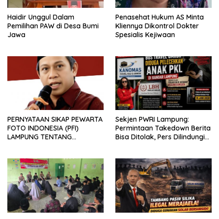
Haidir Unggul Dalam
Penasehat Hukum AS Minta
Pemilihan PAW di Desa Bumi
Kliennya Dikontrol Dokter
Jawa
Spesialis Kejiwaan
PERNYATAAN SIKAP PEWARTA
Sekjen PWRI Lampung:
FOTO INDONESIA (PFI)
Permintaan Takedown Berita
LAMPUNG TENTANG
Bisa Ditolak, Pers Dilindungi
KECAMAN ATAS TINDAKAN
Undang-Undang
INTIMIDASI DAN KEKERASAN
TERHADAP JURNALIS DI
PENGADILAN NEGERI
TANJUNG KARANG.