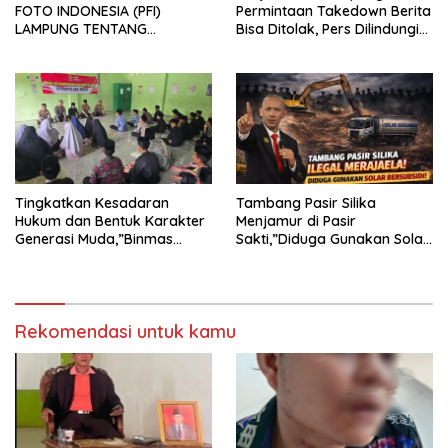
FOTO INDONESIA (PFI)
Permintaan Takedown Berita
LAMPUNG TENTANG
Bisa Ditolak, Pers Dilindungi
KECAMAN ATAS TINDAKAN
Undang-Undang
INTIMIDASI DAN KEKERASAN
TERHADAP JURNALIS DI
PENGADILAN NEGERI
TANJUNG KARANG.
Tingkatkan Kesadaran
Tambang Pasir Silika
Hukum dan Bentuk Karakter
Menjamur di Pasir
Generasi Muda,”Binmas
Sakti,”Diduga Gunakan Solar
Polres Mesuji Adakan
Bersubsidi, Ketua DPC PPWI
Sosialisasi di Ponpes Daar Al
Lamtim Angkat Bicara.
fikri
Rekomendasi untuk kamu