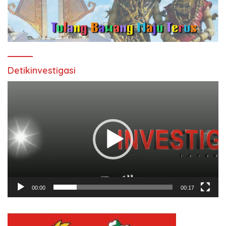
Detikinvestigasi
Pemutar
Video
00:00
00:17