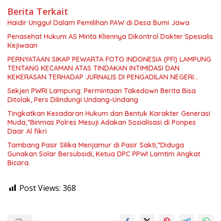
Berita Terkait
Haidir Unggul Dalam Pemilihan PAW di Desa Bumi Jawa
Penasehat Hukum AS Minta Kliennya Dikontrol Dokter Spesialis
Kejiwaan
PERNYATAAN SIKAP PEWARTA FOTO INDONESIA (PFI) LAMPUNG
TENTANG KECAMAN ATAS TINDAKAN INTIMIDASI DAN
KEKERASAN TERHADAP JURNALIS DI PENGADILAN NEGERI
TANJUNG KARANG.
Sekjen PWRI Lampung: Permintaan Takedown Berita Bisa
Ditolak, Pers Dilindungi Undang-Undang
Tingkatkan Kesadaran Hukum dan Bentuk Karakter Generasi
Muda,”Binmas Polres Mesuji Adakan Sosialisasi di Ponpes
Daar Al fikri
Tambang Pasir Silika Menjamur di Pasir Sakti,”Diduga
Gunakan Solar Bersubsidi, Ketua DPC PPWI Lamtim Angkat
Bicara.
Post Views:
368