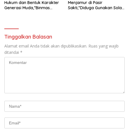
Hukum dan Bentuk Karakter
Menjamur di Pasir
Generasi Muda,”Binmas
Sakti,”Diduga Gunakan Solar
Polres Mesuji Adakan
Bersubsidi, Ketua DPC PPWI
Sosialisasi di Ponpes Daar Al
Lamtim Angkat Bicara.
fikri
Tinggalkan Balasan
Alamat email Anda tidak akan dipublikasikan.
Ruas yang wajib
ditandai
*