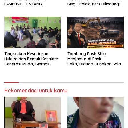
LAMPUNG TENTANG
Bisa Ditolak, Pers Dilindungi
KECAMAN ATAS TINDAKAN
Undang-Undang
INTIMIDASI DAN KEKERASAN
TERHADAP JURNALIS DI
PENGADILAN NEGERI
TANJUNG KARANG.
Tingkatkan Kesadaran
Tambang Pasir Silika
Hukum dan Bentuk Karakter
Menjamur di Pasir
Generasi Muda,”Binmas
Sakti,”Diduga Gunakan Solar
Polres Mesuji Adakan
Bersubsidi, Ketua DPC PPWI
Sosialisasi di Ponpes Daar Al
Lamtim Angkat Bicara.
fikri
Rekomendasi untuk kamu