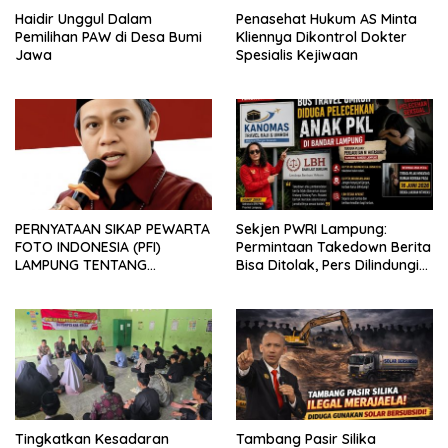
Haidir Unggul Dalam
Penasehat Hukum AS Minta
Pemilihan PAW di Desa Bumi
Kliennya Dikontrol Dokter
Jawa
Spesialis Kejiwaan
PERNYATAAN SIKAP PEWARTA
Sekjen PWRI Lampung:
FOTO INDONESIA (PFI)
Permintaan Takedown Berita
LAMPUNG TENTANG
Bisa Ditolak, Pers Dilindungi
KECAMAN ATAS TINDAKAN
Undang-Undang
INTIMIDASI DAN KEKERASAN
TERHADAP JURNALIS DI
PENGADILAN NEGERI
TANJUNG KARANG.
Tingkatkan Kesadaran
Tambang Pasir Silika