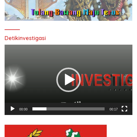
Detikinvestigasi
Pemutar
Video
00:00
00:17