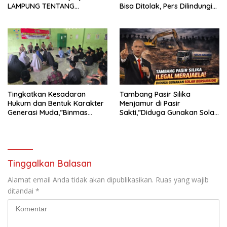
LAMPUNG TENTANG
Bisa Ditolak, Pers Dilindungi
KECAMAN ATAS TINDAKAN
Undang-Undang
INTIMIDASI DAN KEKERASAN
TERHADAP JURNALIS DI
PENGADILAN NEGERI
TANJUNG KARANG.
Tingkatkan Kesadaran
Tambang Pasir Silika
Hukum dan Bentuk Karakter
Menjamur di Pasir
Generasi Muda,”Binmas
Sakti,”Diduga Gunakan Solar
Polres Mesuji Adakan
Bersubsidi, Ketua DPC PPWI
Sosialisasi di Ponpes Daar Al
Lamtim Angkat Bicara.
fikri
Tinggalkan Balasan
Alamat email Anda tidak akan dipublikasikan.
Ruas yang wajib
ditandai
*