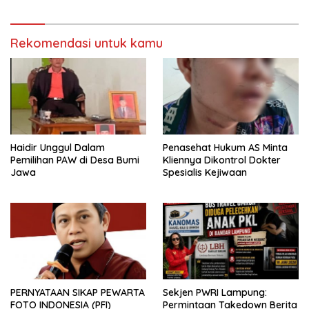
Sosialisasi di Ponpes Daar Al
Lamtim Angkat Bicara.
fikri
Rekomendasi untuk kamu
Haidir Unggul Dalam
Penasehat Hukum AS Minta
Pemilihan PAW di Desa Bumi
Kliennya Dikontrol Dokter
Jawa
Spesialis Kejiwaan
PERNYATAAN SIKAP PEWARTA
Sekjen PWRI Lampung:
FOTO INDONESIA (PFI)
Permintaan Takedown Berita