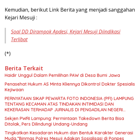
Kemudian, berikut Link Berita yang menjadi sanggahan
Kejari Mesuji :
Soal DD Dirampok Apdesi, Kejari Mesuji Diindikasi
Terlibat
(*)
Berita Terkait
Haidir Unggul Dalam Pemilihan PAW di Desa Bumi Jawa
Penasehat Hukum AS Minta Kliennya Dikontrol Dokter Spesialis
Kejiwaan
PERNYATAAN SIKAP PEWARTA FOTO INDONESIA (PFI) LAMPUNG
TENTANG KECAMAN ATAS TINDAKAN INTIMIDASI DAN
KEKERASAN TERHADAP JURNALIS DI PENGADILAN NEGERI
TANJUNG KARANG.
Sekjen PWRI Lampung: Permintaan Takedown Berita Bisa
Ditolak, Pers Dilindungi Undang-Undang
Tingkatkan Kesadaran Hukum dan Bentuk Karakter Generasi
Muda,”Binmas Polres Mesuji Adakan Sosialisasi di Ponpes