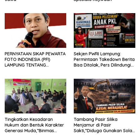
PERNYATAAN SIKAP PEWARTA
Sekjen PWRI Lampung:
FOTO INDONESIA (PFI)
Permintaan Takedown Berita
LAMPUNG TENTANG
Bisa Ditolak, Pers Dilindungi
KECAMAN ATAS TINDAKAN
Undang-Undang
INTIMIDASI DAN KEKERASAN
TERHADAP JURNALIS DI
PENGADILAN NEGERI
TANJUNG KARANG.
Tingkatkan Kesadaran
Tambang Pasir Silika
Hukum dan Bentuk Karakter
Menjamur di Pasir
Generasi Muda,”Binmas
Sakti,”Diduga Gunakan Solar
Polres Mesuji Adakan
Bersubsidi, Ketua DPC PPWI