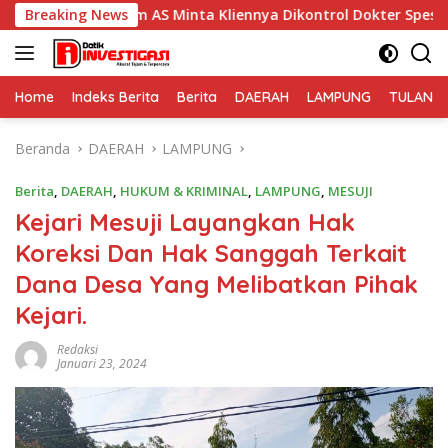
Langsung
 AS Minta Kliennya Dikontrol Dokter Spesialis Kejiwaan
Breaking News
ke
konten
Home
Indeks Berita
Berita
DAERAH
LAMPUNG
TULANG
Beranda
DAERAH
LAMPUNG
Berita
,
DAERAH
,
HUKUM & KRIMINAL
,
LAMPUNG
,
MESUJI
Kejari Mesuji Layangkan Hak
Koreksi Dan Hak Sanggah Terkait
Dana Desa Yang Melibatkan Pihak
Kejari.
Redaksi
Januari 23, 2024