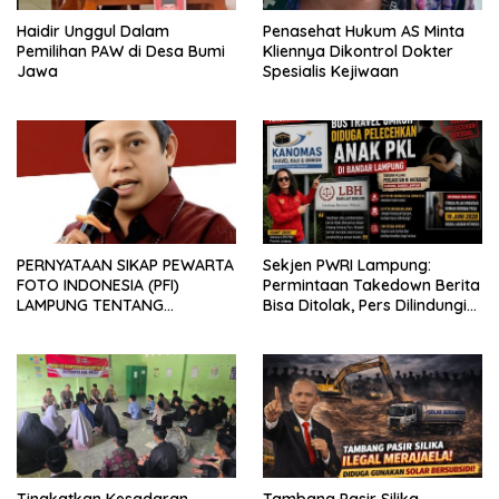
Haidir Unggul Dalam
Penasehat Hukum AS Minta
Pemilihan PAW di Desa Bumi
Kliennya Dikontrol Dokter
Jawa
Spesialis Kejiwaan
PERNYATAAN SIKAP PEWARTA
Sekjen PWRI Lampung:
FOTO INDONESIA (PFI)
Permintaan Takedown Berita
LAMPUNG TENTANG
Bisa Ditolak, Pers Dilindungi
KECAMAN ATAS TINDAKAN
Undang-Undang
INTIMIDASI DAN KEKERASAN
TERHADAP JURNALIS DI
PENGADILAN NEGERI
TANJUNG KARANG.
Tingkatkan Kesadaran
Tambang Pasir Silika