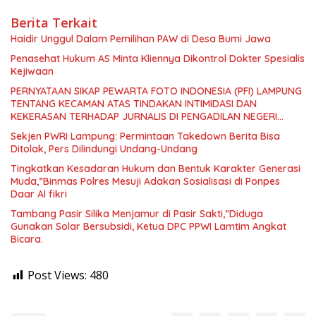
Berita Terkait
Haidir Unggul Dalam Pemilihan PAW di Desa Bumi Jawa
Penasehat Hukum AS Minta Kliennya Dikontrol Dokter Spesialis
Kejiwaan
PERNYATAAN SIKAP PEWARTA FOTO INDONESIA (PFI) LAMPUNG
TENTANG KECAMAN ATAS TINDAKAN INTIMIDASI DAN
KEKERASAN TERHADAP JURNALIS DI PENGADILAN NEGERI
TANJUNG KARANG.
Sekjen PWRI Lampung: Permintaan Takedown Berita Bisa
Ditolak, Pers Dilindungi Undang-Undang
Tingkatkan Kesadaran Hukum dan Bentuk Karakter Generasi
Muda,”Binmas Polres Mesuji Adakan Sosialisasi di Ponpes
Daar Al fikri
Tambang Pasir Silika Menjamur di Pasir Sakti,”Diduga
Gunakan Solar Bersubsidi, Ketua DPC PPWI Lamtim Angkat
Bicara.
Post Views:
480