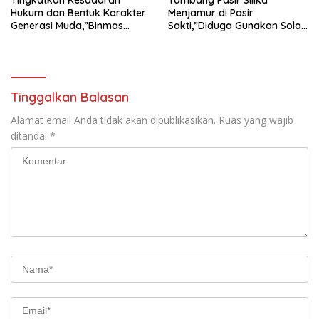
Hukum dan Bentuk Karakter
Menjamur di Pasir
Generasi Muda,”Binmas
Sakti,”Diduga Gunakan Solar
Polres Mesuji Adakan
Bersubsidi, Ketua DPC PPWI
Sosialisasi di Ponpes Daar Al
Lamtim Angkat Bicara.
fikri
Tinggalkan Balasan
Alamat email Anda tidak akan dipublikasikan.
Ruas yang wajib
ditandai
*