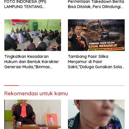
FOTO INDONESIA (PFI)
Permintaan Takedown Berita
LAMPUNG TENTANG
Bisa Ditolak, Pers Dilindungi
KECAMAN ATAS TINDAKAN
Undang-Undang
INTIMIDASI DAN KEKERASAN
TERHADAP JURNALIS DI
PENGADILAN NEGERI
TANJUNG KARANG.
Tingkatkan Kesadaran
Tambang Pasir Silika
Hukum dan Bentuk Karakter
Menjamur di Pasir
Generasi Muda,”Binmas
Sakti,”Diduga Gunakan Solar
Polres Mesuji Adakan
Bersubsidi, Ketua DPC PPWI
Sosialisasi di Ponpes Daar Al
Lamtim Angkat Bicara.
fikri
Rekomendasi untuk kamu