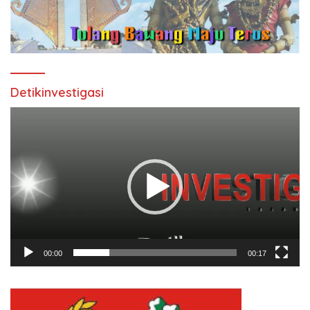
Detikinvestigasi
Pemutar
Video
00:00
00:17