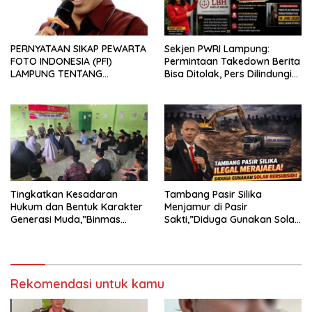
PERNYATAAN SIKAP PEWARTA
Sekjen PWRI Lampung:
FOTO INDONESIA (PFI)
Permintaan Takedown Berita
LAMPUNG TENTANG
Bisa Ditolak, Pers Dilindungi
KECAMAN ATAS TINDAKAN
Undang-Undang
INTIMIDASI DAN KEKERASAN
TERHADAP JURNALIS DI
PENGADILAN NEGERI
TANJUNG KARANG.
Tingkatkan Kesadaran
Tambang Pasir Silika
Hukum dan Bentuk Karakter
Menjamur di Pasir
Generasi Muda,”Binmas
Sakti,”Diduga Gunakan Solar
Polres Mesuji Adakan
Bersubsidi, Ketua DPC PPWI
Sosialisasi di Ponpes Daar Al
Lamtim Angkat Bicara.
fikri
Rekomendasi untuk kamu