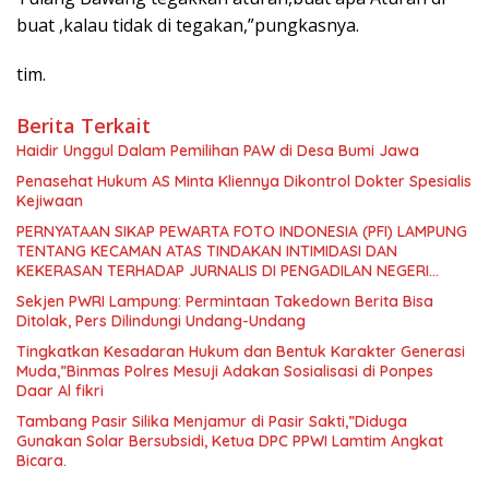
buat ,kalau tidak di tegakan,”pungkasnya.
tim.
Berita Terkait
Haidir Unggul Dalam Pemilihan PAW di Desa Bumi Jawa
Penasehat Hukum AS Minta Kliennya Dikontrol Dokter Spesialis
Kejiwaan
PERNYATAAN SIKAP PEWARTA FOTO INDONESIA (PFI) LAMPUNG
TENTANG KECAMAN ATAS TINDAKAN INTIMIDASI DAN
KEKERASAN TERHADAP JURNALIS DI PENGADILAN NEGERI
TANJUNG KARANG.
Sekjen PWRI Lampung: Permintaan Takedown Berita Bisa
Ditolak, Pers Dilindungi Undang-Undang
Tingkatkan Kesadaran Hukum dan Bentuk Karakter Generasi
Muda,”Binmas Polres Mesuji Adakan Sosialisasi di Ponpes
Daar Al fikri
Tambang Pasir Silika Menjamur di Pasir Sakti,”Diduga
Gunakan Solar Bersubsidi, Ketua DPC PPWI Lamtim Angkat
Bicara.