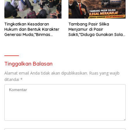
Tingkatkan Kesadaran
Tambang Pasir Silika
Hukum dan Bentuk Karakter
Menjamur di Pasir
Generasi Muda,”Binmas
Sakti,”Diduga Gunakan Solar
Polres Mesuji Adakan
Bersubsidi, Ketua DPC PPWI
Sosialisasi di Ponpes Daar Al
Lamtim Angkat Bicara.
fikri
Tinggalkan Balasan
Alamat email Anda tidak akan dipublikasikan.
Ruas yang wajib
ditandai
*