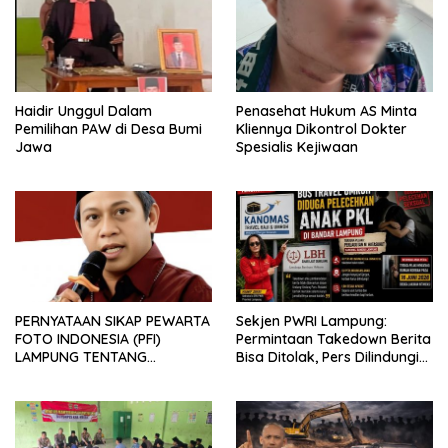
Haidir Unggul Dalam
Penasehat Hukum AS Minta
Pemilihan PAW di Desa Bumi
Kliennya Dikontrol Dokter
Jawa
Spesialis Kejiwaan
PERNYATAAN SIKAP PEWARTA
Sekjen PWRI Lampung:
FOTO INDONESIA (PFI)
Permintaan Takedown Berita
LAMPUNG TENTANG
Bisa Ditolak, Pers Dilindungi
KECAMAN ATAS TINDAKAN
Undang-Undang
INTIMIDASI DAN KEKERASAN
TERHADAP JURNALIS DI
PENGADILAN NEGERI
TANJUNG KARANG.