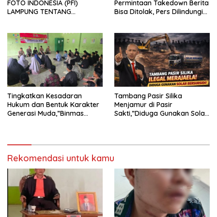
FOTO INDONESIA (PFI)
Permintaan Takedown Berita
LAMPUNG TENTANG
Bisa Ditolak, Pers Dilindungi
KECAMAN ATAS TINDAKAN
Undang-Undang
INTIMIDASI DAN KEKERASAN
TERHADAP JURNALIS DI
PENGADILAN NEGERI
TANJUNG KARANG.
Tingkatkan Kesadaran
Tambang Pasir Silika
Hukum dan Bentuk Karakter
Menjamur di Pasir
Generasi Muda,”Binmas
Sakti,”Diduga Gunakan Solar
Polres Mesuji Adakan
Bersubsidi, Ketua DPC PPWI
Sosialisasi di Ponpes Daar Al
Lamtim Angkat Bicara.
fikri
Rekomendasi untuk kamu