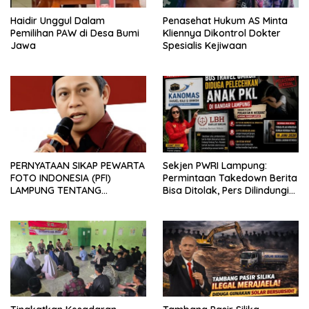
Haidir Unggul Dalam
Penasehat Hukum AS Minta
Pemilihan PAW di Desa Bumi
Kliennya Dikontrol Dokter
Jawa
Spesialis Kejiwaan
PERNYATAAN SIKAP PEWARTA
Sekjen PWRI Lampung:
FOTO INDONESIA (PFI)
Permintaan Takedown Berita
LAMPUNG TENTANG
Bisa Ditolak, Pers Dilindungi
KECAMAN ATAS TINDAKAN
Undang-Undang
INTIMIDASI DAN KEKERASAN
TERHADAP JURNALIS DI
PENGADILAN NEGERI
TANJUNG KARANG.