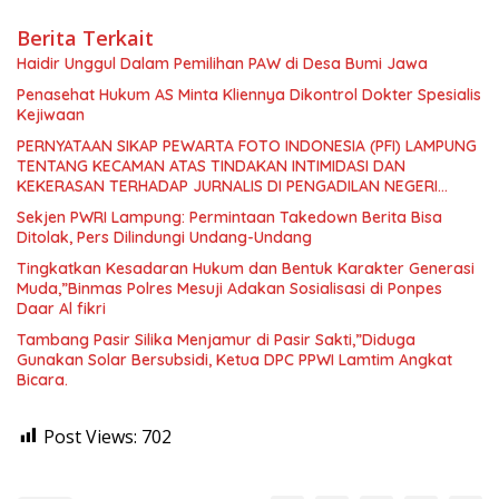
Berita Terkait
Haidir Unggul Dalam Pemilihan PAW di Desa Bumi Jawa
Penasehat Hukum AS Minta Kliennya Dikontrol Dokter Spesialis
Kejiwaan
PERNYATAAN SIKAP PEWARTA FOTO INDONESIA (PFI) LAMPUNG
TENTANG KECAMAN ATAS TINDAKAN INTIMIDASI DAN
KEKERASAN TERHADAP JURNALIS DI PENGADILAN NEGERI
TANJUNG KARANG.
Sekjen PWRI Lampung: Permintaan Takedown Berita Bisa
Ditolak, Pers Dilindungi Undang-Undang
Tingkatkan Kesadaran Hukum dan Bentuk Karakter Generasi
Muda,”Binmas Polres Mesuji Adakan Sosialisasi di Ponpes
Daar Al fikri
Tambang Pasir Silika Menjamur di Pasir Sakti,”Diduga
Gunakan Solar Bersubsidi, Ketua DPC PPWI Lamtim Angkat
Bicara.
Post Views:
702