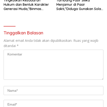
Tingkatkan Kesadaran
Tambang Pasir Silika
Hukum dan Bentuk Karakter
Menjamur di Pasir
Generasi Muda,”Binmas
Sakti,”Diduga Gunakan Solar
Polres Mesuji Adakan
Bersubsidi, Ketua DPC PPWI
Sosialisasi di Ponpes Daar Al
Lamtim Angkat Bicara.
fikri
Tinggalkan Balasan
Alamat email Anda tidak akan dipublikasikan.
Ruas yang wajib
ditandai
*