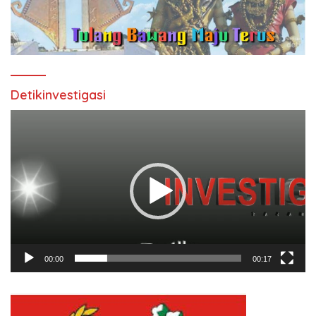
Detikinvestigasi
Pemutar
Video
00:00
00:17