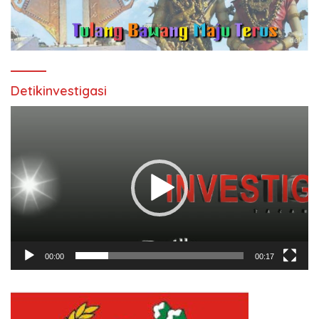
Detikinvestigasi
Pemutar
Video
00:00
00:17