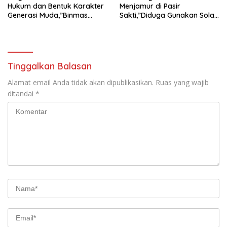
Hukum dan Bentuk Karakter
Menjamur di Pasir
Generasi Muda,”Binmas
Sakti,”Diduga Gunakan Solar
Polres Mesuji Adakan
Bersubsidi, Ketua DPC PPWI
Sosialisasi di Ponpes Daar Al
Lamtim Angkat Bicara.
fikri
Tinggalkan Balasan
Alamat email Anda tidak akan dipublikasikan.
Ruas yang wajib
ditandai
*