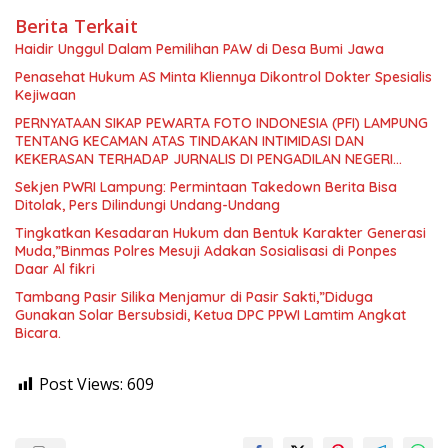
Berita Terkait
Haidir Unggul Dalam Pemilihan PAW di Desa Bumi Jawa
Penasehat Hukum AS Minta Kliennya Dikontrol Dokter Spesialis
Kejiwaan
PERNYATAAN SIKAP PEWARTA FOTO INDONESIA (PFI) LAMPUNG
TENTANG KECAMAN ATAS TINDAKAN INTIMIDASI DAN
KEKERASAN TERHADAP JURNALIS DI PENGADILAN NEGERI
TANJUNG KARANG.
Sekjen PWRI Lampung: Permintaan Takedown Berita Bisa
Ditolak, Pers Dilindungi Undang-Undang
Tingkatkan Kesadaran Hukum dan Bentuk Karakter Generasi
Muda,”Binmas Polres Mesuji Adakan Sosialisasi di Ponpes
Daar Al fikri
Tambang Pasir Silika Menjamur di Pasir Sakti,”Diduga
Gunakan Solar Bersubsidi, Ketua DPC PPWI Lamtim Angkat
Bicara.
Post Views:
609