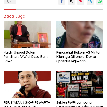
Baca Juga
Haidir Unggul Dalam
Penasehat Hukum AS Minta
Pemilihan PAW di Desa Bumi
Kliennya Dikontrol Dokter
Jawa
Spesialis Kejiwaan
PERNYATAAN SIKAP PEWARTA
Sekjen PWRI Lampung:
FOTO INDONESIA (PFI)
Permintaan Takedown Berita