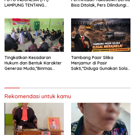
LAMPUNG TENTANG
Bisa Ditolak, Pers Dilindungi
KECAMAN ATAS TINDAKAN
Undang-Undang
INTIMIDASI DAN KEKERASAN
TERHADAP JURNALIS DI
PENGADILAN NEGERI
TANJUNG KARANG.
Tingkatkan Kesadaran
Tambang Pasir Silika
Hukum dan Bentuk Karakter
Menjamur di Pasir
Generasi Muda,”Binmas
Sakti,”Diduga Gunakan Solar
Polres Mesuji Adakan
Bersubsidi, Ketua DPC PPWI
Sosialisasi di Ponpes Daar Al
Lamtim Angkat Bicara.
fikri
Rekomendasi untuk kamu