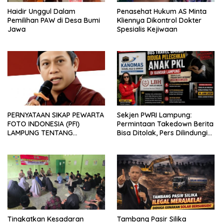
Haidir Unggul Dalam
Penasehat Hukum AS Minta
Pemilihan PAW di Desa Bumi
Kliennya Dikontrol Dokter
Jawa
Spesialis Kejiwaan
PERNYATAAN SIKAP PEWARTA
Sekjen PWRI Lampung:
FOTO INDONESIA (PFI)
Permintaan Takedown Berita
LAMPUNG TENTANG
Bisa Ditolak, Pers Dilindungi
KECAMAN ATAS TINDAKAN
Undang-Undang
INTIMIDASI DAN KEKERASAN
TERHADAP JURNALIS DI
PENGADILAN NEGERI
TANJUNG KARANG.
Tingkatkan Kesadaran
Tambang Pasir Silika