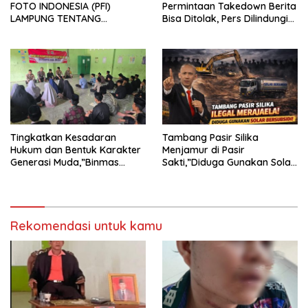
FOTO INDONESIA (PFI)
Permintaan Takedown Berita
LAMPUNG TENTANG
Bisa Ditolak, Pers Dilindungi
KECAMAN ATAS TINDAKAN
Undang-Undang
INTIMIDASI DAN KEKERASAN
TERHADAP JURNALIS DI
PENGADILAN NEGERI
TANJUNG KARANG.
Tingkatkan Kesadaran
Tambang Pasir Silika
Hukum dan Bentuk Karakter
Menjamur di Pasir
Generasi Muda,”Binmas
Sakti,”Diduga Gunakan Solar
Polres Mesuji Adakan
Bersubsidi, Ketua DPC PPWI
Sosialisasi di Ponpes Daar Al
Lamtim Angkat Bicara.
fikri
Rekomendasi untuk kamu