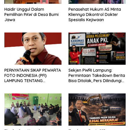
Haidir Unggul Dalam
Penasehat Hukum AS Minta
Pemilihan PAW di Desa Bumi
Kliennya Dikontrol Dokter
Jawa
Spesialis Kejiwaan
PERNYATAAN SIKAP PEWARTA
Sekjen PWRI Lampung:
FOTO INDONESIA (PFI)
Permintaan Takedown Berita
LAMPUNG TENTANG
Bisa Ditolak, Pers Dilindungi
KECAMAN ATAS TINDAKAN
Undang-Undang
INTIMIDASI DAN KEKERASAN
TERHADAP JURNALIS DI
PENGADILAN NEGERI
TANJUNG KARANG.