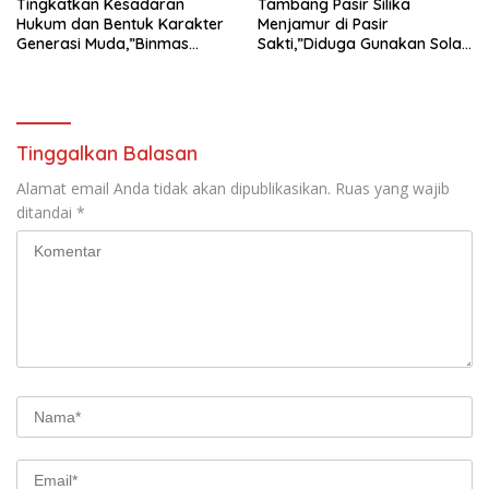
Tingkatkan Kesadaran
Tambang Pasir Silika
Hukum dan Bentuk Karakter
Menjamur di Pasir
Generasi Muda,”Binmas
Sakti,”Diduga Gunakan Solar
Polres Mesuji Adakan
Bersubsidi, Ketua DPC PPWI
Sosialisasi di Ponpes Daar Al
Lamtim Angkat Bicara.
fikri
Tinggalkan Balasan
Alamat email Anda tidak akan dipublikasikan.
Ruas yang wajib
ditandai
*