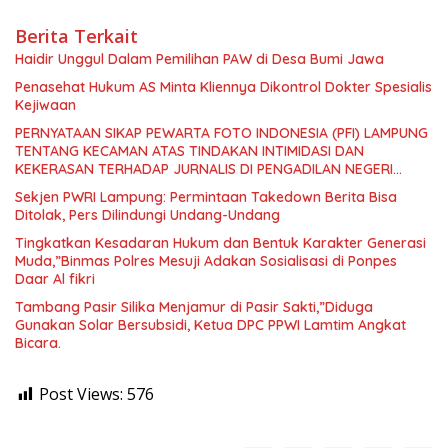
Berita Terkait
Haidir Unggul Dalam Pemilihan PAW di Desa Bumi Jawa
Penasehat Hukum AS Minta Kliennya Dikontrol Dokter Spesialis
Kejiwaan
PERNYATAAN SIKAP PEWARTA FOTO INDONESIA (PFI) LAMPUNG
TENTANG KECAMAN ATAS TINDAKAN INTIMIDASI DAN
KEKERASAN TERHADAP JURNALIS DI PENGADILAN NEGERI
TANJUNG KARANG.
Sekjen PWRI Lampung: Permintaan Takedown Berita Bisa
Ditolak, Pers Dilindungi Undang-Undang
Tingkatkan Kesadaran Hukum dan Bentuk Karakter Generasi
Muda,”Binmas Polres Mesuji Adakan Sosialisasi di Ponpes
Daar Al fikri
Tambang Pasir Silika Menjamur di Pasir Sakti,”Diduga
Gunakan Solar Bersubsidi, Ketua DPC PPWI Lamtim Angkat
Bicara.
Post Views:
576