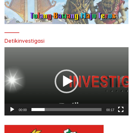
Detikinvestigasi
Pemutar
Video
00:00
00:17