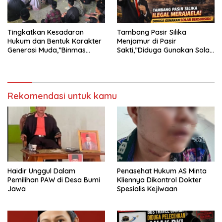
Tingkatkan Kesadaran
Tambang Pasir Silika
Hukum dan Bentuk Karakter
Menjamur di Pasir
Generasi Muda,”Binmas
Sakti,”Diduga Gunakan Solar
Polres Mesuji Adakan
Bersubsidi, Ketua DPC PPWI
Sosialisasi di Ponpes Daar Al
Lamtim Angkat Bicara.
fikri
Rekomendasi untuk kamu
Haidir Unggul Dalam
Penasehat Hukum AS Minta
Pemilihan PAW di Desa Bumi
Kliennya Dikontrol Dokter
Jawa
Spesialis Kejiwaan