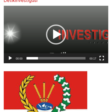
Detikinvestigasi
Pemutar
Video
00:00
00:17