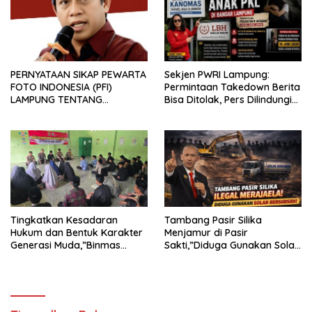
PERNYATAAN SIKAP PEWARTA
Sekjen PWRI Lampung:
FOTO INDONESIA (PFI)
Permintaan Takedown Berita
LAMPUNG TENTANG
Bisa Ditolak, Pers Dilindungi
KECAMAN ATAS TINDAKAN
Undang-Undang
INTIMIDASI DAN KEKERASAN
TERHADAP JURNALIS DI
PENGADILAN NEGERI
TANJUNG KARANG.
Tingkatkan Kesadaran
Tambang Pasir Silika
Hukum dan Bentuk Karakter
Menjamur di Pasir
Generasi Muda,”Binmas
Sakti,”Diduga Gunakan Solar
Polres Mesuji Adakan
Bersubsidi, Ketua DPC PPWI
Sosialisasi di Ponpes Daar Al
Lamtim Angkat Bicara.
fikri