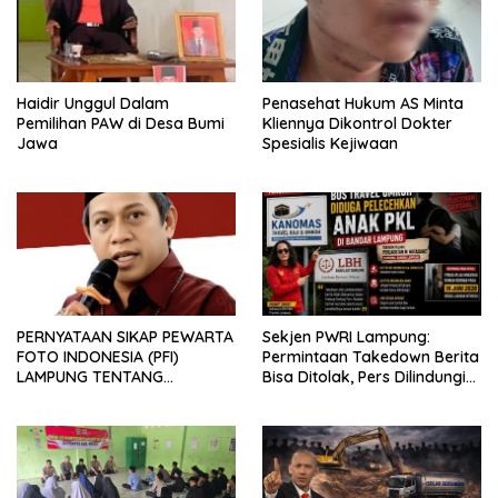
Haidir Unggul Dalam
Penasehat Hukum AS Minta
Pemilihan PAW di Desa Bumi
Kliennya Dikontrol Dokter
Jawa
Spesialis Kejiwaan
PERNYATAAN SIKAP PEWARTA
Sekjen PWRI Lampung:
FOTO INDONESIA (PFI)
Permintaan Takedown Berita
LAMPUNG TENTANG
Bisa Ditolak, Pers Dilindungi
KECAMAN ATAS TINDAKAN
Undang-Undang
INTIMIDASI DAN KEKERASAN
TERHADAP JURNALIS DI
PENGADILAN NEGERI
TANJUNG KARANG.