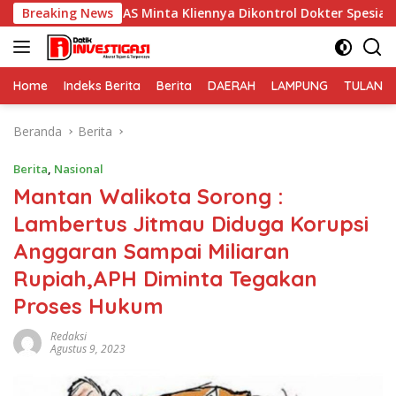
Langsung
S Minta Kliennya Dikontrol Dokter Spesialis Kejiwaan
Breaking News
ke
konten
Home
Indeks Berita
Berita
DAERAH
LAMPUNG
TULANG
Beranda
Berita
Berita
,
Nasional
Mantan Walikota Sorong :
Lambertus Jitmau Diduga Korupsi
Anggaran Sampai Miliaran
Rupiah,APH Diminta Tegakan
Proses Hukum
Redaksi
Agustus 9, 2023