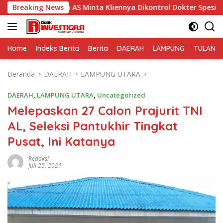
Langsung
 AS Minta Kliennya Dikontrol Dokter Spesialis Kejiwaan
Breaking News
ke
konten
Home
Indeks Berita
Berita
DAERAH
LAMPUNG
TULANG
Beranda
DAERAH
LAMPUNG UTARA
DAERAH
,
LAMPUNG UTARA
,
Uncategorized
Melepaskan 27 Calon Prajurit TNI
AL, Seleksi Pantukhir Tingkat
Pusat, Ini Katanya
Redaksi
Juli 25, 2021