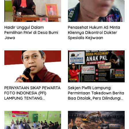
Haidir Unggul Dalam
Penasehat Hukum AS Minta
Pemilihan PAW di Desa Bumi
Kliennya Dikontrol Dokter
Jawa
Spesialis Kejiwaan
PERNYATAAN SIKAP PEWARTA
Sekjen PWRI Lampung:
FOTO INDONESIA (PFI)
Permintaan Takedown Berita
LAMPUNG TENTANG
Bisa Ditolak, Pers Dilindungi
KECAMAN ATAS TINDAKAN
Undang-Undang
INTIMIDASI DAN KEKERASAN
TERHADAP JURNALIS DI
PENGADILAN NEGERI
TANJUNG KARANG.