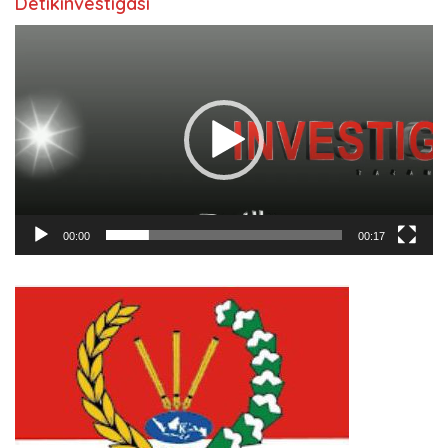
Detikinvestigasi
Pemutar
Video
00:00
00:17