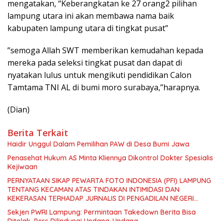
mengatakan, “Keberangkatan ke 27 orang2 pilihan
lampung utara ini akan membawa nama baik
kabupaten lampung utara di tingkat pusat”
”semoga Allah SWT memberikan kemudahan kepada
mereka pada seleksi tingkat pusat dan dapat di
nyatakan lulus untuk mengikuti pendidikan Calon
Tamtama TNI AL di bumi moro surabaya,”harapnya.
(Dian)
Berita Terkait
Haidir Unggul Dalam Pemilihan PAW di Desa Bumi Jawa
Penasehat Hukum AS Minta Kliennya Dikontrol Dokter Spesialis
Kejiwaan
PERNYATAAN SIKAP PEWARTA FOTO INDONESIA (PFI) LAMPUNG
TENTANG KECAMAN ATAS TINDAKAN INTIMIDASI DAN
KEKERASAN TERHADAP JURNALIS DI PENGADILAN NEGERI
TANJUNG KARANG.
Sekjen PWRI Lampung: Permintaan Takedown Berita Bisa
Ditolak, Pers Dilindungi Undang-Undang