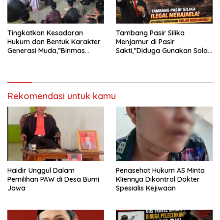
Tingkatkan Kesadaran
Tambang Pasir Silika
Hukum dan Bentuk Karakter
Menjamur di Pasir
Generasi Muda,”Binmas
Sakti,”Diduga Gunakan Solar
Polres Mesuji Adakan
Bersubsidi, Ketua DPC PPWI
Sosialisasi di Ponpes Daar Al
Lamtim Angkat Bicara.
fikri
Rekomendasi untuk kamu
Haidir Unggul Dalam
Penasehat Hukum AS Minta
Pemilihan PAW di Desa Bumi
Kliennya Dikontrol Dokter
Jawa
Spesialis Kejiwaan