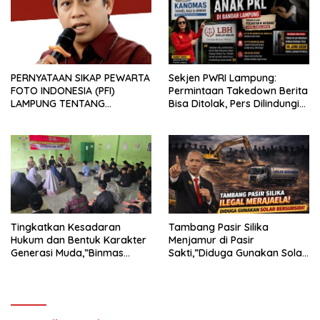
PERNYATAAN SIKAP PEWARTA
Sekjen PWRI Lampung:
FOTO INDONESIA (PFI)
Permintaan Takedown Berita
LAMPUNG TENTANG
Bisa Ditolak, Pers Dilindungi
KECAMAN ATAS TINDAKAN
Undang-Undang
INTIMIDASI DAN KEKERASAN
TERHADAP JURNALIS DI
PENGADILAN NEGERI
TANJUNG KARANG.
Tingkatkan Kesadaran
Tambang Pasir Silika
Hukum dan Bentuk Karakter
Menjamur di Pasir
Generasi Muda,”Binmas
Sakti,”Diduga Gunakan Solar
Polres Mesuji Adakan
Bersubsidi, Ketua DPC PPWI
Sosialisasi di Ponpes Daar Al
Lamtim Angkat Bicara.
fikri