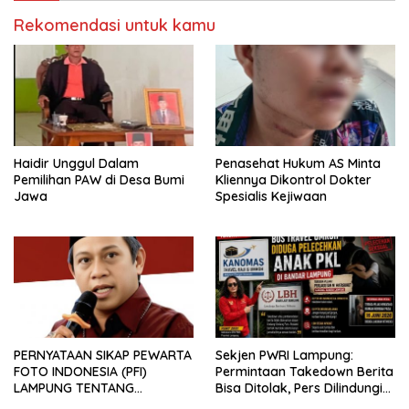
Rekomendasi untuk kamu
Haidir Unggul Dalam
Penasehat Hukum AS Minta
Pemilihan PAW di Desa Bumi
Kliennya Dikontrol Dokter
Jawa
Spesialis Kejiwaan
PERNYATAAN SIKAP PEWARTA
Sekjen PWRI Lampung:
FOTO INDONESIA (PFI)
Permintaan Takedown Berita
LAMPUNG TENTANG
Bisa Ditolak, Pers Dilindungi
KECAMAN ATAS TINDAKAN
Undang-Undang