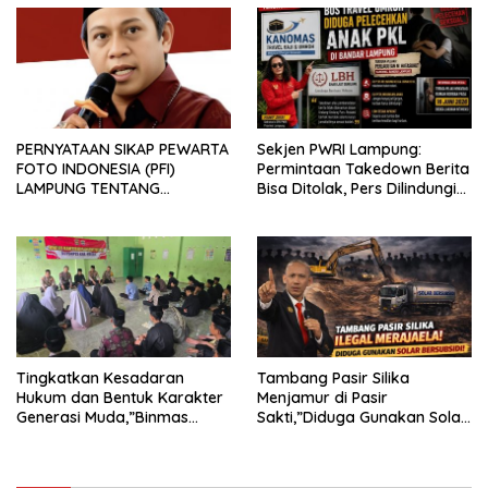
PERNYATAAN SIKAP PEWARTA
Sekjen PWRI Lampung:
FOTO INDONESIA (PFI)
Permintaan Takedown Berita
LAMPUNG TENTANG
Bisa Ditolak, Pers Dilindungi
KECAMAN ATAS TINDAKAN
Undang-Undang
INTIMIDASI DAN KEKERASAN
TERHADAP JURNALIS DI
PENGADILAN NEGERI
TANJUNG KARANG.
Tingkatkan Kesadaran
Tambang Pasir Silika
Hukum dan Bentuk Karakter
Menjamur di Pasir
Generasi Muda,”Binmas
Sakti,”Diduga Gunakan Solar
Polres Mesuji Adakan
Bersubsidi, Ketua DPC PPWI
Sosialisasi di Ponpes Daar Al
Lamtim Angkat Bicara.
fikri