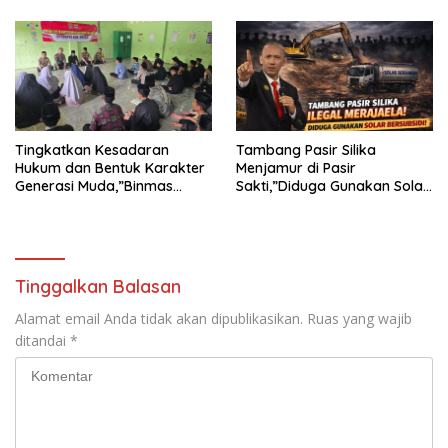
INTIMIDASI DAN KEKERASAN
TERHADAP JURNALIS DI
PENGADILAN NEGERI
TANJUNG KARANG.
Tingkatkan Kesadaran
Tambang Pasir Silika
Hukum dan Bentuk Karakter
Menjamur di Pasir
Generasi Muda,”Binmas
Sakti,”Diduga Gunakan Solar
Polres Mesuji Adakan
Bersubsidi, Ketua DPC PPWI
Sosialisasi di Ponpes Daar Al
Lamtim Angkat Bicara.
fikri
Tinggalkan Balasan
Alamat email Anda tidak akan dipublikasikan.
Ruas yang wajib
ditandai
*