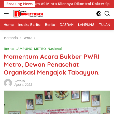
Langsung
m AS Minta Kliennya Dikontrol Dokter Spesialis Kejiwaan
Breaking News
ke
konten
Home
Indeks Berita
Berita
DAERAH
LAMPUNG
TULANG
Beranda
Berita
Berita
,
LAMPUNG
,
METRO
,
Nasional
Momentum Acara Bukber PWRI
Metro, Dewan Penasehat
Organisasi Mengajak Tabayyun.
Redaksi
April 4, 2023