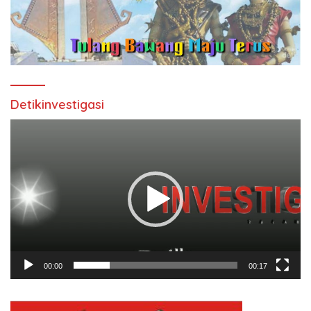
Detikinvestigasi
Pemutar
Video
00:00
00:17