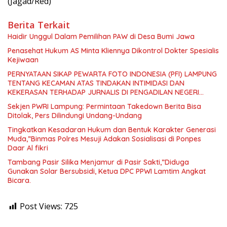
(Jagad/Red)
Berita Terkait
Haidir Unggul Dalam Pemilihan PAW di Desa Bumi Jawa
Penasehat Hukum AS Minta Kliennya Dikontrol Dokter Spesialis
Kejiwaan
PERNYATAAN SIKAP PEWARTA FOTO INDONESIA (PFI) LAMPUNG
TENTANG KECAMAN ATAS TINDAKAN INTIMIDASI DAN
KEKERASAN TERHADAP JURNALIS DI PENGADILAN NEGERI
TANJUNG KARANG.
Sekjen PWRI Lampung: Permintaan Takedown Berita Bisa
Ditolak, Pers Dilindungi Undang-Undang
Tingkatkan Kesadaran Hukum dan Bentuk Karakter Generasi
Muda,”Binmas Polres Mesuji Adakan Sosialisasi di Ponpes
Daar Al fikri
Tambang Pasir Silika Menjamur di Pasir Sakti,”Diduga
Gunakan Solar Bersubsidi, Ketua DPC PPWI Lamtim Angkat
Bicara.
Post Views:
725