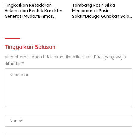
Tingkatkan Kesadaran
Tambang Pasir Silika
Hukum dan Bentuk Karakter
Menjamur di Pasir
Generasi Muda,”Binmas
Sakti,”Diduga Gunakan Solar
Polres Mesuji Adakan
Bersubsidi, Ketua DPC PPWI
Sosialisasi di Ponpes Daar Al
Lamtim Angkat Bicara.
fikri
Tinggalkan Balasan
Alamat email Anda tidak akan dipublikasikan.
Ruas yang wajib
ditandai
*