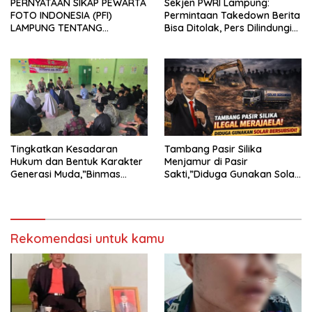
PERNYATAAN SIKAP PEWARTA
Sekjen PWRI Lampung:
FOTO INDONESIA (PFI)
Permintaan Takedown Berita
LAMPUNG TENTANG
Bisa Ditolak, Pers Dilindungi
KECAMAN ATAS TINDAKAN
Undang-Undang
INTIMIDASI DAN KEKERASAN
TERHADAP JURNALIS DI
PENGADILAN NEGERI
TANJUNG KARANG.
Tingkatkan Kesadaran
Tambang Pasir Silika
Hukum dan Bentuk Karakter
Menjamur di Pasir
Generasi Muda,”Binmas
Sakti,”Diduga Gunakan Solar
Polres Mesuji Adakan
Bersubsidi, Ketua DPC PPWI
Sosialisasi di Ponpes Daar Al
Lamtim Angkat Bicara.
fikri
Rekomendasi untuk kamu