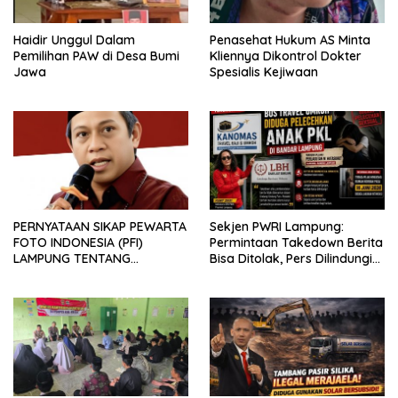
Haidir Unggul Dalam
Penasehat Hukum AS Minta
Pemilihan PAW di Desa Bumi
Kliennya Dikontrol Dokter
Jawa
Spesialis Kejiwaan
PERNYATAAN SIKAP PEWARTA
Sekjen PWRI Lampung:
FOTO INDONESIA (PFI)
Permintaan Takedown Berita
LAMPUNG TENTANG
Bisa Ditolak, Pers Dilindungi
KECAMAN ATAS TINDAKAN
Undang-Undang
INTIMIDASI DAN KEKERASAN
TERHADAP JURNALIS DI
PENGADILAN NEGERI
TANJUNG KARANG.