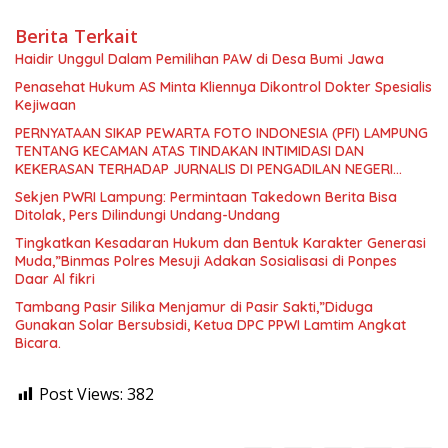
Berita Terkait
Haidir Unggul Dalam Pemilihan PAW di Desa Bumi Jawa
Penasehat Hukum AS Minta Kliennya Dikontrol Dokter Spesialis
Kejiwaan
PERNYATAAN SIKAP PEWARTA FOTO INDONESIA (PFI) LAMPUNG
TENTANG KECAMAN ATAS TINDAKAN INTIMIDASI DAN
KEKERASAN TERHADAP JURNALIS DI PENGADILAN NEGERI
TANJUNG KARANG.
Sekjen PWRI Lampung: Permintaan Takedown Berita Bisa
Ditolak, Pers Dilindungi Undang-Undang
Tingkatkan Kesadaran Hukum dan Bentuk Karakter Generasi
Muda,”Binmas Polres Mesuji Adakan Sosialisasi di Ponpes
Daar Al fikri
Tambang Pasir Silika Menjamur di Pasir Sakti,”Diduga
Gunakan Solar Bersubsidi, Ketua DPC PPWI Lamtim Angkat
Bicara.
Post Views:
382