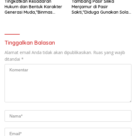
Tingkatkan Kesadaran
Tambang Pasir Silika
Hukum dan Bentuk Karakter
Menjamur di Pasir
Generasi Muda,”Binmas
Sakti,”Diduga Gunakan Solar
Polres Mesuji Adakan
Bersubsidi, Ketua DPC PPWI
Sosialisasi di Ponpes Daar Al
Lamtim Angkat Bicara.
fikri
Tinggalkan Balasan
Alamat email Anda tidak akan dipublikasikan.
Ruas yang wajib
ditandai
*