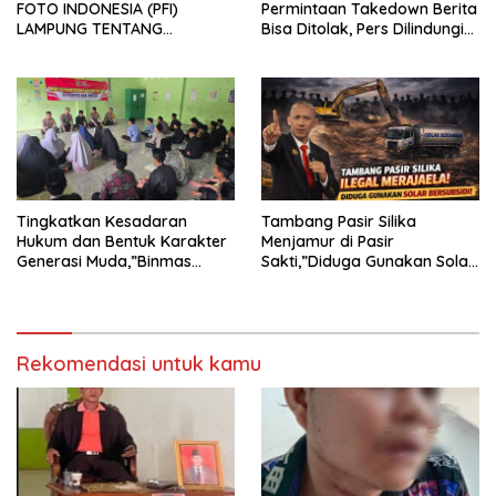
FOTO INDONESIA (PFI)
Permintaan Takedown Berita
LAMPUNG TENTANG
Bisa Ditolak, Pers Dilindungi
KECAMAN ATAS TINDAKAN
Undang-Undang
INTIMIDASI DAN KEKERASAN
TERHADAP JURNALIS DI
PENGADILAN NEGERI
TANJUNG KARANG.
Tingkatkan Kesadaran
Tambang Pasir Silika
Hukum dan Bentuk Karakter
Menjamur di Pasir
Generasi Muda,”Binmas
Sakti,”Diduga Gunakan Solar
Polres Mesuji Adakan
Bersubsidi, Ketua DPC PPWI
Sosialisasi di Ponpes Daar Al
Lamtim Angkat Bicara.
fikri
Rekomendasi untuk kamu