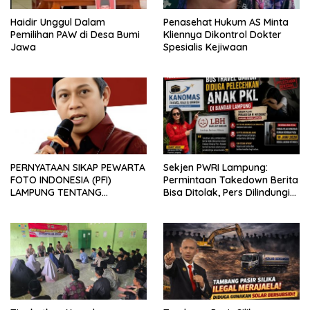
Haidir Unggul Dalam
Penasehat Hukum AS Minta
Pemilihan PAW di Desa Bumi
Kliennya Dikontrol Dokter
Jawa
Spesialis Kejiwaan
PERNYATAAN SIKAP PEWARTA
Sekjen PWRI Lampung:
FOTO INDONESIA (PFI)
Permintaan Takedown Berita
LAMPUNG TENTANG
Bisa Ditolak, Pers Dilindungi
KECAMAN ATAS TINDAKAN
Undang-Undang
INTIMIDASI DAN KEKERASAN
TERHADAP JURNALIS DI
PENGADILAN NEGERI
TANJUNG KARANG.