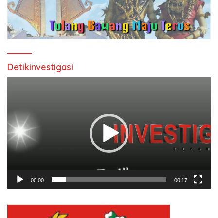
Detikinvestigasi
Pemutar
Video
00:00
00:17