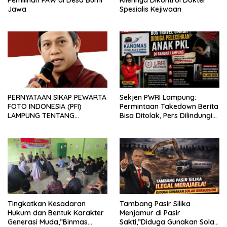
Pemilihan PAW di Desa Bumi
Kliennya Dikontrol Dokter
Jawa
Spesialis Kejiwaan
PERNYATAAN SIKAP PEWARTA
Sekjen PWRI Lampung:
FOTO INDONESIA (PFI)
Permintaan Takedown Berita
LAMPUNG TENTANG
Bisa Ditolak, Pers Dilindungi
KECAMAN ATAS TINDAKAN
Undang-Undang
INTIMIDASI DAN KEKERASAN
TERHADAP JURNALIS DI
PENGADILAN NEGERI
TANJUNG KARANG.
Tingkatkan Kesadaran
Tambang Pasir Silika
Hukum dan Bentuk Karakter
Menjamur di Pasir
Generasi Muda,”Binmas
Sakti,”Diduga Gunakan Solar