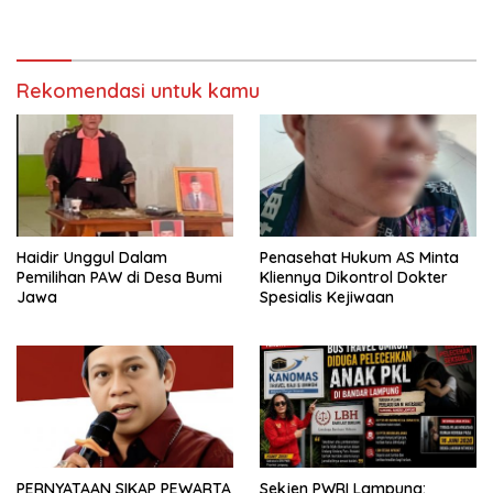
Polres Mesuji Adakan
Bersubsidi, Ketua DPC PPWI
Sosialisasi di Ponpes Daar Al
Lamtim Angkat Bicara.
fikri
Rekomendasi untuk kamu
Haidir Unggul Dalam
Penasehat Hukum AS Minta
Pemilihan PAW di Desa Bumi
Kliennya Dikontrol Dokter
Jawa
Spesialis Kejiwaan
PERNYATAAN SIKAP PEWARTA
Sekjen PWRI Lampung: