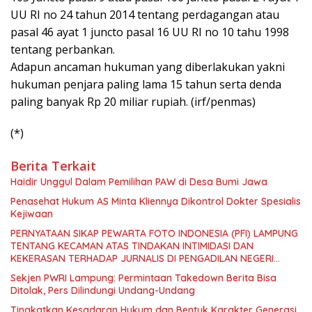
UU RI no 24 tahun 2014 tentang perdagangan atau
pasal 46 ayat 1 juncto pasal 16 UU RI no 10 tahu 1998
tentang perbankan.
Adapun ancaman hukuman yang diberlakukan yakni
hukuman penjara paling lama 15 tahun serta denda
paling banyak Rp 20 miliar rupiah. (irf/penmas)
(*)
Berita Terkait
Haidir Unggul Dalam Pemilihan PAW di Desa Bumi Jawa
Penasehat Hukum AS Minta Kliennya Dikontrol Dokter Spesialis
Kejiwaan
PERNYATAAN SIKAP PEWARTA FOTO INDONESIA (PFI) LAMPUNG
TENTANG KECAMAN ATAS TINDAKAN INTIMIDASI DAN
KEKERASAN TERHADAP JURNALIS DI PENGADILAN NEGERI
TANJUNG KARANG.
Sekjen PWRI Lampung: Permintaan Takedown Berita Bisa
Ditolak, Pers Dilindungi Undang-Undang
Tingkatkan Kesadaran Hukum dan Bentuk Karakter Generasi