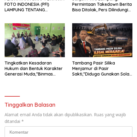
FOTO INDONESIA (PFI)
Permintaan Takedown Berita
LAMPUNG TENTANG
Bisa Ditolak, Pers Dilindungi
KECAMAN ATAS TINDAKAN
Undang-Undang
INTIMIDASI DAN KEKERASAN
TERHADAP JURNALIS DI
PENGADILAN NEGERI
TANJUNG KARANG.
Tingkatkan Kesadaran
Tambang Pasir Silika
Hukum dan Bentuk Karakter
Menjamur di Pasir
Generasi Muda,”Binmas
Sakti,”Diduga Gunakan Solar
Polres Mesuji Adakan
Bersubsidi, Ketua DPC PPWI
Sosialisasi di Ponpes Daar Al
Lamtim Angkat Bicara.
fikri
Tinggalkan Balasan
Alamat email Anda tidak akan dipublikasikan.
Ruas yang wajib
ditandai
*