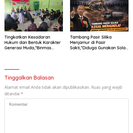
TERHADAP JURNALIS DI
PENGADILAN NEGERI
TANJUNG KARANG.
Tingkatkan Kesadaran
Tambang Pasir Silika
Hukum dan Bentuk Karakter
Menjamur di Pasir
Generasi Muda,”Binmas
Sakti,”Diduga Gunakan Solar
Polres Mesuji Adakan
Bersubsidi, Ketua DPC PPWI
Sosialisasi di Ponpes Daar Al
Lamtim Angkat Bicara.
fikri
Tinggalkan Balasan
Alamat email Anda tidak akan dipublikasikan.
Ruas yang wajib
ditandai
*