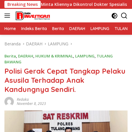
Langsung
 Minta Kliennya Dikontrol Dokter Spesialis Kejiwaan
Breaking News
P
ke
konten
Home
Indeks Berita
Berita
DAERAH
LAMPUNG
TULANG
Beranda
DAERAH
LAMPUNG
Berita
,
DAERAH
,
HUKUM & KRIMINAL
,
LAMPUNG
,
TULANG
BAWANG
Polisi Gerak Cepat Tangkap Pelaku
Asusila Terhadap Anak
Kandungnya Sendiri.
Redaksi
November 8, 2023