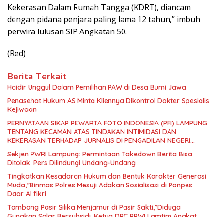
Kekerasan Dalam Rumah Tangga (KDRT), diancam
dengan pidana penjara paling lama 12 tahun,” imbuh
perwira lulusan SIP Angkatan 50.
(Red)
Berita Terkait
Haidir Unggul Dalam Pemilihan PAW di Desa Bumi Jawa
Penasehat Hukum AS Minta Kliennya Dikontrol Dokter Spesialis
Kejiwaan
PERNYATAAN SIKAP PEWARTA FOTO INDONESIA (PFI) LAMPUNG
TENTANG KECAMAN ATAS TINDAKAN INTIMIDASI DAN
KEKERASAN TERHADAP JURNALIS DI PENGADILAN NEGERI
TANJUNG KARANG.
Sekjen PWRI Lampung: Permintaan Takedown Berita Bisa
Ditolak, Pers Dilindungi Undang-Undang
Tingkatkan Kesadaran Hukum dan Bentuk Karakter Generasi
Muda,”Binmas Polres Mesuji Adakan Sosialisasi di Ponpes
Daar Al fikri
Tambang Pasir Silika Menjamur di Pasir Sakti,”Diduga
Gunakan Solar Bersubsidi, Ketua DPC PPWI Lamtim Angkat