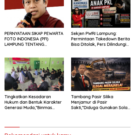
PERNYATAAN SIKAP PEWARTA
Sekjen PWRI Lampung:
FOTO INDONESIA (PFI)
Permintaan Takedown Berita
LAMPUNG TENTANG
Bisa Ditolak, Pers Dilindungi
KECAMAN ATAS TINDAKAN
Undang-Undang
INTIMIDASI DAN KEKERASAN
TERHADAP JURNALIS DI
PENGADILAN NEGERI
TANJUNG KARANG.
Tingkatkan Kesadaran
Tambang Pasir Silika
Hukum dan Bentuk Karakter
Menjamur di Pasir
Generasi Muda,”Binmas
Sakti,”Diduga Gunakan Solar
Polres Mesuji Adakan
Bersubsidi, Ketua DPC PPWI
Sosialisasi di Ponpes Daar Al
Lamtim Angkat Bicara.
fikri