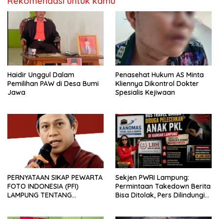
Rekomendasi untuk kamu
Haidir Unggul Dalam
Penasehat Hukum AS Minta
Pemilihan PAW di Desa Bumi
Kliennya Dikontrol Dokter
Jawa
Spesialis Kejiwaan
PERNYATAAN SIKAP PEWARTA
Sekjen PWRI Lampung:
FOTO INDONESIA (PFI)
Permintaan Takedown Berita
LAMPUNG TENTANG
Bisa Ditolak, Pers Dilindungi
KECAMAN ATAS TINDAKAN
Undang-Undang
INTIMIDASI DAN KEKERASAN