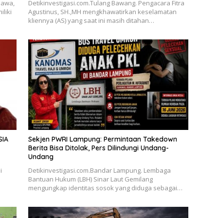
Jawa,
Detikinvestigasi.com.Tulang Bawang. Pengacara Fitra
liki
Agustinus, SH.,MH mengkhawatirkan keselamatan
kliennya (AS) yang saat ini masih ditahan…
SIA
Sekjen PWRI Lampung: Permintaan Takedown
Berita Bisa Ditolak, Pers Dilindungi Undang-
Undang
i
Detikinvestigasi.com.Bandar Lampung. Lembaga
Bantuan Hukum (LBH) Sinar Laut Gemilang
mengungkap identitas sosok yang diduga sebagai…