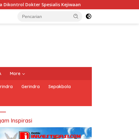
 Kejiwaan
PERNYATAAN SIKAP PEWARTA FOTO INDONESI
A
More
rindra
Gerindra
Sepakbola
am Inspirasi