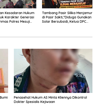
kan Kesadaran Hukum
Tambang Pasir Silika Menjamur
uk Karakter Generasi
di Pasir Sakti,”Diduga Gunakan
nmas Polres Mesuji
Solar Bersubsidi, Ketua DPC
osialisasi di Ponpes
PPWI Lamtim Angkat Bicara.
ikri
 Bumi
Penasehat Hukum AS Minta Kliennya Dikontrol
Dokter Spesialis Kejiwaan