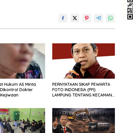
at Hukum AS Minta
PERNYATAAN SIKAP PEWARTA
 Dikontrol Dokter
FOTO INDONESIA (PFI)
s Kejiwaan
LAMPUNG TENTANG KECAMAN
ATAS TINDAKAN INTIMIDASI
DAN KEKERASAN TERHADAP
JURNALIS DI PENGADILAN
NEGERI TANJUNG KARANG.