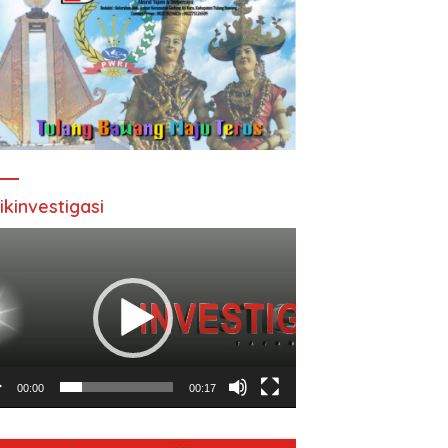
ikinvestigasi
utar
o
00:00
00:17