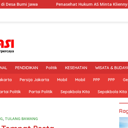
Penasehat Hukum AS Minta Kliennya Dikontrol Dokter Spesialis
INAL
PENDIDIKAN
Politik
KESEHATAN
WISATA & BUDAY
akarta
Persija Jakarta
Mobil
Mobil
PPP
PPP
Ge
artai Politik
Partai Politik
Sepakbola Kita
Sepakbola Kita
Rag
NG
,
TULANG BAWANG