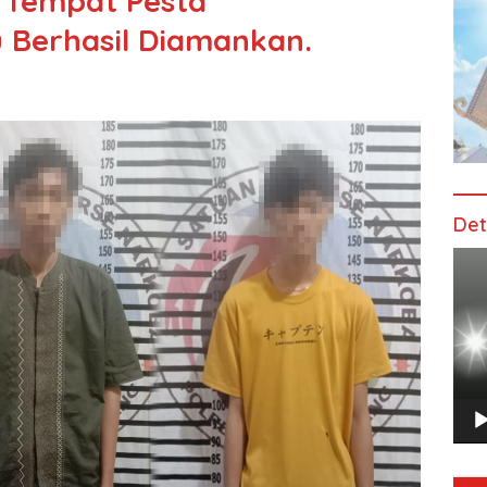
 Tempat Pesta
u Berhasil Diamankan.
Det
Pem
Vide