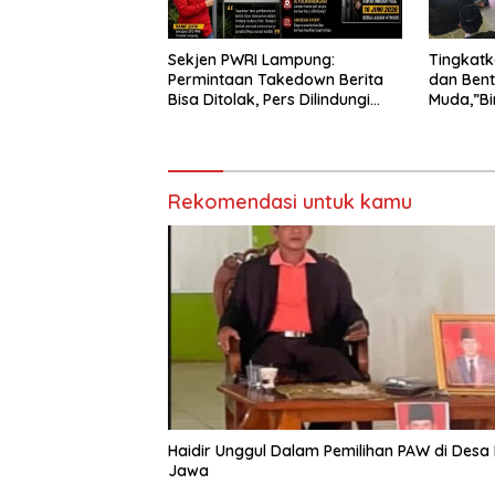
Sekjen PWRI Lampung:
Tingkat
Permintaan Takedown Berita
dan Bent
Bisa Ditolak, Pers Dilindungi
Muda,”Bi
Undang-Undang
Adakan S
Daar Al f
Rekomendasi untuk kamu
Haidir Unggul Dalam Pemilihan PAW di Desa
Jawa