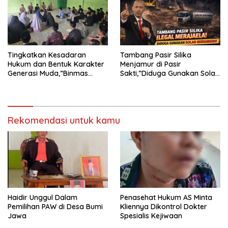
PENGADILAN NEGERI
TANJUNG KARANG.
Tingkatkan Kesadaran
Tambang Pasir Silika
Hukum dan Bentuk Karakter
Menjamur di Pasir
Generasi Muda,”Binmas
Sakti,”Diduga Gunakan Solar
Polres Mesuji Adakan
Bersubsidi, Ketua DPC PPWI
Sosialisasi di Ponpes Daar Al
Lamtim Angkat Bicara.
fikri
Rekomendasi untuk kamu
Haidir Unggul Dalam
Penasehat Hukum AS Minta
Pemilihan PAW di Desa Bumi
Kliennya Dikontrol Dokter
Jawa
Spesialis Kejiwaan