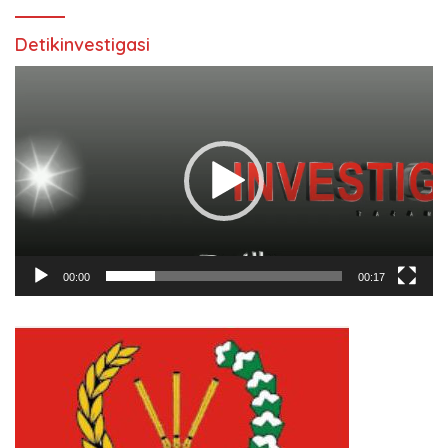
Detikinvestigasi
Pemutar
Video
00:00
00:17