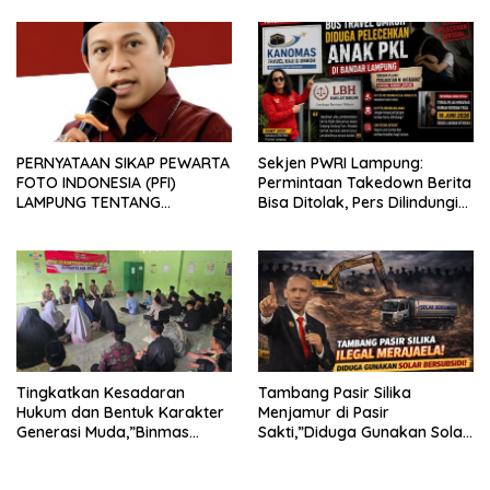
PERNYATAAN SIKAP PEWARTA
Sekjen PWRI Lampung:
FOTO INDONESIA (PFI)
Permintaan Takedown Berita
LAMPUNG TENTANG
Bisa Ditolak, Pers Dilindungi
KECAMAN ATAS TINDAKAN
Undang-Undang
INTIMIDASI DAN KEKERASAN
TERHADAP JURNALIS DI
PENGADILAN NEGERI
TANJUNG KARANG.
Tingkatkan Kesadaran
Tambang Pasir Silika
Hukum dan Bentuk Karakter
Menjamur di Pasir
Generasi Muda,”Binmas
Sakti,”Diduga Gunakan Solar
Polres Mesuji Adakan
Bersubsidi, Ketua DPC PPWI
Sosialisasi di Ponpes Daar Al
Lamtim Angkat Bicara.