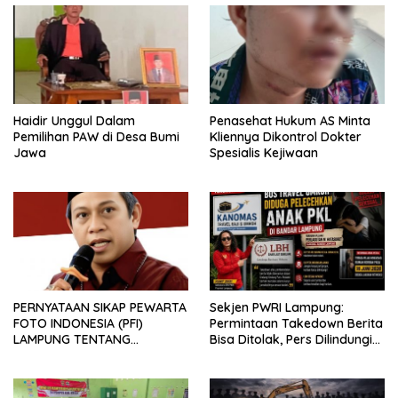
Haidir Unggul Dalam
Penasehat Hukum AS Minta
Pemilihan PAW di Desa Bumi
Kliennya Dikontrol Dokter
Jawa
Spesialis Kejiwaan
PERNYATAAN SIKAP PEWARTA
Sekjen PWRI Lampung:
FOTO INDONESIA (PFI)
Permintaan Takedown Berita
LAMPUNG TENTANG
Bisa Ditolak, Pers Dilindungi
KECAMAN ATAS TINDAKAN
Undang-Undang
INTIMIDASI DAN KEKERASAN
TERHADAP JURNALIS DI